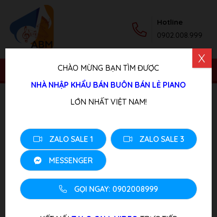
Hotline
0902.008.999
X
CHÀO MỪNG BẠN TÌM ĐƯỢC
NHÀ NHẬP KHẨU BÁN BUÔN BÁN LẺ PIANO
Trang chủ
/
Sản phẩm
/
Piano Điện
/ Đàn Piano Yamaha
LỚN NHẤT VIỆT NAM!
YDP 131 R
ZALO SALE 1
ZALO SALE 3
MESSENGER
GỌI NGAY: 0902008999