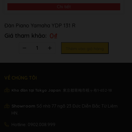
MÀU SẮC
sắc mới, YDP-
THIỆN
Chi tiết
131C: Cherry mới
CHIỀU RỘNG
1357mm
Đàn Piano Yamaha YDP 131 R
KÍCH CỠ
CHIỀU CAO
822mm
0
₫
CHIỀU SÂU
420mm
TRỌNG
Số
NẶNG
37.0kg
Thêm vào giỏ hàng
LƯỢNG
lượng
SỐ LƯỢNG CHÌA
88
KHÓA
Bàn phím tiêu
VỀ CHÚNG TÔI
BÀN PHÍM
LOẠI BÀN PHÍM
chuẩn Grade
Hammer (GHS)
Kho đàn tại Tokyo Japan
: 東京都青梅市根ヶ布1-652-18
ĐỘ NHẠY CẢM
Có
ỨNG
Showroom
Số nhà 77 ngõ 23 Đức Diễn Bắc Từ Liêm
SỐ BÀN ĐẠP
3
HN.
BÀN ĐẠP
CHỨC NĂNG
Damper,
Hotline:
0902.008.999
BÀN ĐẠP
sostenuto, Soft