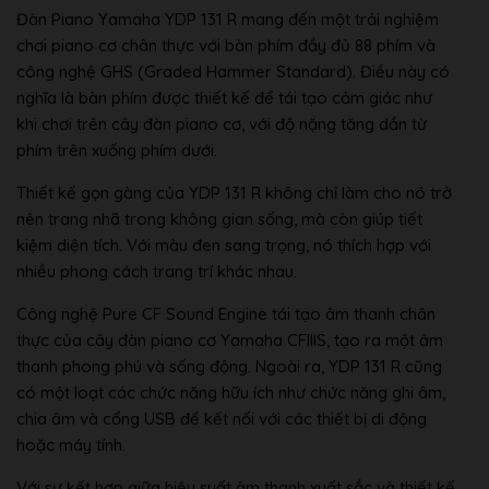
Đàn Piano Yamaha YDP 131 R mang đến một trải nghiệm
chơi piano cơ chân thực với bàn phím đầy đủ 88 phím và
công nghệ GHS (Graded Hammer Standard). Điều này có
nghĩa là bàn phím được thiết kế để tái tạo cảm giác như
khi chơi trên cây đàn piano cơ, với độ nặng tăng dần từ
phím trên xuống phím dưới.
Thiết kế gọn gàng của YDP 131 R không chỉ làm cho nó trở
nên trang nhã trong không gian sống, mà còn giúp tiết
kiệm diện tích. Với màu đen sang trọng, nó thích hợp với
nhiều phong cách trang trí khác nhau.
Công nghệ Pure CF Sound Engine tái tạo âm thanh chân
thực của cây đàn piano cơ Yamaha CFIIIS, tạo ra một âm
thanh phong phú và sống động. Ngoài ra, YDP 131 R cũng
có một loạt các chức năng hữu ích như chức năng ghi âm,
chia âm và cổng USB để kết nối với các thiết bị di động
hoặc máy tính.
Với sự kết hợp giữa hiệu suất âm thanh xuất sắc và thiết kế