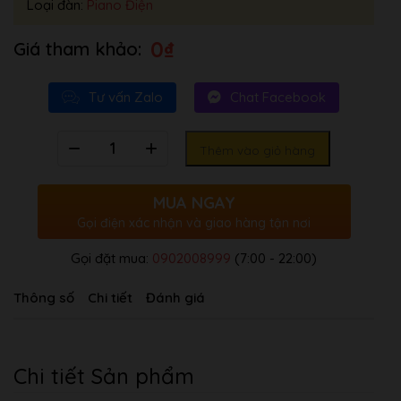
Loại đàn:
Piano Điện
0
₫
Tư vấn Zalo
Chat Facebook
Số
Thêm vào giỏ hàng
lượng
MUA NGAY
Gọi điện xác nhận và giao hàng tận nơi
Gọi đặt mua:
0902008999
(7:00 - 22:00)
Thông số
Chi tiết
Đánh giá
Chi tiết Sản phẩm