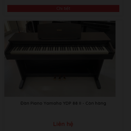
Chi tiết
Video Giới Thiệu Về Âm Nhạc Bình Minh
ABM music Building:Thôn TRẠI GẦN , xã SƠN ĐỒNG,
Huyện Hoài Đức, Hà Nội.
Kho Piano tại Japan:
Sakaebashi, Sakai-Shi, Osaka, Nhật
Bản
THÔNG SỐ KỸ THUẬT
Đàn Piano Yamaha YDP 88 II
- Còn hàng
YAMAHA
YDP-131
Liên hệ
YDP-131: Gỗ hồng
HOÀN