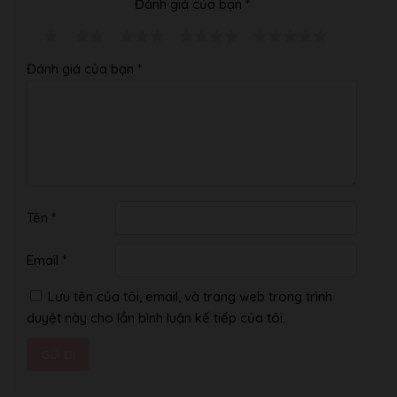
Đánh giá của bạn
*
bình dân đến cao cấp.
– Chúng tôi có kho đàn và đội ngũ thu gom đàn piano và
các nhạc cụ khác tại thủ đô Tokyo Nhật Bản.
Đánh giá của bạn
*
Hình Ảnh Showroom Của Âm Nhạc Bình Minh:
Tên
*
Email
*
Lưu tên của tôi, email, và trang web trong trình
duyệt này cho lần bình luận kế tiếp của tôi.