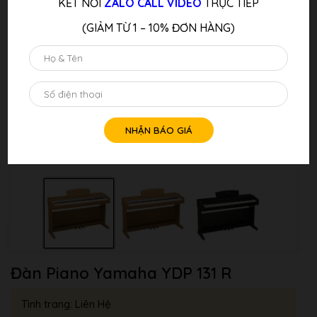
KẾT NỐI
ZALO CALL VIDEO
TRỰC TIẾP
(GIẢM TỪ 1 – 10% ĐƠN HÀNG)
Đàn Piano Yamaha YDP 131 R
Tình trang: Liên Hệ