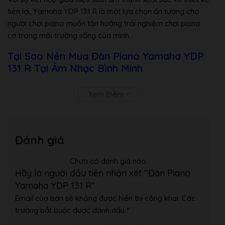
tiện lợi, Yamaha YDP 131 R là một lựa chọn ấn tượng cho
người chơi piano muốn tận hưởng trải nghiệm chơi piano
cơ trong môi trường sống của mình.
Tại Sao Nên Mua Đàn Piano Yamaha YDP
131 R Tại Âm Nhạc Bình Minh
Xem thêm
Là Công Ty Nhập Chuyên Khẩu Đàn Phân Phối Và Bán
Lẻ Hàng Đầu – Kho Đàn Và Showroom đàn có sẵn
nhiều.
Là đơn vị nhập khẩu đàn trực tiếp từ Nhật Bản Về Việt
Đánh giá
Nam, chuyên phân phối bán buôn bán lẻ cho các hệ thống
trường học, trung tâm cả nước. Với kho đàn lớn – Mỗi năm
Chưa có đánh giá nào.
công ty nhập khẩu hàng trăm Container trực tiếp phân
Hãy là người đầu tiên nhận xét “Đàn Piano
phối trên diện rộng tới tay hàng nghìn lớp nhạc, cửa hàng
Yamaha YDP 131 R”
Showroom nhạc cụ lớn nhỏ trên toàn quốc !
Email của bạn sẽ không được hiển thị công khai.
Các
–
Chúng tôi có showroom trưng bày đàn và lớp học 7
trường bắt buộc được đánh dấu
*
tầng-700 mét
với tất cả các loại nhạc cụ và phụ kiện từ