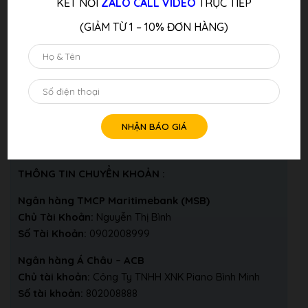
KẾT NỐI
ZALO CALL VIDEO
TRỰC TIẾP
Thanh Toán Như Sau:
(GIẢM TỪ 1 – 10% ĐƠN HÀNG)
1, Mua hàng và thanh toán trực tiếp tại shop bằng tiền mặt,
chuyển khoản, quẹt thẻ, trả góp
2, Thanh toán tiền mặt cho nhân viên giao hàng, lắp đặt tại
nhà khách hàng
3, Thanh toán COD:
Quý khách chuyển khoản đặt cọc và thanh toán số tiền
còn lại tại nhà cho bên vận chuyển khi nhận hàng
THÔNG TIN CHUYỂN KHOẢN :
Ngân hàng TMCP Maritimebank (MSB)
Chủ Tài Khoản:
Nguyễn Thị Bình
Số Tài Khoản:
0902008999
Ngân hàng Á Châu – ACB
Chủ tài khoản:
Công Ty TNHH XNK Piano Bình Minh
Số tài khoản:
802008888