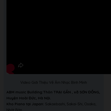
Video Giới Thiệu Về Âm Nhạc Bình Minh
ABM music Building:Thôn TRẠI GẦN , xã SƠN ĐỒNG,
Huyện Hoài Đức, Hà Nội.
Kho Piano tại Japan:
Sakaebashi, Sakai-Shi, Osaka,
Nhật Bản