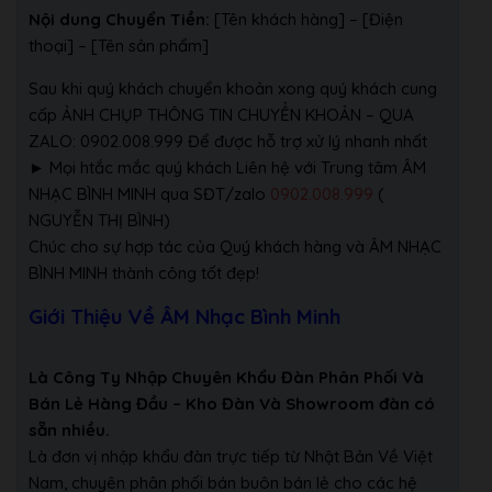
Nội dung Chuyển Tiền:
[Tên khách hàng] – [Điện
thoại] – [Tên sản phẩm]
Sau khi quý khách chuyển khoản xong quý khách cung
cấp ẢNH CHỤP THÔNG TIN CHUYỂN KHOẢN – QUA
ZALO: 0902.008.999 Để được hỗ trợ xử lý nhanh nhất
► Mọi htắc mắc quý khách Liên hệ với Trung tâm ÂM
NHẠC BÌNH MINH qua SĐT/zalo
0902.008.999
(
NGUYỄN THỊ BÌNH)
Chúc cho sự hợp tác của Quý khách hàng và ÂM NHẠC
BÌNH MINH thành công tốt đẹp!
Giới Thiệu Về ÂM Nhạc Bình Minh
Là Công Ty Nhập Chuyên Khẩu Đàn Phân Phối Và
Bán Lẻ Hàng Đầu – Kho Đàn Và Showroom đàn có
sẵn nhiều.
Là đơn vị nhập khẩu đàn trực tiếp từ Nhật Bản Về Việt
Nam, chuyên phân phối bán buôn bán lẻ cho các hệ