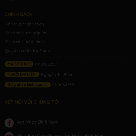
CHÍNH SÁCH
Hình thức thanh toán
Chính sách trả góp 0%
Chính sách bảo hành
Quy định đổi - trả Piano
MÃ SỐ THUẾ:
0110060259
NGƯỜI ĐẠI DIỆN:
Nguyễn Thị Bình
Giấy phép kinh doanh:
0110060259
KẾT NỐI VỚI CHÚNG TÔI
Âm Nhạc Bình Minh
Mua Bán Đàn Piano - Âm Nhạc Bình Minh