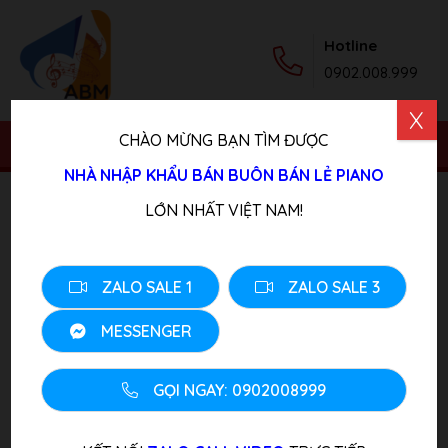
Hotline
0902.008.999
X
CHÀO MỪNG BẠN TÌM ĐƯỢC
NHÀ NHẬP KHẨU BÁN BUÔN BÁN LẺ PIANO
Trang chủ
/
Sản phẩm
/
Piano Điện
/ Đàn Piano Yamaha
LỚN NHẤT VIỆT NAM!
P 80
ZALO SALE 1
ZALO SALE 3
MESSENGER
GỌI NGAY: 0902008999