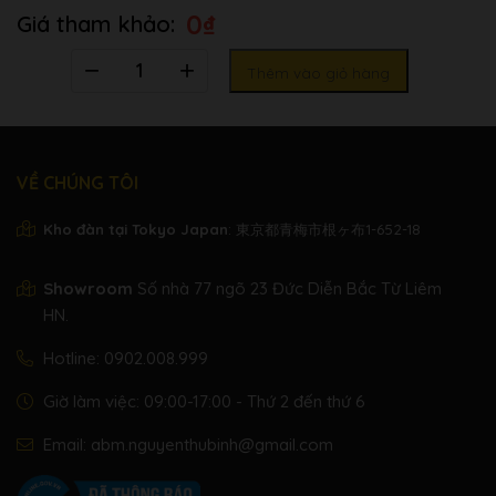
0
₫
Số
Thêm vào giỏ hàng
lượng
VỀ CHÚNG TÔI
Kho đàn tại Tokyo Japan
: 東京都青梅市根ヶ布1-652-18
Showroom
Số nhà 77 ngõ 23 Đức Diễn Bắc Từ Liêm
HN.
Hotline:
0902.008.999
Giờ làm việc: 09:00-17:00 - Thứ 2 đến thứ 6
Email:
abm.nguyenthubinh@gmail.com