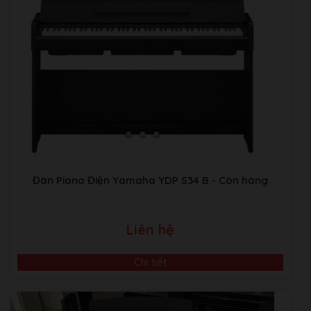
Đàn Piano Điện Yamaha YDP S34 B
- Còn hàng
Video Giới Thiệu Về Âm Nhạc Bình Minh
Liên hệ
ABM music Building:Thôn TRẠI GẦN , xã SƠN ĐỒNG,
Chi tiết
Huyện Hoài Đức, Hà Nội.
Kho Piano tại Japan:
Sakaebashi, Sakai-Shi, Osaka, Nhật
Bản