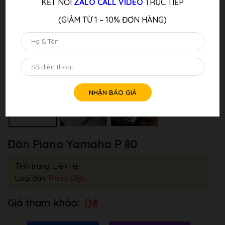
KẾT NỐI
ZALO CALL VIDEO
TRỰC TIẾP
(GIẢM TỪ 1 – 10% ĐƠN HÀNG)
Đàn Piano Yamaha P 80
Tình trang: Liên Hệ
Loại đàn:
Piano Điện
0
₫