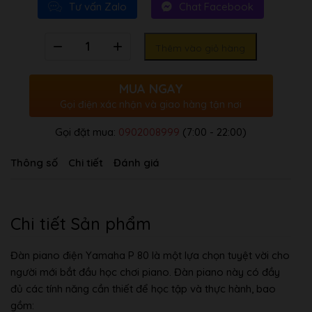
Tư vấn Zalo
Chat Facebook
Số
Thêm vào giỏ hàng
lượng
MUA NGAY
Gọi điện xác nhận và giao hàng tận nơi
Gọi đặt mua:
0902008999
(7:00 - 22:00)
Thông số
Chi tiết
Đánh giá
Chi tiết Sản phẩm
Đàn piano điện Yamaha P 80 là một lựa chọn tuyệt vời cho
người mới bắt đầu học chơi piano. Đàn piano này có đầy
đủ các tính năng cần thiết để học tập và thực hành, bao
gồm: