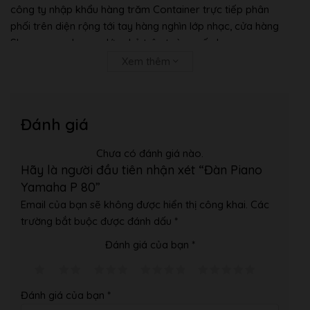
công ty nhập khẩu hàng trăm Container trực tiếp phân
phối trên diện rộng tới tay hàng nghìn lớp nhạc, cửa hàng
Showroom nhạc cụ lớn nhỏ trên toàn quốc !
–
Chúng tôi có showroom trưng bày đàn và lớp học 7
Xem thêm
tầng-700 mét
với tất cả các loại nhạc cụ và phụ kiện từ
bình dân đến cao cấp.
– Chúng tôi có kho đàn và đội ngũ thu gom đàn piano và
Đánh giá
các nhạc cụ khác tại thủ đô Tokyo Nhật Bản.
Hình Ảnh Showroom Của Âm Nhạc Bình Minh:
Chưa có đánh giá nào.
Hãy là người đầu tiên nhận xét “Đàn Piano
Yamaha P 80”
Email của bạn sẽ không được hiển thị công khai.
Các
trường bắt buộc được đánh dấu
*
Đánh giá của bạn
*
Đánh giá của bạn
*