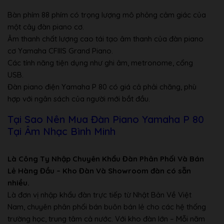
Bàn phím 88 phím có trọng lượng mô phỏng cảm giác của
một cây đàn piano cơ.
Âm thanh chất lượng cao tái tạo âm thanh của đàn piano
cơ Yamaha CFIIIS Grand Piano.
Các tính năng tiện dụng như ghi âm, metronome, cổng
USB.
Đàn piano điện Yamaha P 80 có giá cả phải chăng, phù
hợp với ngân sách của người mới bắt đầu.
Tại Sao Nên Mua Đàn Piano Yamaha P 80
Tại Âm Nhạc Bình Minh
Là Công Ty Nhập Chuyên Khẩu Đàn Phân Phối Và Bán
Lẻ Hàng Đầu – Kho Đàn Và Showroom đàn có sẵn
nhiều.
Là đơn vị nhập khẩu đàn trực tiếp từ Nhật Bản Về Việt
Nam, chuyên phân phối bán buôn bán lẻ cho các hệ thống
trường học, trung tâm cả nước. Với kho đàn lớn – Mỗi năm