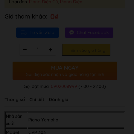
Loại đàn:
Piano Điện Cũ
,
Piano Điện
0
₫
Tư vấn Zalo
Chat Facebook
Số
Thêm vào giỏ hàng
lượng
MUA NGAY
Gọi điện xác nhận và giao hàng tận nơi
Gọi đặt mua:
0902008999
(7:00 - 22:00)
Thông số
Chi tiết
Đánh giá
Nhà sản
Piano Yamaha
xuất
Model
CVP 303