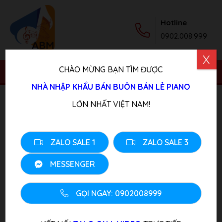
Hotline
0902.008.999
X
CHÀO MỪNG BẠN TÌM ĐƯỢC
NHÀ NHẬP KHẨU BÁN BUÔN BÁN LẺ PIANO
Trang chủ
/
Sản phẩm
/
Piano Điện
/ Đàn Piano YAMAHA
LỚN NHẤT VIỆT NAM!
CVP 303
ZALO SALE 1
ZALO SALE 3
MESSENGER
GỌI NGAY: 0902008999