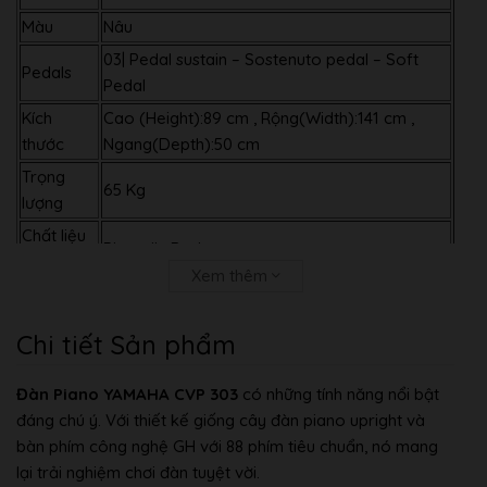
Màu
Nâu
03| Pedal sustain – Sostenuto pedal – Soft
Pedals
Pedal
Kích
Cao (Height):89 cm , Rộng(Width):141 cm ,
thước
Ngang(Depth):50 cm
Trọng
65 Kg
lượng
Chất liệu
Phenolic Resins
phím
Xem thêm
Bảo hành
01 Năm
Chi tiết Sản phẩm
Đàn Piano YAMAHA CVP 303
có những tính năng nổi bật
đáng chú ý. Với thiết kế giống cây đàn piano upright và
bàn phím công nghệ GH với 88 phím tiêu chuẩn, nó mang
lại trải nghiệm chơi đàn tuyệt vời.