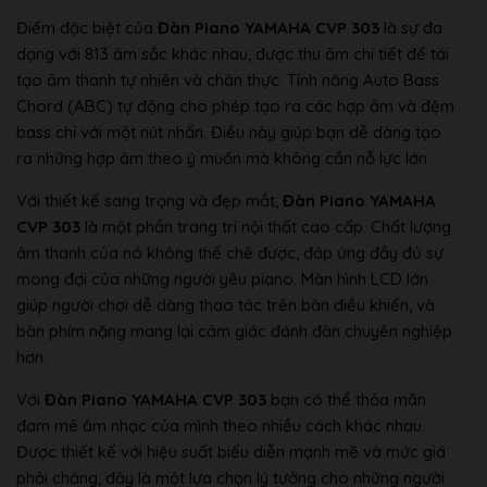
Điểm đặc biệt của
Đàn Piano YAMAHA CVP 303
là sự đa
dạng với 813 âm sắc khác nhau, được thu âm chi tiết để tái
tạo âm thanh tự nhiên và chân thực. Tính năng Auto Bass
Chord (ABC) tự động cho phép tạo ra các hợp âm và đệm
bass chỉ với một nút nhấn. Điều này giúp bạn dễ dàng tạo
ra những hợp âm theo ý muốn mà không cần nỗ lực lớn.
Với thiết kế sang trọng và đẹp mắt,
Đàn Piano YAMAHA
CVP 303
là một phần trang trí nội thất cao cấp. Chất lượng
âm thanh của nó không thể chê được, đáp ứng đầy đủ sự
mong đợi của những người yêu piano. Màn hình LCD lớn
giúp người chơi dễ dàng thao tác trên bàn điều khiển, và
bàn phím nặng mang lại cảm giác đánh đàn chuyên nghiệp
hơn.
Với
Đàn Piano YAMAHA CVP 303
bạn có thể thỏa mãn
đam mê âm nhạc của mình theo nhiều cách khác nhau.
Được thiết kế với hiệu suất biểu diễn mạnh mẽ và mức giá
phải chăng, đây là một lựa chọn lý tưởng cho những người