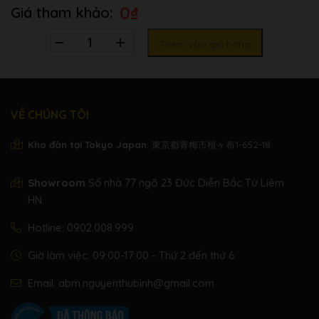
0
₫
03| Pedal sustain – Sostenuto pedal – Soft
Pedals
Pedal
Số
Thêm vào giỏ hàng
Kích
Cao (Height):89 cm , Rộng(Width):141 cm ,
lượng
thước
Ngang(Depth):50 cm
Trọng
65 Kg
lượng
VỀ CHÚNG TÔI
Chất liệu
Phenolic Resins
Kho đàn tại Tokyo Japan
: 東京都青梅市根ヶ布1-652-18
phím
Bảo hành
01 Năm
Showroom
Số nhà 77 ngõ 23 Đức Diễn Bắc Từ Liêm
HN.
Hotline:
0902.008.999
Giờ làm việc: 09:00-17:00 - Thứ 2 đến thứ 6
Email:
abm.nguyenthubinh@gmail.com