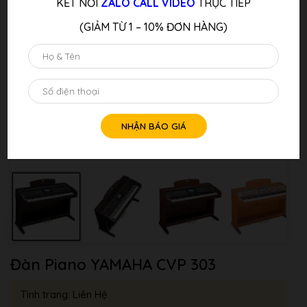
KẾT NỐI
ZALO CALL VIDEO
TRỰC TIẾP
(GIẢM TỪ 1 – 10% ĐƠN HÀNG)
Đàn Piano YAMAHA CVP 303
Tình trang: Liên Hệ