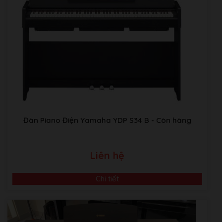
Đàn Piano Điện Yamaha YDP S34 B
- Còn hàng
Liên hệ
Chi tiết
Video Giới Thiệu Về Âm Nhạc Bình Minh