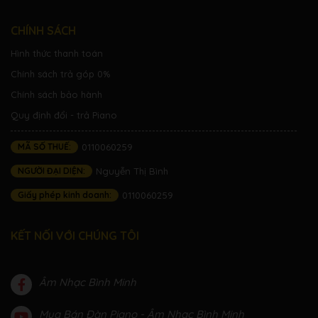
CHÍNH SÁCH
Hình thức thanh toán
Chính sách trả góp 0%
Chính sách bảo hành
Quy định đổi - trả Piano
MÃ SỐ THUẾ:
0110060259
NGƯỜI ĐẠI DIỆN:
Nguyễn Thị Bình
Giấy phép kinh doanh:
0110060259
KẾT NỐI VỚI CHÚNG TÔI
Âm Nhạc Bình Minh
Mua Bán Đàn Piano - Âm Nhạc Bình Minh