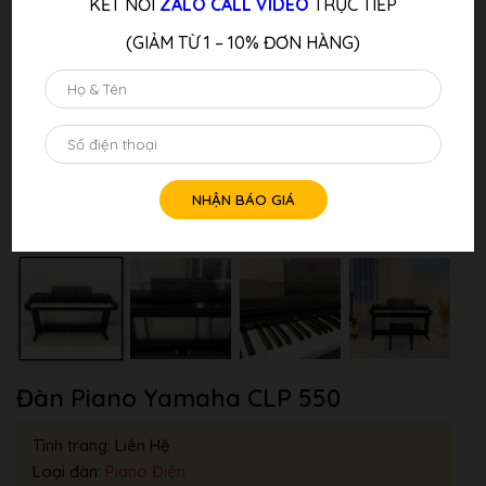
KẾT NỐI
ZALO CALL VIDEO
TRỰC TIẾP
(GIẢM TỪ 1 – 10% ĐƠN HÀNG)
Đàn Piano Yamaha CLP 550
Tình trang: Liên Hệ
Loại đàn:
Piano Điện