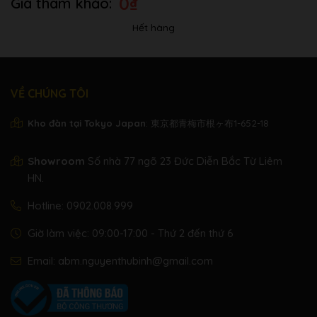
0
₫
Kích
Rộng 141 cm | Cao 90,7
thước
cm | Sâu 46,3 cm
Hết hàng
Trọng
46kg
lượng
VỀ CHÚNG TÔI
2-way cho âm thanh
Loa
trong suốt, mạnh mẽ
Kho đàn tại Tokyo Japan
: 東京都青梅市根ヶ布1-652-18
Pedal
2 pedal
Showroom
Số nhà 77 ngõ 23 Đức Diễn Bắc Từ Liêm
HN.
Hotline:
0902.008.999
Giờ làm việc: 09:00-17:00 - Thứ 2 đến thứ 6
Email:
abm.nguyenthubinh@gmail.com