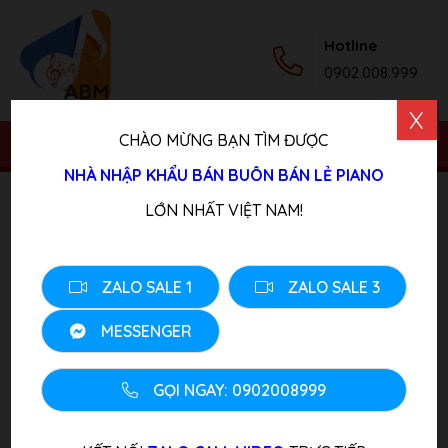
Hotline
0902.008.999
X
CHÀO MỪNG BẠN TÌM ĐƯỢC
NHÀ NHẬP KHẨU BÁN BUÔN BÁN LẺ PIANO
Trang chủ
/
Sản phẩm
/
Piano Điện
/ Đàn Piano Yamaha
LỚN NHẤT VIỆT NAM!
CLP 550
ZALO SALE 1
ZALO SALE 3
MESSENGER
GỌI NGAY: 0902008999