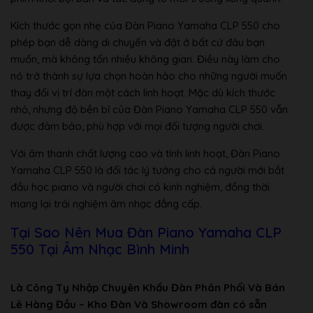
Kích thước gọn nhẹ của Đàn Piano Yamaha CLP 550 cho
phép bạn dễ dàng di chuyển và đặt ở bất cứ đâu bạn
muốn, mà không tốn nhiều không gian. Điều này làm cho
nó trở thành sự lựa chọn hoàn hảo cho những người muốn
thay đổi vị trí đàn một cách linh hoạt. Mặc dù kích thước
nhỏ, nhưng độ bền bỉ của Đàn Piano Yamaha CLP 550 vẫn
được đảm bảo, phù hợp với mọi đối tượng người chơi.
Với âm thanh chất lượng cao và tính linh hoạt, Đàn Piano
Yamaha CLP 550 là đối tác lý tưởng cho cả người mới bắt
đầu học piano và người chơi có kinh nghiệm, đồng thời
mang lại trải nghiệm âm nhạc đẳng cấp.
Tại Sao Nên Mua Đàn Piano Yamaha CLP
550 Tại Âm Nhạc Bình Minh
Là Công Ty Nhập Chuyên Khẩu Đàn Phân Phối Và Bán
Lẻ Hàng Đầu – Kho Đàn Và Showroom đàn có sẵn