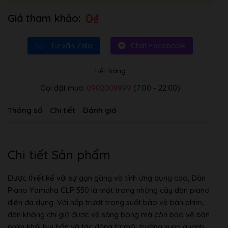
0
₫
Tư vấn Zalo
Chat Facebook
Hết hàng
Gọi đặt mua:
0902008999
(7:00 - 22:00)
Thông số
Chi tiết
Đánh giá
Chi tiết Sản phẩm
Được thiết kế với sự gọn gàng và tính ứng dụng cao, Đàn
Piano Yamaha CLP 550 là một trong những cây đàn piano
điện đa dụng. Với nắp trượt trong suốt bảo vệ bàn phím,
đàn không chỉ giữ được vẻ sáng bóng mà còn bảo vệ bàn
phím khỏi bụi bẩn và tác động từ môi trường xung quanh.