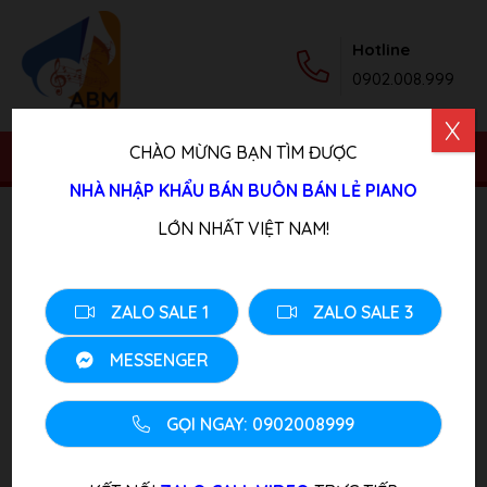
Hotline
0902.008.999
X
CHÀO MỪNG BẠN TÌM ĐƯỢC
NHÀ NHẬP KHẨU BÁN BUÔN BÁN LẺ PIANO
Trang chủ
/
Sản phẩm
/
Piano Điện
/ Đàn Piano Roland
LỚN NHẤT VIỆT NAM!
MP 101MH
ZALO SALE 1
ZALO SALE 3
MESSENGER
GỌI NGAY: 0902008999