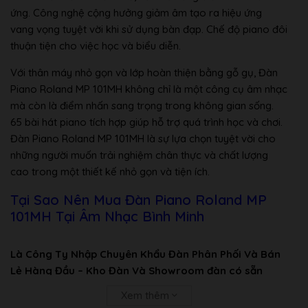
ứng. Công nghệ cộng hưởng giảm âm tạo ra hiệu ứng
vang vọng tuyệt vời khi sử dụng bàn đạp. Chế độ piano đôi
thuận tiện cho việc học và biểu diễn.
Với thân máy nhỏ gọn và lớp hoàn thiện bằng gỗ gụ, Đàn
Piano Roland MP 101MH không chỉ là một công cụ âm nhạc
mà còn là điểm nhấn sang trọng trong không gian sống.
65 bài hát piano tích hợp giúp hỗ trợ quá trình học và chơi.
Đàn Piano Roland MP 101MH là sự lựa chọn tuyệt vời cho
những người muốn trải nghiệm chân thực và chất lượng
cao trong một thiết kế nhỏ gọn và tiện ích.
Tại Sao Nên Mua Đàn Piano Roland MP
101MH Tại Âm Nhạc Bình Minh
Là Công Ty Nhập Chuyên Khẩu Đàn Phân Phối Và Bán
Lẻ Hàng Đầu – Kho Đàn Và Showroom đàn có sẵn
nhiều.
Xem thêm
Là đơn vị nhập khẩu đàn trực tiếp từ Nhật Bản Về Việt