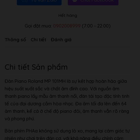
Hết hàng
Gọi đặt mua:
0902008999
(7:00 - 22:00)
Thông số
Chi tiết
Đánh giá
Chi tiết Sản phẩm
Đàn Piano Roland MP 101MH là sự kết hợp hoàn hảo giữa
hiệu suất xuất sắc và chất âm đỉnh cao. Với nguồn âm
thanh piano lấy mẫu âm thanh nổi, đàn tái tạo đặc tính tinh
tế của đại dương cầm hòa nhạc. Đa âm tối đa lên đến 64
âm thanh, kể cả ở chế độ piano đôi, âm thanh vẫn rõ ràng
và phong phú.
Bàn phím PHAα không sử dụng lò xo, mang lại cảm giác tự
nhiên như chơi trên đàn cơ, với khả năng điều chỉnh cảm