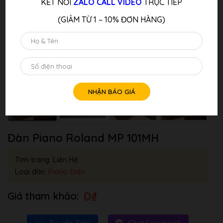
KẾT NỐI
ZALO CALL VIDEO
TRỰC TIẾP
(GIẢM TỪ 1 – 10% ĐƠN HÀNG)
Đàn Piano Roland MP 101MH
Tình trang: Liên Hệ
Loại đàn:
Piano Điện
0
₫
Tư vấn Zalo
Chat Facebook