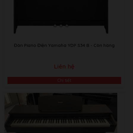
Đàn Piano Điện Yamaha YDP S34 B
- Còn hàng
Liên hệ
Chi tiết
Video Giới Thiệu Về Âm Nhạc Bình Minh
ABM music Building:Thôn TRẠI GẦN , xã SƠN ĐỒNG,
Huyện Hoài Đức, Hà Nội.