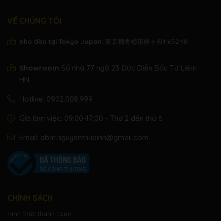
Trọng
42kg
lượng
VỀ CHÚNG TÔI
Chức
Metronome, Reverb,
năng
Effect,Touch Sensitive,
Kho đàn tại Tokyo Japan
: 東京都青梅市根ヶ布1-652-18
khác
Dual, Split,Traspose
3 pedal, Soft, Muffler,
Showroom
Số nhà 77 ngõ 23 Đức Diễn Bắc Từ Liêm
Pedal
Damper
HN.
Hotline:
0902.008.999
Giờ làm việc: 09:00-17:00 - Thứ 2 đến thứ 6
Email:
abm.nguyenthubinh@gmail.com
CHÍNH SÁCH
Hình thức thanh toán