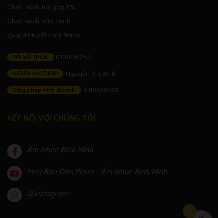
Chính sách trả góp 0%
Chính sách bảo hành
Quy định đổi - trả Piano
MÃ SỐ THUẾ:
0110060259
NGƯỜI ĐẠI DIỆN:
Nguyễn Thị Bình
Giấy phép kinh doanh:
0110060259
KẾT NỐI VỚI CHÚNG TÔI
Âm Nhạc Bình Minh
Mua Bán Đàn Piano - Âm Nhạc Bình Minh
@instagram
0