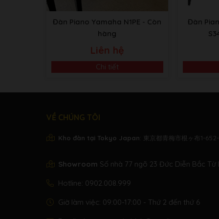
Đàn Piano Yamaha N1PE
- Còn
Đàn Pia
hàng
S3
Liên hệ
Chi tiết
VỀ CHÚNG TÔI
Kho đàn tại Tokyo Japan
: 東京都青梅市根ヶ布1-652-
Showroom
Số nhà 77 ngõ 23 Đức Diễn Bắc Từ 
Hotline:
0902.008.999
Giờ làm việc: 09:00-17:00 - Thứ 2 đến thứ 6