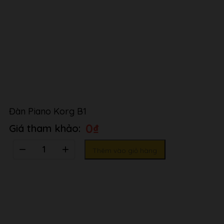
Đàn Piano Korg B1
0
₫
Số
Thêm vào giỏ hàng
lượng