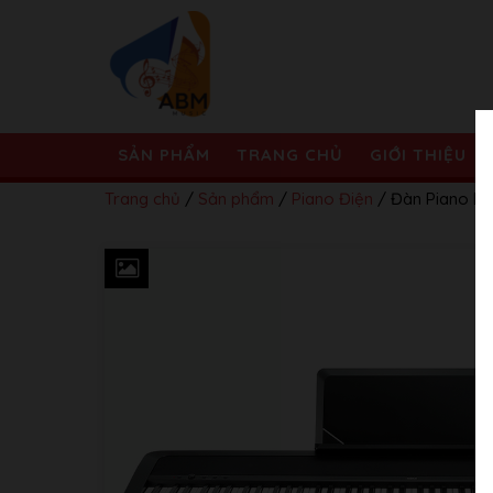
SẢN PHẨM
TRANG CHỦ
GIỚI THIỆU
Trang chủ
/
Sản phẩm
/
Piano Điện
/ Đàn Piano Ko