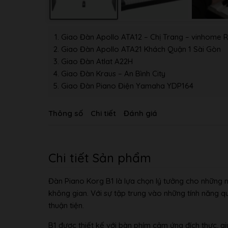
Giao Đàn Apollo ATA12 – Chị Trang – vinhome R
Giao Đàn Apollo ATA21 Khách Quận 1 Sài Gòn
Giao Đàn Atlat A22H
Giao Đàn Kraus – An Bình City
Giao Đàn Piano Điện Yamaha YDP164
Thông số
Chi tiết
Đánh giá
Chi tiết Sản phẩm
Đàn Piano Korg B1 là lựa chọn lý tưởng cho những ng
không gian. Với sự tập trung vào những tính năng q
thuận tiện.
B1 được thiết kế với bàn phím cảm ứng đích thực, 