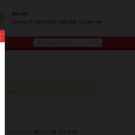
Địa chỉ
Số nhà 77 ngõ 23 Đức Diễn Bắc Từ Liêm HN
X
iện Cũ
alo
0902008999
ĐỂ CÓ GIÁ TỐT NHẤT