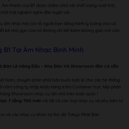
. Âm thanh của B1 được chăm chút với chất lượng vượt trội,
ột trải nghiệm nghe đàn tuyệt vời.
cụ âm nhạc mà còn là người bạn đồng hành lý tưởng cho cả
iết kế nhỏ gọn của nó không chỉ tiết kiệm không gian mà còn
 B1 Tại Âm Nhạc Bình Minh
à Bán Lẻ Hàng Đầu – Kho Đàn Và Showroom đàn có sẵn
Việt Nam, chuyên phân phối bán buôn bán lẻ cho các hệ thống
Mỗi năm công ty nhập khẩu hàng trăm Container trực tiếp phân
ửa hàng Showroom nhạc cụ lớn nhỏ trên toàn quốc !
học 7 tầng-700 mét
với tất cả các loại nhạc cụ và phụ kiện từ
no và các nhạc cụ khác tại thủ đô Tokyo Nhật Bản.