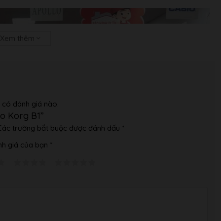
Xem thêm
 có đánh giá nào.
no Korg B1”
Các trường bắt buộc được đánh dấu
*
h giá của bạn
*