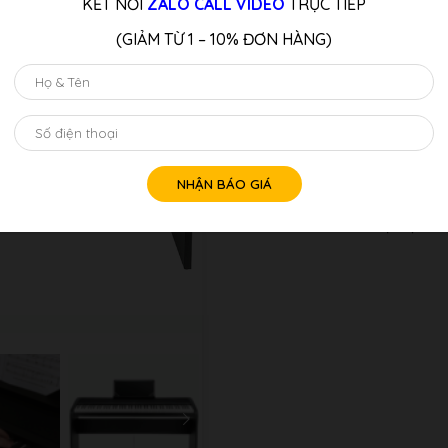
KẾT NỐI
ZALO CALL VIDEO
TRỰC TIẾP
(GIẢM TỪ 1 – 10% ĐƠN HÀNG)
Tư vấn 
Số
lượng
Gọi điện x
Gọi đặt mu