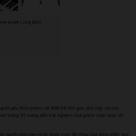
ivereside Long Biên
ười yêu thích piano với thiết kế nhỏ gọn, phù hợp với mọi
uan trọng, B1 mang đến trải nghiệm chơi piano chân thực và
giúp người chơi cảm nhận được mức độ nhạy của từng phím, tạo