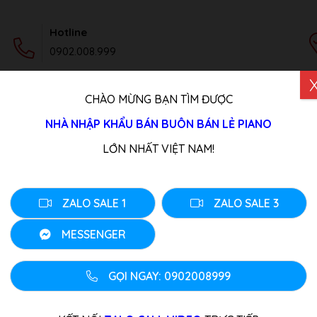
Hotline
0902.008.999
CHÀO MỪNG BẠN TÌM ĐƯỢC
DỊCH VỤ
TIN TỨC
LIÊN HỆ
NHÀ NHẬP KHẨU BÁN BUÔN BÁN LẺ PIANO
rg B1
LỚN NHẤT VIỆT NAM!
Đàn Piano Korg B1
Tình trang: Liên Hệ
ZALO SALE 1
ZALO SALE 3
Loại đàn:
Piano Điện
,
Piano Đ
MESSENGER
0
₫
GỌI NGAY: 0902008999
LƯU Ý:
Quý Khách Liên Hệ: Hotline/z