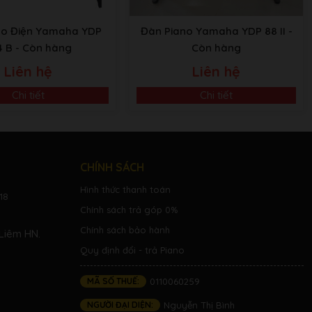
no Điện Yamaha YDP
Đàn Piano Yamaha YDP 88 II
-
4 B
- Còn hàng
Còn hàng
Liên hệ
Liên hệ
Chi tiết
Chi tiết
CHÍNH SÁCH
Hình thức thanh toán
18
Chính sách trả góp 0%
Chính sách bảo hành
Liêm HN.
Quy định đổi - trả Piano
MÃ SỐ THUẾ:
0110060259
NGƯỜI ĐẠI DIỆN:
Nguyễn Thị Bình