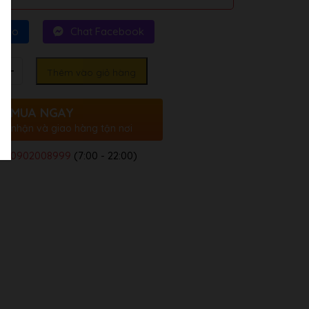
Zalo
Chat Facebook
Thêm vào giỏ hàng
MUA NGAY
ác nhận và giao hàng tận nơi
a:
0902008999
(7:00 - 22:00)