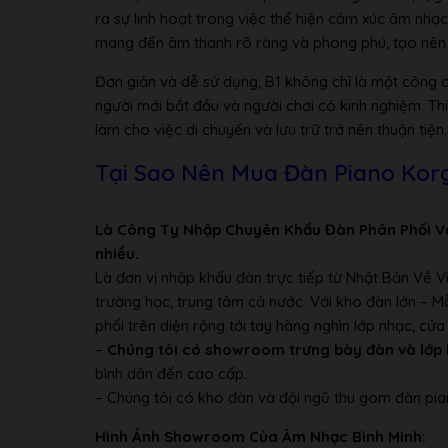
ra sự linh hoạt trong việc thể hiện cảm xúc âm nhạc
mang đến âm thanh rõ ràng và phong phú, tạo nên m
Đơn giản và dễ sử dụng, B1 không chỉ là một công 
người mới bắt đầu và người chơi có kinh nghiệm. Th
làm cho việc di chuyển và lưu trữ trở nên thuận tiện.
Tại Sao Nên Mua Đàn Piano Korg
Là Công Ty Nhập Chuyên Khẩu Đàn Phân Phối V
nhiều.
Là đơn vị nhập khẩu đàn trực tiếp từ Nhật Bản Về 
trường học, trung tâm cả nước. Với kho đàn lớn – 
phối trên diện rộng tới tay hàng nghìn lớp nhạc, c
–
Chúng tôi có showroom trưng bày đàn và lớp 
bình dân đến cao cấp.
– Chúng tôi có kho đàn và đội ngũ thu gom đàn pia
Hình Ảnh Showroom Của Âm Nhạc Bình Minh: