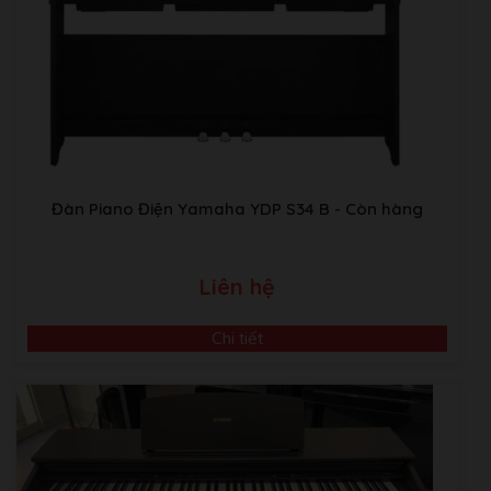
Huyện Hoài Đức, Hà Nội.
Kho Piano tại Japan:
Sakaebashi, Sakai-Shi, Osaka, Nhật
Bản
Đàn Piano Điện Yamaha YDP S34 B
- Còn hàng
Liên hệ
Chi tiết