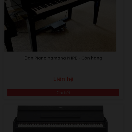
Đàn Piano Yamaha N1PE
- Còn hàng
Liên hệ
Chi tiết
Video Giới Thiệu Về Âm Nhạc Bình Minh
ABM music Building:Thôn TRẠI GẦN , xã SƠN ĐỒNG,