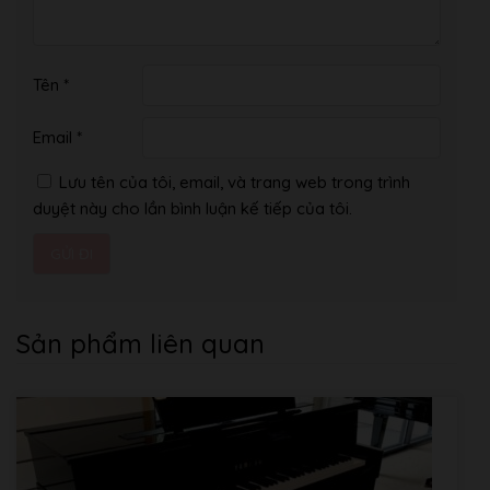
USB TO
Có
HOST
Ampli
7W x 2
Tên
*
Loa
12 cm x 2 + 4 cm x 2
Nguồn điện
PA 150B
Email
*
Tiêu thụ điện
9W
Lưu tên của tôi, email, và trang web trong trình
Chức năng tự động tắt
duyệt này cho lần bình luận kế tiếp của tôi.
Có
nguồn
Xuất xứ
Japan/China
Sản phẩm liên quan