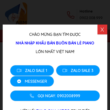
Hotline
0902.008.999
X
CHÀO MỪNG BẠN TÌM ĐƯỢC
NHÀ NHẬP KHẨU BÁN BUÔN BÁN LẺ PIANO
Trang chủ
/
Sản phẩm
/
Piano Điện Cũ
/ Đàn Piano Điện
LỚN NHẤT VIỆT NAM!
YAMAHA P125 BK
ZALO SALE 1
ZALO SALE 3
MESSENGER
GỌI NGAY: 0902008999