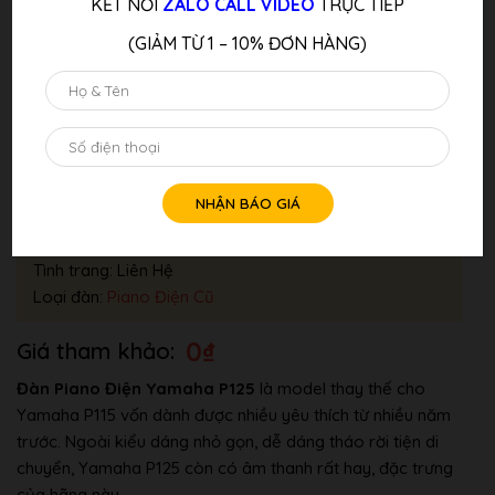
KẾT NỐI
ZALO CALL VIDEO
TRỰC TIẾP
(GIẢM TỪ 1 – 10% ĐƠN HÀNG)
Đàn Piano Điện YAMAHA P125 BK
Thương hiệu:
YAMAHA
Tình trang: Liên Hệ
Loại đàn:
Piano Điện Cũ
0
₫
Đàn Piano Điện Yamaha P125
là model thay thế cho
Yamaha P115 vốn dành được nhiều yêu thích từ nhiều năm
trước. Ngoài kiểu dáng nhỏ gọn, dễ dáng tháo rời tiện di
chuyển, Yamaha P125 còn có âm thanh rất hay, đặc trưng
của hãng này. .