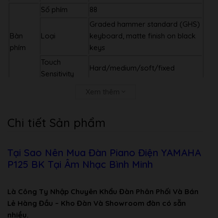
Số phím
88
Graded hammer standard (GHS)
Bàn
Loại
keyboard, matte finish on black
phím
keys
Touch
Hard/medium/soft/fixed
Sensitivity
Bảng
Xem thêm
điều
Ngôn ngữ
English
khiển
Chi tiết Sản phẩm
Âm thanh
Tạo âm
Pure CF Sound Engine
Piano
Tại Sao Nên Mua Đàn Piano Điện YAMAHA
Số đa âm tối
Đa âm
192
P125 BK Tại Âm Nhạc Bình Minh
đa
Cài đặt
Số giọng
24
sẵn
Là Công Ty Nhập Chuyên Khẩu Đàn Phân Phối Và Bán
Lẻ Hàng Đầu – Kho Đàn Và Showroom đàn có sẵn
Tiếng Vang
Có
nhiều.