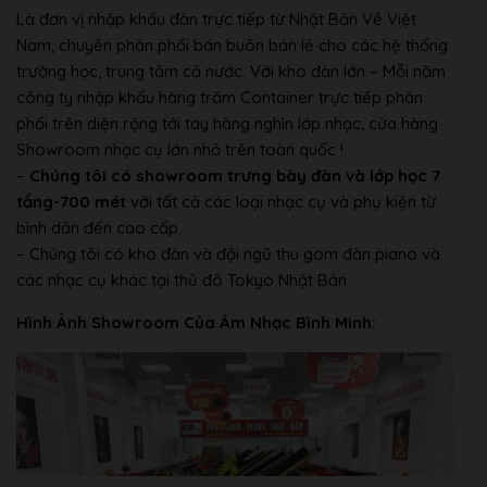
Kiểm soát
Là đơn vị nhập khẩu đàn trực tiếp từ Nhật Bản Về Việt
âm thông
Có
Nam, chuyên phân phối bán buôn bán lẻ cho các hệ thống
minh IAC
Loại
trường học, trung tâm cả nước. Với kho đàn lớn – Mỗi năm
Âm vang
Có
công ty nhập khẩu hàng trăm Container trực tiếp phân
SOUND
phối trên diện rộng tới tay hàng nghìn lớp nhạc, cửa hàng
Có
BOOST
Showroom nhạc cụ lớn nhỏ trên toàn quốc !
–
Chúng tôi có showroom trưng bày đàn và lớp học 7
Kép/Trộn âm
Có
Các
tầng-700 mét
với tất cả các loại nhạc cụ và phụ kiện từ
chức
Tách tiếng
Có
bình dân đến cao cấp.
năng
Duo
Có
– Chúng tôi có kho đàn và đội ngũ thu gom đàn piano và
Cài đặt
Số lượng bài
các nhạc cụ khác tại thủ đô Tokyo Nhật Bản.
21 bài demo và 50 bản piano
sẵn
cài đặt sẵn
Hình Ảnh Showroom Của Âm Nhạc Bình Minh:
Số lượng bài
1
hát
Số lượng
Thu âm
2
track
Dung lượng
100 KB per song (approx. 11,000
dữ liệu
notes)