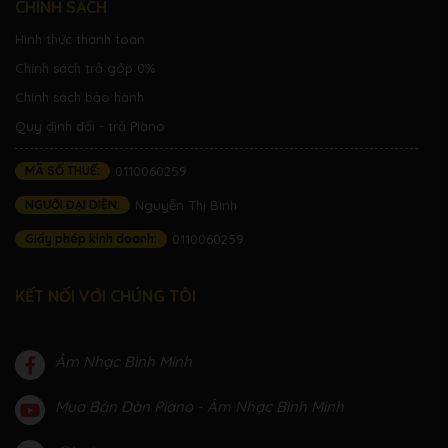
CHÍNH SÁCH
Hình thức thanh toán
Chính sách trả góp 0%
Chính sách bảo hành
Quy định đổi - trả Piano
MÃ SỐ THUẾ:
0110060259
NGƯỜI ĐẠI DIỆN:
Nguyễn Thị Bình
Giấy phép kinh doanh:
0110060259
KẾT NỐI VỚI CHÚNG TÔI
Âm Nhạc Bình Minh
Mua Bán Đàn Piano - Âm Nhạc Bình Minh