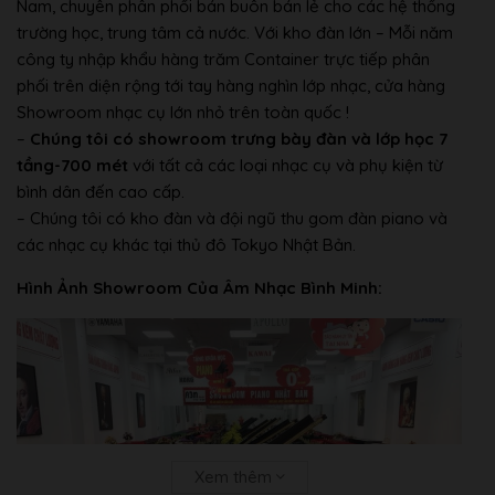
Nam, chuyên phân phối bán buôn bán lẻ cho các hệ thống
Sensitivity
Soft1, Soft2
trường học, trung tâm cả nước. Với kho đàn lớn – Mỗi năm
88-key Linear
công ty nhập khẩu hàng trăm Container trực tiếp phân
Graded
Yes
phối trên diện rộng tới tay hàng nghìn lớp nhạc, cửa hàng
Hammers
Showroom nhạc cụ lớn nhỏ trên toàn quốc !
–
Chúng tôi có showroom trưng bày đàn và lớp học 7
Counterweight
Yes
tầng-700 mét
với tất cả các loại nhạc cụ và phụ kiện từ
Number of
3
bình dân đến cao cấp.
Pedals
– Chúng tôi có kho đàn và đội ngũ thu gom đàn piano và
Half Pedal
Yes
các nhạc cụ khác tại thủ đô Tokyo Nhật Bản.
Sustain, Sostenuto,
Hình Ảnh Showroom Của Âm Nhạc Bình Minh:
Soft, Glide, Song
Pedal
Functions
Play/Pause, Style
Start/Stop, Volume,
etc.
GP Response
Yes
Damper Pedal
Type
TFT Color LCD
Xem thêm