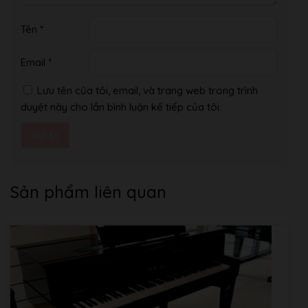
Key Cover
Key Cover
Folding
Tên
*
Style
Music Rest
Yes
Email
*
Music Clips
Yes
Lưu tên của tôi, email, và trang web trong trình
Voices
duyệt này cho lần bình luận kế tiếp của tôi.
Yamaha CFX,
Piano Sound
Bösendorfer Imperial
Binaural
Yes (CFX Grand Voice
Sampling
only)
Tone
Sản phẩm liên quan
Key-off
Generation
Yes
Samples
Smooth
Yes
Release
VRM
Yes
Number of
Polyphony
Polyphony
256