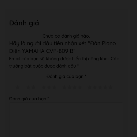
9.0 inch (800 x 480
Size
dots)
LCD
Đánh giá
Yes
Brightness
Touch Screen
Yes
Chưa có đánh giá nào.
Hãy là người đầu tiên nhận xét “Đàn Piano
Color
Yes
Điện YAMAHA CVP-809 B”
Score Display
Display
Yes
Email của bạn sẽ không được hiển thị công khai.
Các
Function
trường bắt buộc được đánh dấu
*
Lyrics Display
Yes
Đánh giá của bạn
*
Function
Text Viewer
Yes
Function
Đánh giá của bạn
*
English, Japanese,
Language
German, French,
Spanish, Italian
Panel
Language
English only
Cabinet