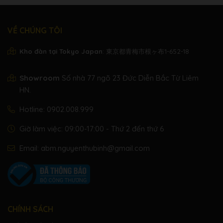
Style File Format (SFF),
File Format
Style File Format GE
(SFF GE)
VỀ CHÚNG TÔI
Songs
Kho đàn tại Tokyo Japan
: 東京都青梅市根ヶ布1-652-18
50 Classics + 303
Number of
Preset
Lesson Songs + 50
Preset Songs
Showroom
Số nhà 77 ngõ 23 Đức Diễn Bắc Từ Liêm
Popular
HN.
Number of
16
Hotline:
0902.008.999
Tracks
Recording
Data Capacity
approx. 3 MB / Song
Giờ làm việc: 09:00-17:00 - Thứ 2 đến thứ 6
Recording
Yes
Email:
abm.nguyenthubinh@gmail.com
Function
Playback
SMF (Format 0 & 1), XF
Compatible
Data Format
Recording
SMF (Format 0)
Functions
CHÍNH SÁCH
Demo
Yes