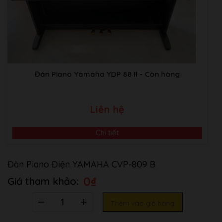
Number of
675
Preset Styles
Single Finger, Fingered,
Fingered On Bass, Multi
Fingering
Finger, AI Fingered, Full
Preset
Keyboard, AI Full
Đàn Piano Yamaha YDP 88 II
- Còn hàng
Keyboard
INTRO x 3, MAIN
Style Control
VARIATION x 4, FILL x 4,
Liên hệ
BREAK, ENDING x 3
Custom
Style Creator
Yes
Chi tiết
Music Finder
–
One Touch
Đàn Piano Điện YAMAHA CVP-809 B
4 for each Style
Setting (OTS)
Other
0
₫
Features
Style
–
Recommender
Số
Thêm vào giỏ hàng
lượng
Chord Looper
Yes