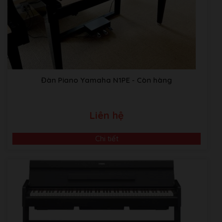
(Max.)
1,605 Voices + 58
Number of
Drum/SFX Kits + 480
Voices
XG Voices
Preset
17 VRM Voices, 36
Featured
Super Articulation2
Đàn Piano Yamaha N1PE
- Còn hàng
Voices
Voices, 301 Super
Articulation Voices
Custom
Voice Edit
Yes
Liên hệ
XG, GS (for Song
Compatibility
Chi tiết
playback), GM, GM2
Effects
Reverb
65 Preset ＋ 30 User
Video Giới Thiệu Về Âm Nhạc Bình Minh
Chorus
107 Preset ＋ 30 User
ABM music Building:Thôn TRẠI GẦN , xã SƠN ĐỒNG,
Master
5 Preset ＋ 30 User
Huyện Hoài Đức, Hà Nội.
Compressor
Kho Piano tại Japan:
Sakaebashi, Sakai-Shi, Osaka, Nhật