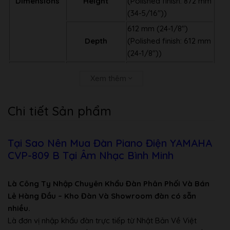
Dimensions
Height
(Polished finish: 872 mm
(34-5/16″))
612 mm (24-1/8″)
Depth
(Polished finish: 612 mm
(24-1/8″))
82 kg (180 lb, 12 oz)
Xem thêm
Weight
Weight
(Polished finish: 84 kg
(185 lbs., 3 oz))
Chi tiết Sản phẩm
Control Interface
Number of
88
Keys
Tại Sao Nên Mua Đàn Piano Điện YAMAHA
GrandTouch™
CVP-809 B Tại Âm Nhạc Bình Minh
Keyboard: wooden
keys (white only),
Type
Là Công Ty Nhập Chuyên Khẩu Đàn Phân Phối Và Bán
synthetic ebony and
Lẻ Hàng Đầu – Kho Đàn Và Showroom đàn có sẵn
ivory key tops,
nhiều.
Keyboard
escapement
Là đơn vị nhập khẩu đàn trực tiếp từ Nhật Bản Về Việt
Touch
Hard2, Hard1, Medium,