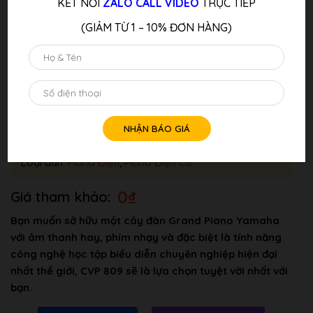
KẾT NỐI
ZALO CALL VIDEO
TRỰC TIẾP
(GIẢM TỪ 1 – 10% ĐƠN HÀNG)
Đàn Piano Điện YAMAHA CVP-809 B
Tình trang: Liên Hệ
Loại đàn:
Piano Điện
,
Piano Điện Cũ
0
₫
Bạn muốn sở hữu một cây đàn Grand Piano Yamaha
với âm thanh hay, phím nhạy và đặc biệt là tính năng
công nghệ học tập biểu diễn chuyên nghiệp hiện đại
nhất thể giới, CVP 809 sẽ là lựa chọn tuyệt vời nhất với
bạn.