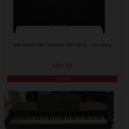
Master EQ
5 Preset ＋ 30 User
Bản
Part EQ
27 Parts
Intelligent
Acoustic
Yes
Types
Control (IAC)
Stereophonic
Đàn Piano Điện Yamaha YDP S34 B
- Còn hàng
Yes
Optimizer
Insertion
358 Preset ＋ 30 User
Effect
Liên hệ
Variation
358 Preset ＋ 30 User
Chi tiết
Effect
Vocal
54 Preset ＋60 User
Harmony
Dual/Layers
Yes
Functions
Split
Yes
Accompaniment Styles