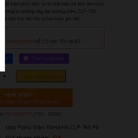
nhất trên phím đàn, tự tin thể hiện cá tính âm nhạc
ạt tương tự những cây đại dương cầm, CLP-700
hơi đàn trở nên thú vị hơn bao giờ hết.
alo
0902008999
ĐỂ CÓ GIÁ TỐT NHẤT
Zalo
Chat Facebook
Thêm vào giỏ hàng
MUA NGAY
ác nhận và giao hàng tận nơi
a:
0902008999
(7:00 - 22:00)
Đàn Piano Điện YAMAHA CLP-745 PE