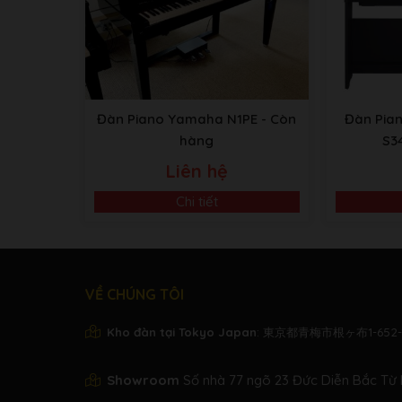
Tinh chỉnh
414.8 – 440.0
Scale Type
7 Type
Rhythm
20
Bluetooth
Audio/MIDI (
LƯU TRỮ VÀ KẾT NỐI
Đàn Piano Yamaha N1PE
- Còn
Đàn Pia
hàng
S3
Bộ nhớ trong
Total maximu
Lưu trữ
Liên hệ
External Drives
USB flash dr
Tai nghe
Standard ste
Chi tiết
MIDI
[IN] [OUT] 
AUX IN
Stereo Mini
Kết nối
AUX OUT
[L/L+R] [R]
VỀ CHÚNG TÔI
USB TO DEVICE
Có
USB TO HOST
Có
Kho đàn tại Tokyo Japan
: 東京都青梅市根ヶ布1-652-
DC IN
24V
Showroom
Số nhà 77 ngõ 23 Đức Diễn Bắc Từ 
AMPLY VÀ LOA