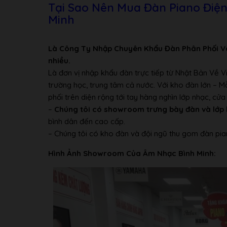
Bảng điều khiển
Size
128 x 64 dot
Tại Sao Nên Mua Đàn Piano Điệ
Minh
Ngôn ngữ
Tiếng Anh,Ti
Loại
Button
Panel
Ngôn ngữ
Tiếng Anh
Là Công Ty Nhập Chuyên Khẩu Đàn Phân Phối V
nhiều.
TỦ ĐÀN
Là đơn vị nhập khẩu đàn trực tiếp từ Nhật Bản Về 
Nắp che bàn
Kiểu nắp che phím
Sliding
trường học, trung tâm cả nước. Với kho đàn lớn – 
phím
phối trên diện rộng tới tay hàng nghìn lớp nhạc, c
Giá để bản nhạc
Có
–
Chúng tôi có showroom trưng bày đàn và lớp 
Music Braces
Có
bình dân đến cao cấp.
– Chúng tôi có kho đàn và đội ngũ thu gom đàn pia
GIỌNG
Âm thanh Piano
Yamaha CFX
Hình Ảnh Showroom Của Âm Nhạc Bình Minh:
Binaural Sampling
Có
Key-off Samples
Có
Tạo âm
Smooth Release
Có
VRM
Có