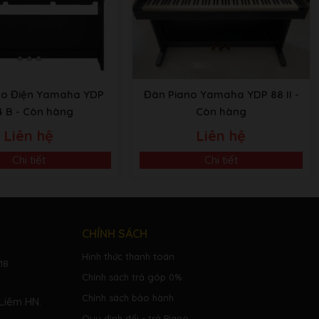
 – 466.8 Hz (approx. 0.2 Hz increments)
varies by country)
no Điện Yamaha YDP
Đàn Piano Yamaha YDP 88 II
-
4 B
- Còn hàng
Còn hàng
m size approx. 1.4 MB
Liên hệ
Liên hệ
ive
reo phone jack (x 2)
Chi tiết
Chi tiết
[THRU]
CHÍNH SÁCH
Hình thức thanh toán
18
Chính sách trả góp 0%
Chính sách bảo hành
Liêm HN.
Quy định đổi - trả Piano