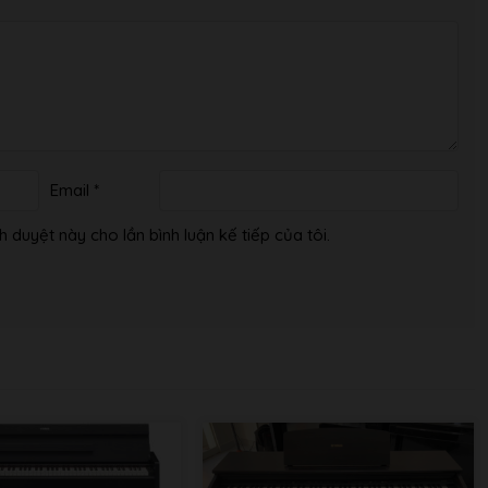
o songs + 50 classics + 303 lesson songs
 (Approx. 11,000 notes)
Email
*
0, Format 1)
h duyệt này cho lần bình luận kế tiếp của tôi.
 0)
z sample rate, 16-bit resolution, stereo)
z sample rate, 16-bit resolution, stereo)