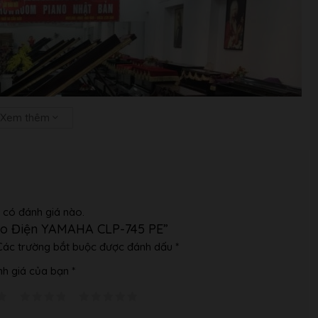
Xem thêm
 có đánh giá nào.
ano Điện YAMAHA CLP-745 PE”
Các trường bắt buộc được đánh dấu
*
h giá của bạn
*