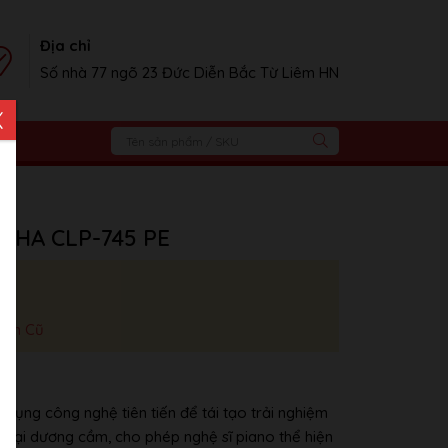
Địa chỉ
Số nhà 77 ngõ 23 Đức Diễn Bắc Từ Liêm HN
X
MAHA CLP-745 PE
iện Cũ
ụng công nghệ tiên tiến để tái tạo trải nghiệm
y đại dương cầm, cho phép nghệ sĩ piano thể hiện