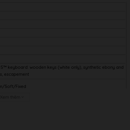
S™ keyboard: wooden keys (white only), synthetic ebony and
ps, escapement
m/Soft/Fixed
Xem thêm
ch), Sustain Continuously, Sostenuto, Soft, Pitch Bend Up, Pitch
Rotary Speed, Vibe Rotor, Song Play/Pause
D