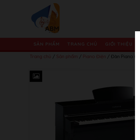
SẢN PHẨM
TRANG CHỦ
GIỚI THIỆU
Trang chủ
/
Sản phẩm
/
Piano Điện
/ Đàn Piano Đ