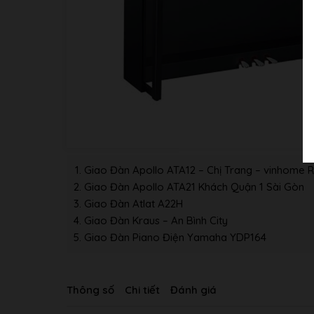
Giao Đàn Apollo ATA12 – Chị Trang – vinhome R
Giao Đàn Apollo ATA21 Khách Quận 1 Sài Gòn
Giao Đàn Atlat A22H
Giao Đàn Kraus – An Bình City
Giao Đàn Piano Điện Yamaha YDP164
Thông số
Chi tiết
Đánh giá