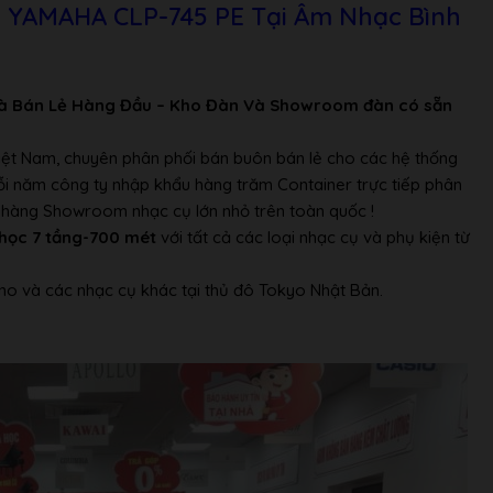
s
n YAMAHA CLP-745 PE Tại Âm Nhạc Bình
ếng Nhật
à Bán Lẻ Hàng Đầu – Kho Đàn Và Showroom đàn có sẵn
Việt Nam, chuyên phân phối bán buôn bán lẻ cho các hệ thống
Mỗi năm công ty nhập khẩu hàng trăm Container trực tiếp phân
ửa hàng Showroom nhạc cụ lớn nhỏ trên toàn quốc !
học 7 tầng-700 mét
với tất cả các loại nhạc cụ và phụ kiện từ
no và các nhạc cụ khác tại thủ đô Tokyo Nhật Bản.