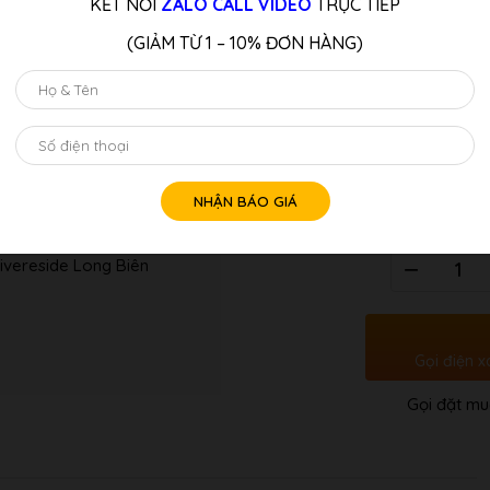
KẾT NỐI
ZALO CALL VIDEO
TRỰC TIẾP
kỹ thuật biểu cảm và chính xác 
của mình. Với khả năng biểu đ
(GIẢM TỪ 1 – 10% ĐƠN HÀNG)
series chắc chắn sẽ khiến việc c
LƯU Ý:
Quý Khách Liên Hệ: Hotline/z
Tư vấn 
Số
ivereside Long Biên
lượng
Gọi điện x
Gọi đặt mu