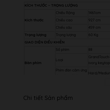
KÍCH THƯỚC – TRỌNG LƯỢNG
Chiều Rộng
1461cm
Kích thước
Chiều cao
927 cm
Chiều sâu
459 cm
Trọng lượng
Trọng lượng
60 Kg
GIAO DIỆN ĐIỀU KHIỂN
Số phím
88
GrandTouch-
Loại
Bàn phím
ivory keyto
Phím đàn cảm ứng
Hard/Mediu
theo lực đánh
Số Pedal
3
Pedal
Sustain (Swit
Các chức năng
Chi tiết Sản phẩm
Bend Down, 
Loại
Full Dots LC