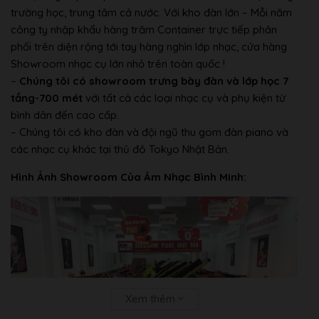
Metronome
trường học, trung tâm cả nước. Với kho đàn lớn – Mỗi năm
công ty nhập khẩu hàng trăm Container trực tiếp phân
Transpose
phối trên diện rộng tới tay hàng nghìn lớp nhạc, cửa hàng
Showroom nhạc cụ lớn nhỏ trên toàn quốc !
Other Control: Tuning, Scale Type, etc.
–
Chúng tôi có showroom trưng bày đàn và lớp học 7
Bộ lưu trữ: Bộ nhớ trong và bộ nhớ ngoài
tầng-700 mét
với tất cả các loại nhạc cụ và phụ kiện từ
USB
bình dân đến cao cấp.
– Chúng tôi có kho đàn và đội ngũ thu gom đàn piano và
Cổng kết nối USB
các nhạc cụ khác tại thủ đô Tokyo Nhật Bản.
Số phím
88 phím gỗ
đàn
Hình Ảnh Showroom Của Âm Nhạc Bình Minh:
Phím nặng, Thế hệ bàn phím Nautral Wood
Keyboard
X
Kích thước
1461 (W) x 459 (D) x 927(H) mm
Trọng
61.5 kg
lượng
Màu
Nâu Đen Vân Gỗ
Xem thêm
Điện thế
Đã chuyển sang điện 220 V