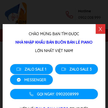
Hotline
0902.008.999
X
CHÀO MỪNG BẠN TÌM ĐƯỢC
NHÀ NHẬP KHẨU BÁN BUÔN BÁN LẺ PIANO
Trang chủ
/
Sản phẩm
/
Piano Điện
/ Đàn Piano Điện
LỚN NHẤT VIỆT NAM!
YAMAHA CLP-545 WA
ZALO SALE 1
ZALO SALE 3
MESSENGER
GỌI NGAY: 0902008999