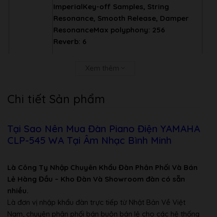
Imperial
Key-off Samples, String
Resonance, Smooth Release, Damper
Resonance
Max polyphony: 256
Reverb: 6
Chorus: 3
Xem thêm
Brilliance: 7
Chi tiết Sản phẩm
Master Efffect: 12
Intelligent Acoustic Control (IAC)
Tại Sao Nên Mua Đàn Piano Điện YAMAHA
Chức năng
Stereophonic Optimizer
CLP-545 WA Tại Âm Nhạc Bình Minh
khác
Functions: Dual/Layer, Split
Là Công Ty Nhập Chuyên Khẩu Đàn Phân Phối Và Bán
Recording: 250 bài, 16 track
Lẻ Hàng Đầu – Kho Đàn Và Showroom đàn có sẵn
nhiều.
USB Recoder, Play back: Định dạng file
Là đơn vị nhập khẩu đàn trực tiếp từ Nhật Bản Về Việt
Wav
Nam, chuyên phân phối bán buôn bán lẻ cho các hệ thống