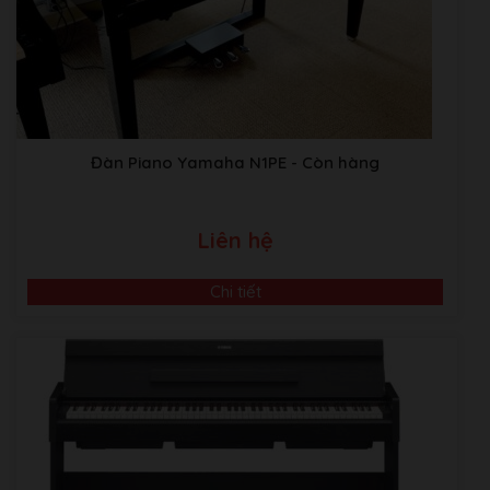
Đàn Piano Yamaha N1PE
- Còn hàng
Liên hệ
Chi tiết
Video Giới Thiệu Về Âm Nhạc Bình Minh
ABM music Building:Thôn TRẠI GẦN , xã SƠN ĐỒNG,
Huyện Hoài Đức, Hà Nội.
Kho Piano tại Japan:
Sakaebashi, Sakai-Shi, Osaka, Nhật