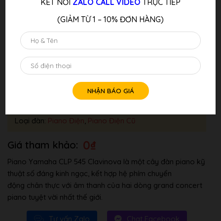
KẾT NỐI
ZALO CALL VIDEO
TRỰC TIẾP
(GIẢM TỪ 1 – 10% ĐƠN HÀNG)
Đàn Piano Điện YAMAHA CLP-545 WA
Tình trang: Liên Hệ
Loại đàn:
Piano Điện
,
Piano Điện Cũ
0
₫
Piano Yamaha CLP 545 Clavinova là một cây đàn piano kỹ
thuật số đáng kinh ngạc, kết hợp hệ phím chuyển
động chân thực với âm thanh của hai dòng grand concert
piano tuyệt vời nhất thế giới.
Tư vấn Zalo
Chat Facebook