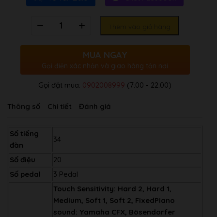
Số
Thêm vào giỏ hàng
lượng
MUA NGAY
Gọi điện xác nhận và giao hàng tận nơi
Gọi đặt mua:
0902008999
(7:00 - 22:00)
Thông số
Chi tiết
Đánh giá
Số tiếng
34
đàn
Số điệu
20
Số pedal
3 Pedal
Touch Sensitivity: Hard 2, Hard 1,
Medium, Soft 1, Soft 2, Fixed
Piano
sound: Yamaha CFX, Bösendorfer