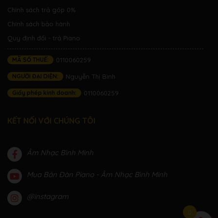
Chính sách trả góp 0%
Chính sách bảo hành
Quy định đổi - trả Piano
MÃ SỐ THUẾ:
0110060259
NGƯỜI ĐẠI DIỆN:
Nguyễn Thị Bình
Giấy phép kinh doanh:
0110060259
KẾT NỐI VỚI CHÚNG TÔI
Âm Nhạc Bình Minh
Mua Bán Đàn Piano - Âm Nhạc Bình Minh
@instagram
0