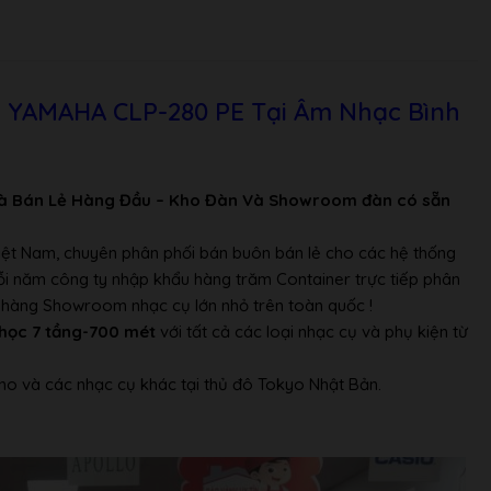
, headphone
n YAMAHA CLP-280 PE Tại Âm Nhạc Bình
aha CFX và Bösendorfer Imperial grand pianos, bộ tối ưu hóa
ểm soát âm thông minh (IAC)
à Bán Lẻ Hàng Đầu – Kho Đàn Và Showroom đàn có sẵn
Việt Nam, chuyên phân phối bán buôn bán lẻ cho các hệ thống
Mỗi năm công ty nhập khẩu hàng trăm Container trực tiếp phân
ửa hàng Showroom nhạc cụ lớn nhỏ trên toàn quốc !
học 7 tầng-700 mét
với tất cả các loại nhạc cụ và phụ kiện từ
Effect, Dual, Split
no và các nhạc cụ khác tại thủ đô Tokyo Nhật Bản.