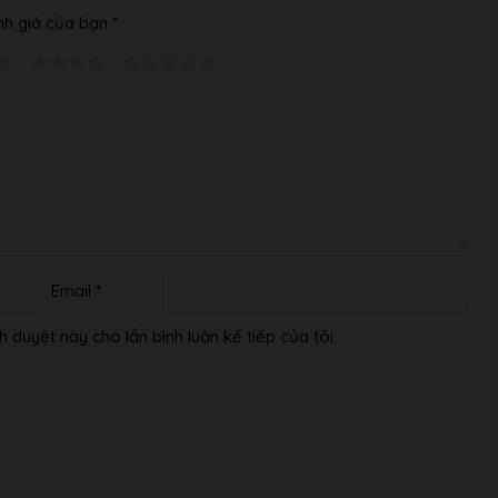
h giá của bạn
*
Email
*
h duyệt này cho lần bình luận kế tiếp của tôi.