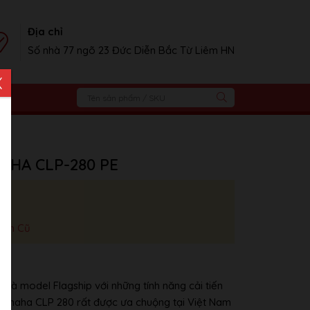
Địa chỉ
Số nhà 77 ngõ 23 Đức Diễn Bắc Từ Liêm HN
X
MAHA CLP-280 PE
iện Cũ
là model Flagship với những tính năng cải tiến
Yamaha CLP 280 rất được ưa chuộng tại Việt Nam