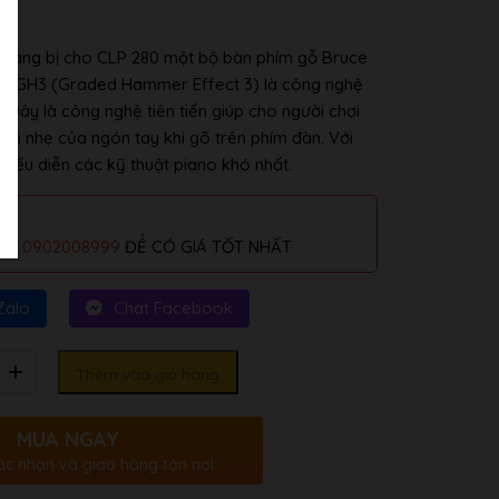
trang bị cho CLP 280 một bộ bàn phím gỗ Bruce
ím GH3 (Graded Hammer Effect 3) là công nghệ
 Đây là công nghệ tiên tiến giúp cho người chơi
nh nhẹ của ngón tay khi gõ trên phím đàn. Với
iểu diễn các kỹ thuật piano khó nhất.
alo
0902008999
ĐỂ CÓ GIÁ TỐT NHẤT
Zalo
Chat Facebook
Thêm vào giỏ hàng
MUA NGAY
ác nhận và giao hàng tận nơi