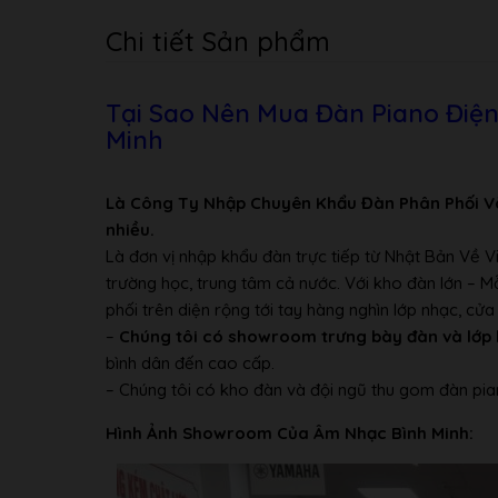
Có 1 ( 2/4) → (6/4)
nhịp
Chi tiết Sản phẩm
Tính
năng
Âm lượng lớn, đa âm ( polyphony), MIDI
Tại Sao Nên Mua Đàn Piano Điệ
khác
Minh
Áp dụng tiếng piano mẫu từ dòng Yam
Âm thanh
âm thanh, bộ kiểm soát âm thanh, bộ ki
Số điệu
Là Công Ty Nhập Chuyên Khẩu Đàn Phân Phối V
12
trống
nhiều.
Là đơn vị nhập khẩu đàn trực tiếp từ Nhật Bản Về 
Số bài
64
trường học, trung tâm cả nước. Với kho đàn lớn – 
nhạc
phối trên diện rộng tới tay hàng nghìn lớp nhạc, c
Chức
–
Chúng tôi có showroom trưng bày đàn và lớp 
năng
Recorder, Metronome, Brilliance, Reverb, 
bình dân đến cao cấp.
khác
– Chúng tôi có kho đàn và đội ngũ thu gom đàn pia
Dịch
25 bước (-12 nửa âm đến +12 nửa âm)
Hình Ảnh Showroom Của Âm Nhạc Bình Minh:
phím
Số tiếng
530 ( có trống)
đàn