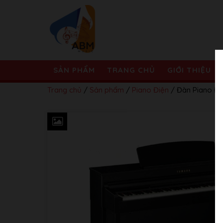
SẢN PHẨM
TRANG CHỦ
GIỚI THIỆU
Trang chủ
/
Sản phẩm
/
Piano Điện
/ Đàn Piano Đ