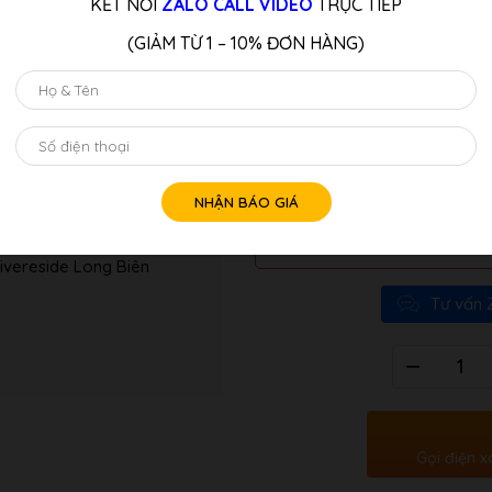
KẾT NỐI
ZALO CALL VIDEO
TRỰC TIẾP
hiện nay.
(GIẢM TỪ 1 – 10% ĐƠN HÀNG)
Ở model Flagship này, Yamaha 
cao cấp với công nghệ bàn ph
bàn phím cảm ứng lực ngón tay.
dễ dàng điểu khiển được lực mạ
công nghệ này bạn sẽ dễ dàng b
LƯU Ý:
Quý Khách Liên Hệ: Hotline/z
ivereside Long Biên
Tư vấn 
Số
lượng
Gọi điện x