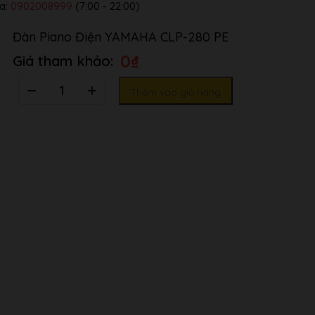
a:
0902008999
(7:00 - 22:00)
Đàn Piano Điện YAMAHA CLP-280 PE
0
₫
Số
Thêm vào giỏ hàng
lượng