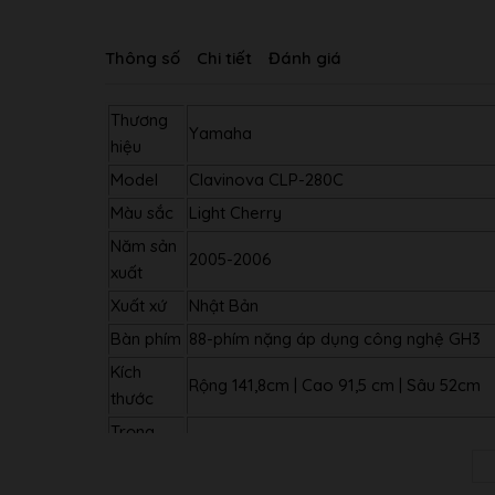
Thông số
Chi tiết
Đánh giá
Thương
Yamaha
hiệu
Model
Clavinova CLP-280C
Màu sắc
Light Cherry
Năm sản
2005-2006
xuất
Xuất xứ
Nhật Bản
Bàn phím
88-phím nặng áp dụng công nghệ GH3
Kích
Rộng 141,8cm | Cao 91,5 cm | Sâu 52cm
thước
Trọng
91kg
lượng
Chạy