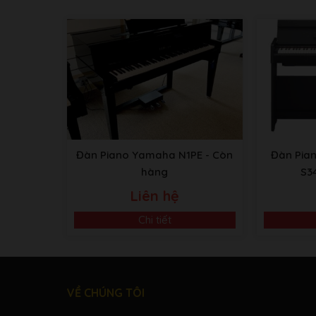
Đàn Piano Yamaha N1PE
- Còn
Đàn Pia
hàng
S3
Liên hệ
Chi tiết
VỀ CHÚNG TÔI