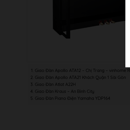
Giao Đàn Apollo ATA12 – Chị Trang – vinhome R
Giao Đàn Apollo ATA21 Khách Quận 1 Sài Gòn
Giao Đàn Atlat A22H
Giao Đàn Kraus – An Bình City
Giao Đàn Piano Điện Yamaha YDP164