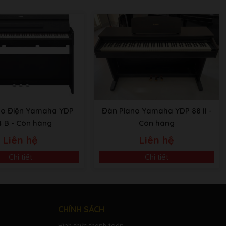
no Điện Yamaha YDP
Đàn Piano Yamaha YDP 88 II
-
4 B
- Còn hàng
Còn hàng
Liên hệ
Liên hệ
Chi tiết
Chi tiết
CHÍNH SÁCH
Hình thức thanh toán