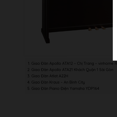
Giao Đàn Apollo ATA12 – Chị Trang – vinhome R
Giao Đàn Apollo ATA21 Khách Quận 1 Sài Gòn
Giao Đàn Atlat A22H
Giao Đàn Kraus – An Bình City
Giao Đàn Piano Điện Yamaha YDP164