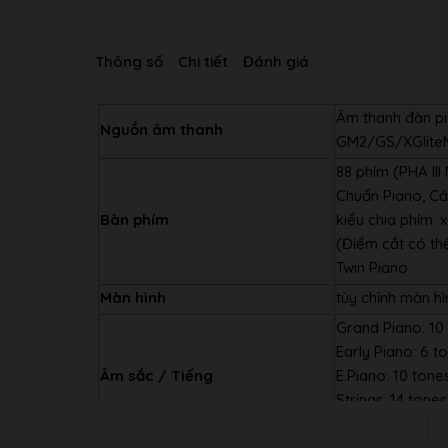
Thông số
Chi tiết
Đánh giá
Âm thanh đàn pi
Nguồn âm thanh
GM2/GS/XGliteMa
88 phím (PHA II
Chuẩn Piano, Cả
Bàn phím
kiểu chia phím: 
(Điểm cắt có thể
Twin Piano
Màn hình
tùy chỉnh màn h
Grand Piano: 10
Early Piano: 6 t
Âm sắc / Tiếng
E.Piano: 10 tone
Strings: 14 tones
Other: 307 tones