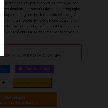
ng qua sự kết hợp phức tạp và hài hòa giữa các
ian âm thanh trung thực này thông qua công nghệ
kết hợp hệ thống âm thanh đa chiều có trong V-
g cơ âm thanh SuperNATURAL Piano của chúng
ại sự kỳ diệu của nó thông qua một hệ thống loa
úng vị trí để chiếu từng phần tử âm thanh vào vị
alo
0902008999
ĐỂ CÓ GIÁ TỐT NHẤT
Zalo
Chat Facebook
Thêm vào giỏ hàng
MUA NGAY
ác nhận và giao hàng tận nơi