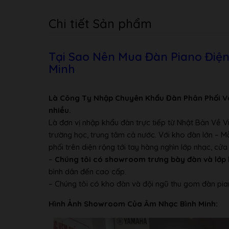
Điệu nhạc
Recorder sectio
Chi tiết Sản phẩm
Bài nhạc mẫu
Internal Memory
Ambience (Off, 1
Tại Sao Nên Mua Đàn Piano Điệ
Brilliance (Off,
Minh
Soundboard Beha
Cabinet Resonanc
Hiệu ứng / Effects
Damper Resonanc
Là Công Ty Nhập Chuyên Khẩu Đàn Phân Phối V
String Resonance
nhiều.
Key Off Resonan
Là đơn vị nhập khẩu đàn trực tiếp từ Nhật Bản Về 
Only for Organ 
trường học, trung tâm cả nước. Với kho đàn lớn – 
Rotary Speaker 
phối trên diện rộng tới tay hàng nghìn lớp nhạc, c
Transpose Key T
–
Chúng tôi có showroom trưng bày đàn và lớp 
Chức năng khác
Playback Transp
bình dân đến cao cấp.
– Chúng tôi có kho đàn và đội ngũ thu gom đàn pia
USB MEMORY po
MIDI connectors 
Hình Ảnh Showroom Của Âm Nhạc Bình Minh:
Phones jack (Ste
phone type