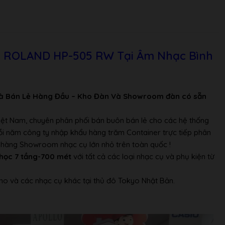
n: 1 song
: Max. 99 songs
0 levels)
n ROLAND HP-505 RW Tại Âm Nhạc Bình
 -10 — 0 — +10)Only for Piano Tones:
vior (Off, 10 levels)
e (Off, 10 levels)
e (Off, 10 levels)
à Bán Lẻ Hàng Đầu – Kho Đàn Và Showroom đàn có sẵn
 (Off, 10 levels)
ce (Off, 10 levels)
Việt Nam, chuyên phân phối bán buôn bán lẻ cho các hệ thống
Tones:
Mỗi năm công ty nhập khẩu hàng trăm Container trực tiếp phân
Effect (Slow/Fast)
ửa hàng Showroom nhạc cụ lớn nhỏ trên toàn quốc !
ranspose: -6 to +5 (in semitones)
học 7 tầng-700 mét
với tất cả các loại nhạc cụ và phụ kiện từ
ose: -6 to +5 (in semitones)
no và các nhạc cụ khác tại thủ đô Tokyo Nhật Bản.
rt
(In, Out)
reo, with Twin Piano Individual Mode) x 2: Stereo 1/4-inch