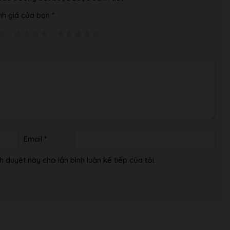
h giá của bạn
*
Email
*
h duyệt này cho lần bình luận kế tiếp của tôi.