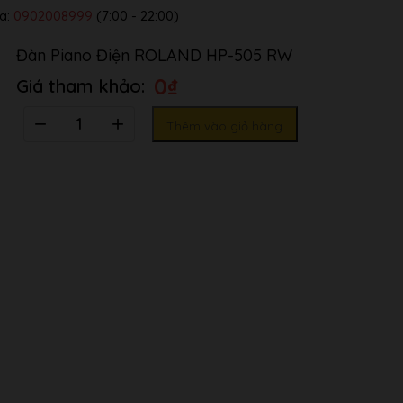
a:
0902008999
(7:00 - 22:00)
Đàn Piano Điện ROLAND HP-505 RW
0
₫
Số
Thêm vào giỏ hàng
lượng