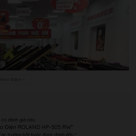
r
Mono, R): RCA phono type
/Mono, R): 1/4-inch phone type
port
36 W)
tiêu thụ trung bình trong khi đàn piano được chơi với khối lượng
m
tiêu thụ ngay lập tức sau khi mở điện; không có gì đang được
ông suất định mức
Xem thêm
kg
 có đánh giá nào.
iano Điện ROLAND HP-505 RW”
Các trường bắt buộc được đánh dấu
*