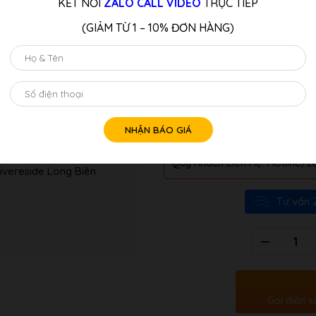
KẾT NỐI
ZALO CALL VIDEO
TRỰC TIẾP
piano – được hiện thực hóa thô
yếu tố. HP-505 tạo ra không g
(GIẢM TỪ 1 – 10% ĐƠN HÀNG)
Acoustic Projection sáng tạo, 
Piano Grand hàng đầu với độn
tôi. Acoustic Projection mang l
đa kênh, với mỗi loa được đặt đ
trí tự nhiên của nó.
LƯU Ý:
Quý Khách Liên Hệ: Hotline/z
ivereside Long Biên
Tư vấn 
Số
lượng
Gọi điện x