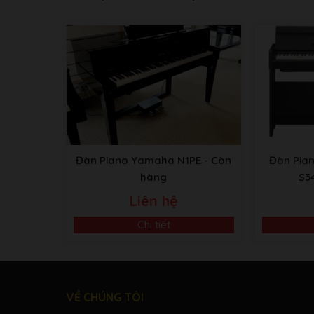
Đàn Piano Yamaha N1PE
- Còn
Đàn Pia
hàng
S3
Liên hệ
Chi tiết
VỀ CHÚNG TÔI