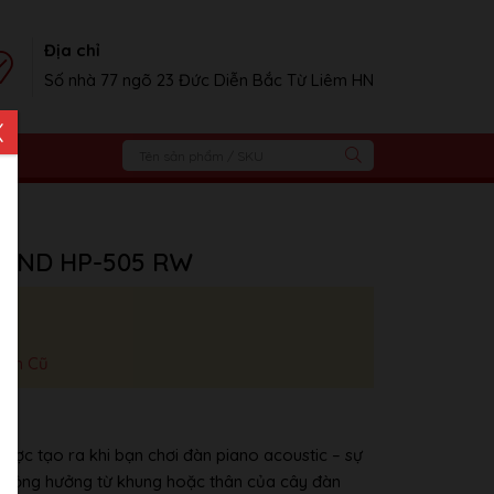
Địa chỉ
Số nhà 77 ngõ 23 Đức Diễn Bắc Từ Liêm HN
X
LAND HP-505 RW
iện Cũ
ợc tạo ra khi bạn chơi đàn piano acoustic – sự
 cộng hưởng từ khung hoặc thân của cây đàn