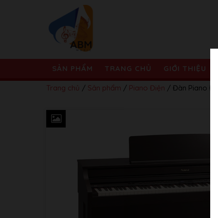
SẢN PHẨM
TRANG CHỦ
GIỚI THIỆU
Trang chủ
/
Sản phẩm
/
Piano Điện
/ Đàn Piano Đ