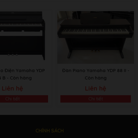
no Điện Yamaha YDP
Đàn Piano Yamaha YDP 88 II
-
4 B
- Còn hàng
Còn hàng
Liên hệ
Liên hệ
Chi tiết
Chi tiết
CHÍNH SÁCH