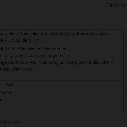
Gọi đặt mu
ano Piano siêu nhiên SoundSound phát theo các chuẩn
x. Đa 128 tiếng nói
I Ngà Feel Bàn phím với Escapement)
m ứng chính: 5 cấp, cảm ứng cố định
xuyên suốt hoặt Kép (cân bằng âm lượng có thể điều chỉnh)
 điều chỉnh) chia
ình LCD
 tones
ones
s
 (including 8 drum sets, 1 SFX set)
Xem thêm