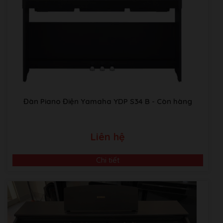
Huyện Hoài Đức, Hà Nội.
Kho Piano tại Japan:
Sakaebashi, Sakai-Shi, Osaka, Nhật
Bản
Đàn Piano Điện Yamaha YDP S34 B
- Còn hàng
Liên hệ
Chi tiết