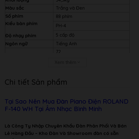
Màu sắc
Trắng và Đen
Số phím
88 phím
Kiểu bàn phím
PH-4
5 cấp độ
Độ nhạy phím
Ngôn ngữ
Tiếng Anh
72
128
Xem thêm
– Ambience (off, 10 levels)
– Brilliance (21 levels)
Điệu
(Rhythm)
Chi tiết Sản phẩm
Tiếng
(Voice)
Only for Piano Tones
Hiệu ứng
(effect)
– Damper Resonance (Always On)
Tại Sao Nên Mua Đàn Piano Điện ROLAND
F-140 WH Tại Âm Nhạc Bình Minh
– String Resonance (Always On)
– Key Off Resonance (Always On)
Là Công Ty Nhập Chuyên Khẩu Đàn Phân Phối Và Bán
Bài hát
Lẻ Hàng Đầu – Kho Đàn Và Showroom đàn có sẵn