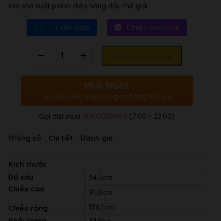
nhà sản xuất piano điện hàng đầu thế giới.
Tư vấn Zalo
Chat Facebook
Số
Thêm vào giỏ hàng
lượng
MUA NGAY
Gọi điện xác nhận và giao hàng tận nơi
Gọi đặt mua:
0902008999
(7:00 - 22:00)
Thông số
Chi tiết
Đánh giá
Kích thước
Độ sâu
34,5cm
Chiều cao
91,0cm
136,1cm
Chiều rộng
Khối lượng
34,5kg