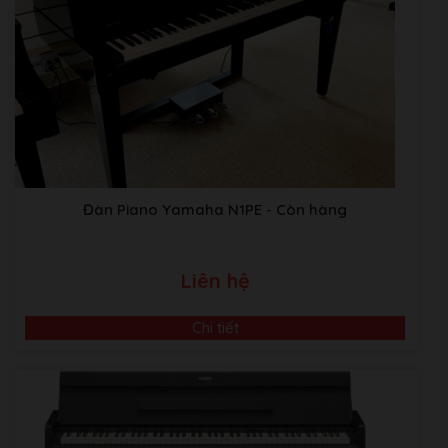
Đàn Piano Yamaha N1PE
- Còn hàng
Liên hệ
Chi tiết
Video Giới Thiệu Về Âm Nhạc Bình Minh
ABM music Building:Thôn TRẠI GẦN , xã SƠN ĐỒNG,