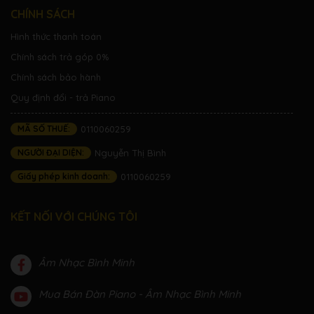
CHÍNH SÁCH
Hình thức thanh toán
Chính sách trả góp 0%
Chính sách bảo hành
Quy định đổi - trả Piano
MÃ SỐ THUẾ:
0110060259
NGƯỜI ĐẠI DIỆN:
Nguyễn Thị Bình
Giấy phép kinh doanh:
0110060259
KẾT NỐI VỚI CHÚNG TÔI
Âm Nhạc Bình Minh
Mua Bán Đàn Piano - Âm Nhạc Bình Minh