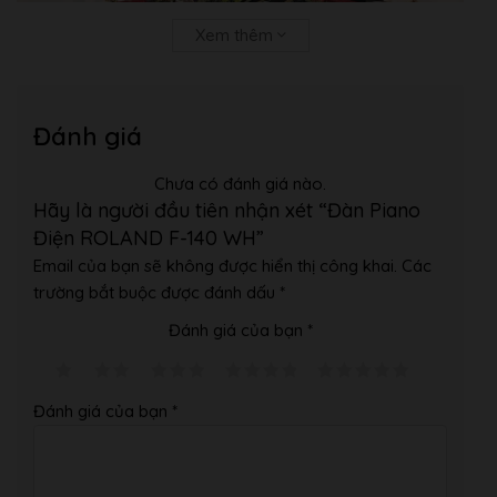
Công suất và Loa
Xem thêm
Công suất
12Wx2
Loa
12cmx2
Đánh giá
Chưa có đánh giá nào.
Hãy là người đầu tiên nhận xét “Đàn Piano
Điện ROLAND F-140 WH”
Email của bạn sẽ không được hiển thị công khai.
Các
trường bắt buộc được đánh dấu
*
Đánh giá của bạn
*
Đánh giá của bạn
*