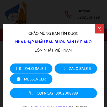
Hotline
0902.008.999
X
CHÀO MỪNG BẠN TÌM ĐƯỢC
NHÀ NHẬP KHẨU BÁN BUÔN BÁN LẺ PIANO
Trang chủ
/
Sản phẩm
/
Piano Điện
/ Đàn Piano Điện
LỚN NHẤT VIỆT NAM!
ROLAND F-140 WH
ZALO SALE 1
ZALO SALE 3
MESSENGER
GỌI NGAY: 0902008999