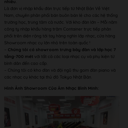
Mặc định
(Demo)
Có
nhiều.
Thu sẵn
(Record)
Có
Là đơn vị nhập khẩu đàn trực tiếp từ Nhật Bản Về Việt
Nam, chuyên phân phối bán buôn bán lẻ cho các hệ thống
Chức năng
trường học, trung tâm cả nước. Với kho đàn lớn – Mỗi năm
Có -6 +5 (in semitones)
Metronome
công ty nhập khẩu hàng trăm Container trực tiếp phân
Transpose
Có
phối trên diện rộng tới tay hàng nghìn lớp nhạc, cửa hàng
Các chức năng khác
Showroom nhạc cụ lớn nhỏ trên toàn quốc !
Kết nối
–
Chúng tôi có showroom trưng bày đàn và lớp học 7
Nguồn
tầng-700 mét
với tất cả các loại nhạc cụ và phụ kiện từ
Tai nghe
bình dân đến cao cấp.
Có
– Chúng tôi có kho đàn và đội ngũ thu gom đàn piano và
Pedal
3
các nhạc cụ khác tại thủ đô Tokyo Nhật Bản.
Pedal mở rộng
Có
Hình Ảnh Showroom Của Âm Nhạc Bình Minh:
MIDI
Có (Conforms to GM2, GS, XGlite)
AUX ra
Có
Có
USB vào
Có
Bluetooth