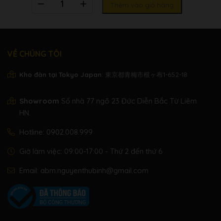
Thêm vào giỏ hàng
lượng
VỀ CHÚNG TÔI
Kho đàn tại Tokyo Japan
: 東京都青梅市根ヶ布1-652-18
Showroom
Số nhà 77 ngõ 23 Đức Diễn Bắc Từ Liêm
HN.
Hotline:
0902.008.999
Giờ làm việc: 09:00-17:00 - Thứ 2 đến thứ 6
Email:
abm.nguyenthubinh@gmail.com