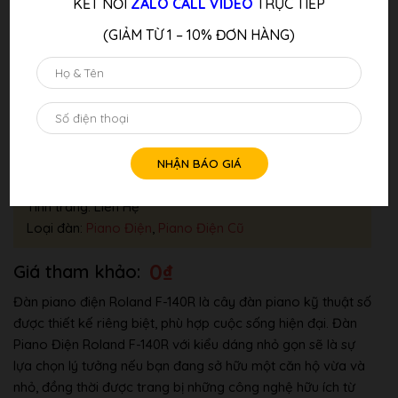
KẾT NỐI
ZALO CALL VIDEO
TRỰC TIẾP
(GIẢM TỪ 1 – 10% ĐƠN HÀNG)
Đàn Piano Điện ROLAND F-140 WH
Thương hiệu:
Roland
Tình trang: Liên Hệ
Loại đàn:
Piano Điện
,
Piano Điện Cũ
0
₫
Đàn piano điện Roland F-140R là cây đàn piano kỹ thuật số
được thiết kế riêng biệt, phù hợp cuộc sống hiện đại. Đàn
Piano Điện Roland F-140R với kiểu dáng nhỏ gọn sẽ là sự
lựa chọn lý tưởng nếu bạn đang sở hữu một căn hộ vừa và
nhỏ, đồng thời được trang bị những công nghệ hữu ích từ