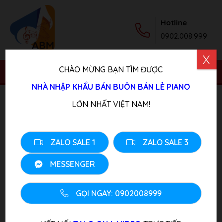
Hotline
0902.008.999
X
CHÀO MỪNG BẠN TÌM ĐƯỢC
NHÀ NHẬP KHẨU BÁN BUÔN BÁN LẺ PIANO
Trang chủ
/
Sản phẩm
/
Piano Điện
/ Đàn Piano điện
LỚN NHẤT VIỆT NAM!
Roland F-100 Digital
ZALO SALE 1
ZALO SALE 3
MESSENGER
GỌI NGAY: 0902008999