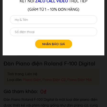
KẾT NỐI
ZALO CALL VIDEO
TRỰC TIẾP
(GIẢM TỪ 1 – 10% ĐƠN HÀNG)
Đàn Piano điện Roland F-100 Digital
Tình trang: Liên Hệ
Loại đàn:
Piano Điện
,
Piano Điện Cũ
,
Piano Điện Mới
0
₫
Đàn Piano Roland F-100 Digital là một loại đàn piano điện
được thiết kế với phím nặng giống như đàn piano cơ, cung