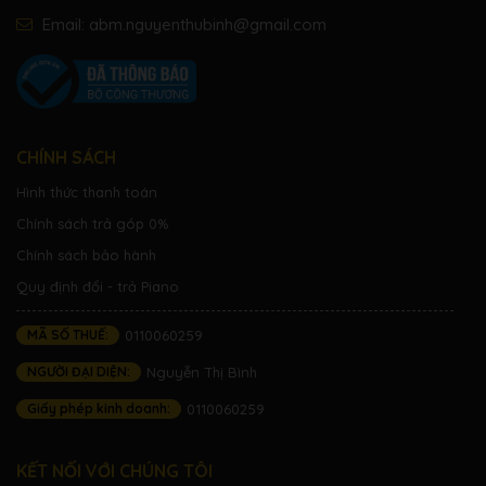
Email:
abm.nguyenthubinh@gmail.com
CHÍNH SÁCH
Hình thức thanh toán
Chính sách trả góp 0%
Chính sách bảo hành
Quy định đổi - trả Piano
MÃ SỐ THUẾ:
0110060259
NGƯỜI ĐẠI DIỆN:
Nguyễn Thị Bình
Giấy phép kinh doanh:
0110060259
KẾT NỐI VỚI CHÚNG TÔI