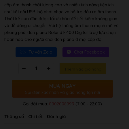
cấp âm thanh chất lượng cao và nhiều tính năng tiện ích
như kết nối USB, bộ phát nhạc và hỗ trợ đầu ra âm thanh.
Thiết kế của đàn được tối ưu hóa để tiết kiệm không gian
và dễ dàng di chuyển. Với hệ thống âm thanh mạnh mẽ và
phong phú, đàn piano Roland F-100 Digital là sự lựa chọn
hoàn hảo cho người chơi đàn piano ở mọi cấp độ.
Tư vấn Zalo
Chat Facebook
Số
Thêm vào giỏ hàng
lượng
MUA NGAY
Gọi điện xác nhận và giao hàng tận nơi
Gọi đặt mua:
0902008999
(7:00 - 22:00)
Thông số
Chi tiết
Đánh giá