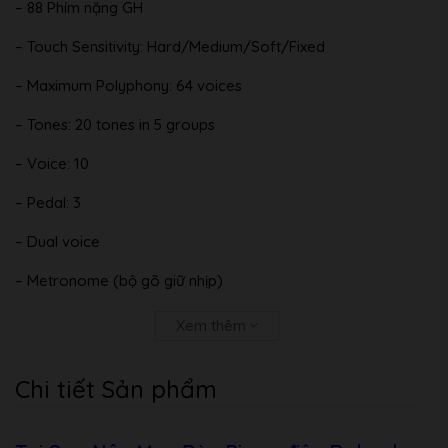
– 88 Phím nặng GH
– Touch Sensitivity: Hard/Medium/Soft/Fixed
– Maximum Polyphony: 64 voices
– Tones: 20 tones in 5 groups
– Voice: 10
– Pedal: 3
– Dual voice
– Metronome (bộ gõ giữ nhịp)
– Transpose (lên xuống tone): -6 to +5
Xem thêm
– Reverb: 5
Chi tiết Sản phẩm
– Rec/Play (Thu âm và phát lại bài vừa đánh)
– Tuning