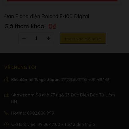
Đàn Piano điện Roland F-100 Digital
0
₫
Số
Thêm vào giỏ hàng
lượng
VỀ CHÚNG TÔI
Kho đàn tại Tokyo Japan
: 東京都青梅市根ヶ布1-652-18
Showroom
Số nhà 77 ngõ 23 Đức Diễn Bắc Từ Liêm
HN.
Hotline:
0902.008.999
Giờ làm việc: 09:00-17:00 - Thứ 2 đến thứ 6