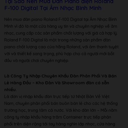
Tại Sao Nên Mua Đàn Piano điện Roland
F-100 Digital Tại Âm Nhạc Bình Minh
– Recording
– Cổng Midi In/Out
Nên mua đàn piano Roland F-100 Digital tại Âm Nhạc Bình
Minh vì đó là một cửa hàng uy tín và chuyên nghiệp về âm
– Xuất xứ: Nhật Bản
nhạc, cung cấp các sản phẩm chất lượng với giá cả hợp lý.
Roland F-100 Digital là một trong những sản phẩm đàn
piano chất lượng cao của hãng Roland, với âm thanh tuyệt
vời và thiết kế sang trọng, phù hợp cho cả người mới bắt
đầu và người chơi chuyên nghiệp.
Là Công Ty Nhập Chuyên Khẩu Đàn Phân Phối Và Bán
Lẻ Hàng Đầu – Kho Đàn Và Showroom đàn có sẵn
nhiều.
Là đơn vị nhập khẩu đàn trực tiếp từ Nhật Bản Về Việt
Nam, chuyên phân phối bán buôn bán lẻ cho các hệ thống
trường học, trung tâm cả nước. Với kho đàn lớn – Mỗi năm
công ty nhập khẩu hàng trăm Container trực tiếp phân
phối trên diện rộng tới tay hàng nghìn lớp nhạc, cửa hàng