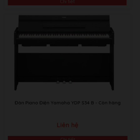
Chi tiết
Video Giới Thiệu Về Âm Nhạc Bình Minh
ABM music Building:Thôn TRẠI GẦN , xã SƠN ĐỒNG,
Huyện Hoài Đức, Hà Nội.
Đàn Piano Điện Yamaha YDP S34 B
- Còn hàng
Kho Piano tại Japan:
Sakaebashi, Sakai-Shi, Osaka, Nhật
Bản
Liên hệ
Chi tiết