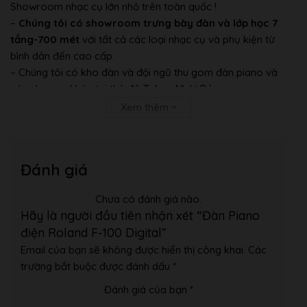
Showroom nhạc cụ lớn nhỏ trên toàn quốc !
–
Chúng tôi có showroom trưng bày đàn và lớp học 7
tầng-700 mét
với tất cả các loại nhạc cụ và phụ kiện từ
bình dân đến cao cấp.
– Chúng tôi có kho đàn và đội ngũ thu gom đàn piano và
các nhạc cụ khác tại thủ đô Tokyo Nhật Bản.
Xem thêm
Hình Ảnh Showroom Của Âm Nhạc Bình Minh:
Đánh giá
Chưa có đánh giá nào.
Hãy là người đầu tiên nhận xét “Đàn Piano
điện Roland F-100 Digital”
Email của bạn sẽ không được hiển thị công khai.
Các
trường bắt buộc được đánh dấu
*
Đánh giá của bạn
*