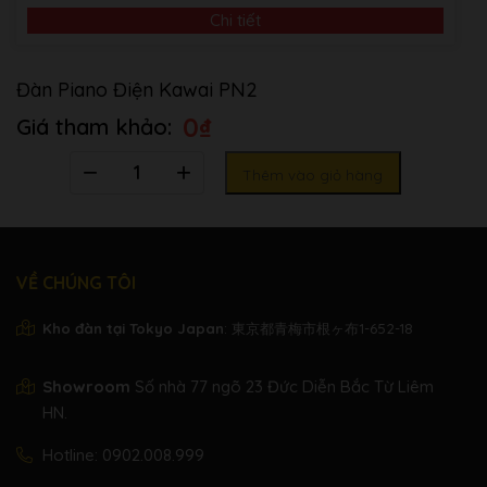
Kawai
xuất
Chi tiết
Model
PN 2
Số tiếng
Đàn Piano Điện Kawai PN2
14
đàn
0
₫
Số pedal
3 Pedal
Số
Concert Magic,
Thêm vào giỏ hàng
lượng
Demo,
Ch
ức
Chorus,Reverb,
năng khác
Recoder, Touch,
Metrnome,
VỀ CHÚNG TÔI
Transpose…
Số phím
Kho đàn tại Tokyo Japan
: 東京都青梅市根ヶ布1-652-18
88 phím
đàn
Keyboard
Phím nặng
Showroom
Số nhà 77 ngõ 23 Đức Diễn Bắc Từ Liêm
HN.
Kích
1400 (W) x 440 (D)
thước
x 820 (H) mm
Hotline:
0902.008.999
Trọng
45 kg