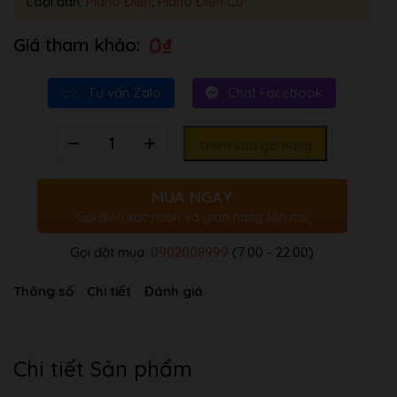
Loại đàn:
Piano Điện
,
Piano Điện Cũ
0
₫
Tư vấn Zalo
Chat Facebook
Số
Thêm vào giỏ hàng
lượng
MUA NGAY
Gọi điện xác nhận và giao hàng tận nơi
Gọi đặt mua:
0902008999
(7:00 - 22:00)
Thông số
Chi tiết
Đánh giá
Chi tiết Sản phẩm