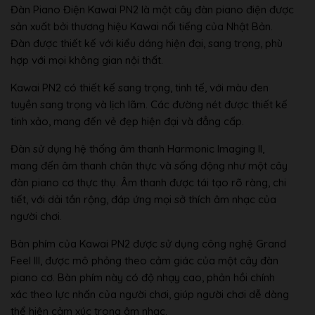
Đàn Piano Điện Kawai PN2 là một cây đàn piano điện được
sản xuất bởi thương hiệu Kawai nổi tiếng của Nhật Bản.
Đàn được thiết kế với kiểu dáng hiện đại, sang trọng, phù
hợp với mọi không gian nội thất.
Kawai PN2 có thiết kế sang trọng, tinh tế, với màu đen
tuyền sang trọng và lịch lãm. Các đường nét được thiết kế
tinh xảo, mang đến vẻ đẹp hiện đại và đẳng cấp.
Đàn sử dụng hệ thống âm thanh Harmonic Imaging II,
mang đến âm thanh chân thực và sống động như một cây
đàn piano cơ thực thụ. Âm thanh được tái tạo rõ ràng, chi
tiết, với dải tần rộng, đáp ứng mọi sở thích âm nhạc của
người chơi.
Bàn phím của Kawai PN2 được sử dụng công nghệ Grand
Feel III, được mô phỏng theo cảm giác của một cây đàn
piano cơ. Bàn phím này có độ nhạy cao, phản hồi chính
xác theo lực nhấn của người chơi, giúp người chơi dễ dàng
thể hiện cảm xúc trong âm nhạc.