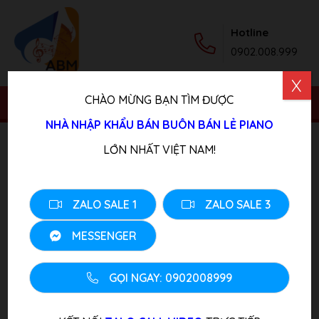
Hotline
0902.008.999
X
CHÀO MỪNG BẠN TÌM ĐƯỢC
NHÀ NHẬP KHẨU BÁN BUÔN BÁN LẺ PIANO
Trang chủ
/
Sản phẩm
/
Piano Điện
/ Đàn Piano Điện
LỚN NHẤT VIỆT NAM!
Kawai PN2
ZALO SALE 1
ZALO SALE 3
MESSENGER
GỌI NGAY: 0902008999