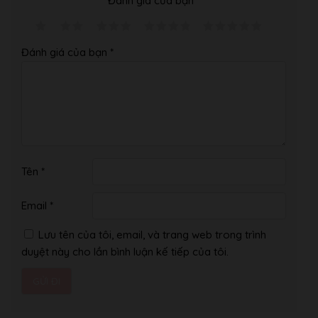
Đánh giá của bạn
*
–
Chúng tôi có showroom trưng bày đàn và lớp học 7
tầng-700 mét
với tất cả các loại nhạc cụ và phụ kiện từ
bình dân đến cao cấp.
Đánh giá của bạn
*
– Chúng tôi có kho đàn và đội ngũ thu gom đàn piano và
các nhạc cụ khác tại thủ đô Tokyo Nhật Bản.
Hình Ảnh Showroom Của Âm Nhạc Bình Minh:
Tên
*
Email
*
Lưu tên của tôi, email, và trang web trong trình
duyệt này cho lần bình luận kế tiếp của tôi.