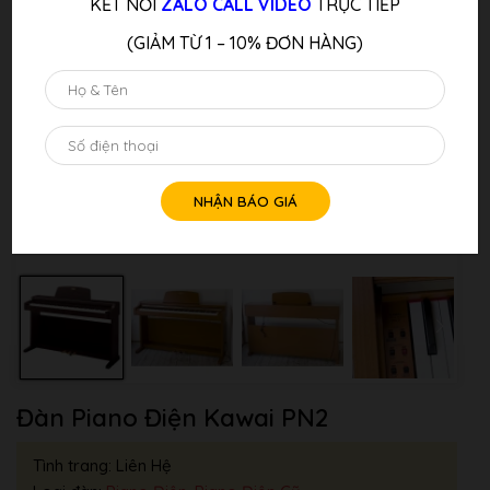
KẾT NỐI
ZALO CALL VIDEO
TRỰC TIẾP
(GIẢM TỪ 1 – 10% ĐƠN HÀNG)
Đàn Piano Điện Kawai PN2
Tình trang: Liên Hệ