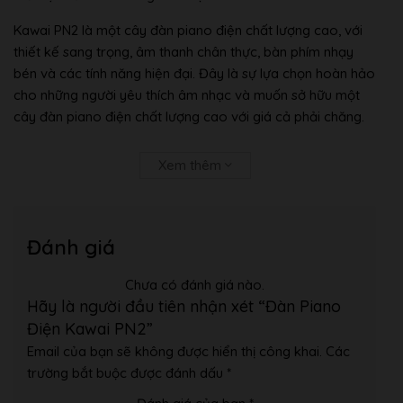
Kawai PN2 là một cây đàn piano điện chất lượng cao, với
thiết kế sang trọng, âm thanh chân thực, bàn phím nhạy
bén và các tính năng hiện đại. Đây là sự lựa chọn hoàn hảo
cho những người yêu thích âm nhạc và muốn sở hữu một
cây đàn piano điện chất lượng cao với giá cả phải chăng.
Tại Sao Nên Mua Đàn Piano Điện Kawai
Xem thêm
PN2 Tại Âm Nhạc Bình Minh
Là Công Ty Nhập Chuyên Khẩu Đàn Phân Phối Và Bán
Đánh giá
Lẻ Hàng Đầu – Kho Đàn Và Showroom đàn có sẵn
nhiều.
Chưa có đánh giá nào.
Là đơn vị nhập khẩu đàn trực tiếp từ Nhật Bản Về Việt
Hãy là người đầu tiên nhận xét “Đàn Piano
Nam, chuyên phân phối bán buôn bán lẻ cho các hệ thống
Điện Kawai PN2”
trường học, trung tâm cả nước. Với kho đàn lớn – Mỗi năm
Email của bạn sẽ không được hiển thị công khai.
Các
công ty nhập khẩu hàng trăm Container trực tiếp phân
trường bắt buộc được đánh dấu
*
phối trên diện rộng tới tay hàng nghìn lớp nhạc, cửa hàng
Showroom nhạc cụ lớn nhỏ trên toàn quốc !