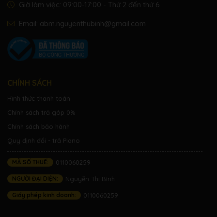
lượng
Giờ làm việc: 09:00-17:00 - Thứ 2 đến thứ 6
Email:
abm.nguyenthubinh@gmail.com
CHÍNH SÁCH
Hình thức thanh toán
Chính sách trả góp 0%
Chính sách bảo hành
Quy định đổi - trả Piano
MÃ SỐ THUẾ:
0110060259
NGƯỜI ĐẠI DIỆN:
Nguyễn Thị Bình
Giấy phép kinh doanh:
0110060259