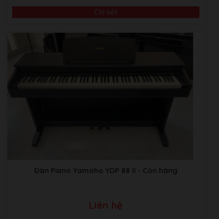
Chi tiết
Video Giới Thiệu Về Âm Nhạc Bình Minh
ABM music Building:Thôn TRẠI GẦN , xã SƠN ĐỒNG,
Huyện Hoài Đức, Hà Nội.
Kho Piano tại Japan:
Sakaebashi, Sakai-Shi, Osaka, Nhật
Đàn Piano Yamaha YDP 88 II
- Còn hàng
Bản
THÔNG SỐ KỸ THUẬT
Liên hệ
Hãng sản