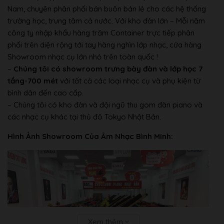
Nam, chuyên phân phối bán buôn bán lẻ cho các hệ thống
trường học, trung tâm cả nước. Với kho đàn lớn – Mỗi năm
công ty nhập khẩu hàng trăm Container trực tiếp phân
phối trên diện rộng tới tay hàng nghìn lớp nhạc, cửa hàng
Showroom nhạc cụ lớn nhỏ trên toàn quốc !
–
Chúng tôi có showroom trưng bày đàn và lớp học 7
tầng-700 mét
với tất cả các loại nhạc cụ và phụ kiện từ
bình dân đến cao cấp.
– Chúng tôi có kho đàn và đội ngũ thu gom đàn piano và
các nhạc cụ khác tại thủ đô Tokyo Nhật Bản.
Hình Ảnh Showroom Của Âm Nhạc Bình Minh:
Xem thêm