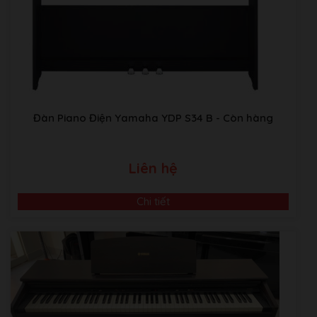
Kho Piano tại Japan:
Sakaebashi, Sakai-Shi, Osaka, Nhật
Bản
Đàn Piano Điện Yamaha YDP S34 B
- Còn hàng
Liên hệ
Chi tiết