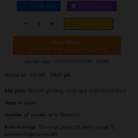
Tư vấn Zalo
Chat Facebook
Số
Thêm vào giỏ hàng
lượng
MUA NGAY
Gọi điện xác nhận và giao hàng tận nơi
Gọi đặt mua:
0902008999
(7:00 - 22:00)
Thông số
Chi tiết
Đánh giá
Bàn phím
: 88 phím gỗ nặng, công nghệ AWA Grand Pro II
Tone
: 16 tones
Number of voices
: up to 96 sound
Built-in songs
: 132 songs (piano 29, demo songs 15,
concert magic songs 88)