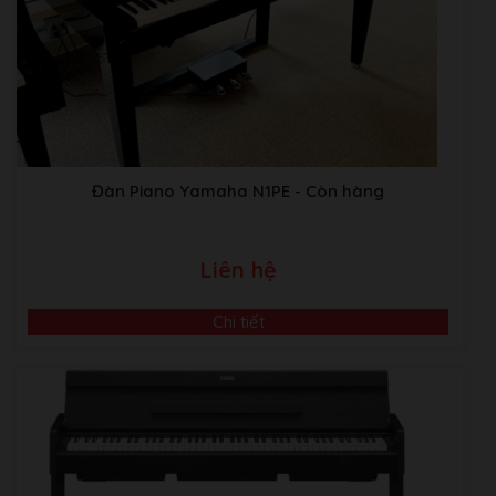
Đàn Piano Yamaha N1PE
- Còn hàng
Liên hệ
Chi tiết
Video Giới Thiệu Về Âm Nhạc Bình Minh
ABM music Building:Thôn TRẠI GẦN , xã SƠN ĐỒNG,
Huyện Hoài Đức, Hà Nội.