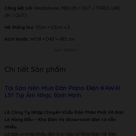
Cổng kết nối
: Headphone, MIDI (IN / OUT / THRU), LINE
(IN / OUT)
Hệ thống loa
: 13cm × 2,5cm × 2
Kích thước
: W138 × D42 × H83: cm
Xem thêm
Trọng lượng
: 64kg
Công suất loa
: 45W × 2
Chi tiết Sản phẩm
Thu âm
: Có
Tại Sao Nên Mua Đàn Piano Điện KAWAI
L51 Tại Âm Nhạc Bình Minh
Là Công Ty Nhập Chuyên Khẩu Đàn Phân Phối Và Bán
Lẻ Hàng Đầu – Kho Đàn Và Showroom đàn có sẵn
nhiều.
Là đơn vị nhập khẩu đàn trực tiếp từ Nhật Bản Về Việt