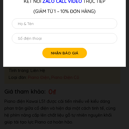
KẾT NỐI
ZALO CALL VIDEO
TRỰC TIẾP
(GIẢM TỪ 1 – 10% ĐƠN HÀNG)
Đàn Piano Điện KAWAI L51
Thương hiệu:
Kawai
Tình trang: Liên Hệ
Loại đàn:
Piano Điện
,
Piano Điện Cũ
0
₫
Piano điện Kawai L51 được cải tiến nhiều về kiểu dáng
phan trộn giữa cổ điện và hiện đại một cách tinh tế, cùng
hệ phím nâng cấp lên chất liệu gỗ tự nhiên nguyên khối
giúp tái tạo lực Piano cơ hoàn hảo.