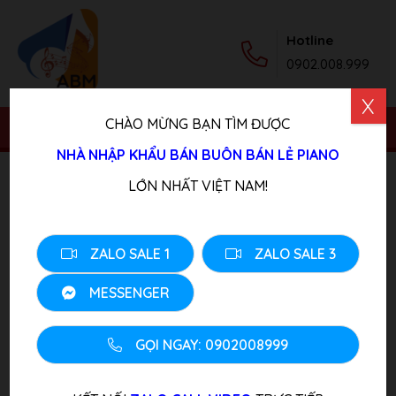
Hotline
0902.008.999
X
CHÀO MỪNG BẠN TÌM ĐƯỢC
NHÀ NHẬP KHẨU BÁN BUÔN BÁN LẺ PIANO
Trang chủ
/
Sản phẩm
/
Piano Điện
/ Đàn Piano Điện
LỚN NHẤT VIỆT NAM!
KAWAI L51
ZALO SALE 1
ZALO SALE 3
MESSENGER
GỌI NGAY: 0902008999