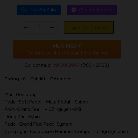
Tư vấn Zalo
Chat Facebook
Số
Thêm vào giỏ hàng
lượng
MUA NGAY
Gọi điện xác nhận và giao hàng tận nơi
Gọi đặt mua:
0902008999
(7:00 - 22:00)
Thông số
Chi tiết
Đánh giá
Màu:
Đen bóng
Pedal:
Soft Pedal – Mute Pedal – Suitan
Phím:
Grand Feel II – Gỗ nguyên khối
Dòng đàn:
Hybird
Pedal:
Grand Feel Pedal System
Công nghệ:
Responsize Hammer Compart tái tạo lực phím