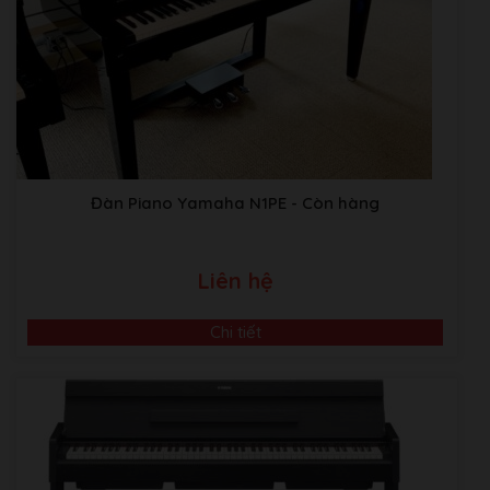
Đàn Piano Yamaha N1PE
- Còn hàng
Liên hệ
Chi tiết
Video Giới Thiệu Về Âm Nhạc Bình Minh
ABM music Building:Thôn TRẠI GẦN , xã SƠN ĐỒNG,
Huyện Hoài Đức, Hà Nội.