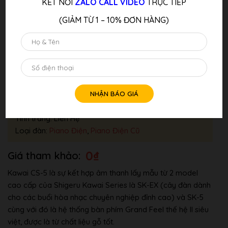
KẾT NỐI
ZALO CALL VIDEO
TRỰC TIẾP
(GIẢM TỪ 1 – 10% ĐƠN HÀNG)
Đàn Piano Điện KAWAI CS5
Thương hiệu:
Kawai
Tình trang: Liên Hệ
Loại đàn:
Piano Điện
,
Piano Điện Cũ
0
₫
Kawai CS-5 là sự kết hợp âm thanh lấy mẫu từ 2 model
cao cấp của Shigeru Kawai Series là SK-EX (cây đàn dành
cho các buổi hòa nhạc chuyên nghiệp đỉnh cao) và SK-5
cùng với đó là hệ thống bàn phím Grand Feel thế hệ II siêu
việt, được là từ chất liệu gỗ tốt.