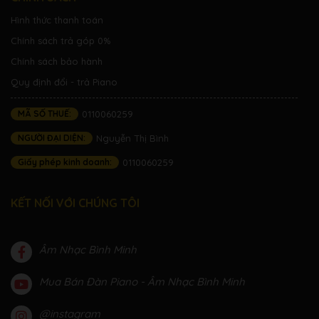
Hình thức thanh toán
Chính sách trả góp 0%
Chính sách bảo hành
Quy định đổi - trả Piano
MÃ SỐ THUẾ:
0110060259
NGƯỜI ĐẠI DIỆN:
Nguyễn Thị Bình
Giấy phép kinh doanh:
0110060259
KẾT NỐI VỚI CHÚNG TÔI
Âm Nhạc Bình Minh
Mua Bán Đàn Piano - Âm Nhạc Bình Minh
@instagram