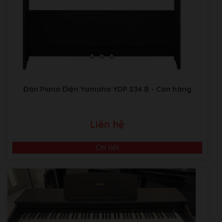
Kho Piano tại Japan:
Sakaebashi, Sakai-Shi, Osaka, Nhật
Bản
Đàn Piano Điện Yamaha YDP S34 B
- Còn hàng
Liên hệ
Chi tiết