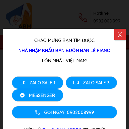
Hotline
0902.008.999
X
CHÀO MỪNG BẠN TÌM ĐƯỢC
NHÀ NHẬP KHẨU BÁN BUÔN BÁN LẺ PIANO
Trang chủ
/
Sản phẩm
/
Piano Điện
/ Đàn Piano Điện
LỚN NHẤT VIỆT NAM!
KAWAI CS5
ZALO SALE 1
ZALO SALE 3
MESSENGER
GỌI NGAY: 0902008999