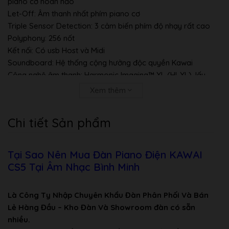
piano cơ hoàn hảo
Let-Off:
Âm thanh nhất phím piano cơ
Triple Sensor Detection:
3 cảm biến phím độ nhạy rất cao
Polyphony:
256 nốt
Kết nối:
Có usb Host và Midi
Soundboard:
Hệ thống cộng hưởng độc quyền Kawai
Công nghệ âm thanh:
Harmonic Imaging™ XL (HI-XL), lấy
mẫu 88 phím độ phân giải cao.
Xem thêm
Mẫu âm thanh:
SHIGERU KAWAI SK-EX, SK-5
Tối ưu với biểu diễn chuyên nghiệp.
Chi tiết Sản phẩm
Kawai CS5 với thiết kế dáng upright đen bóng sang trọng,
đẳng cấp. Hệ phím hybrid lai cơ, tích hợp soundboard và
bộ điều khiển thông minh.
Tại Sao Nên Mua Đàn Piano Điện KAWAI
CS5 Tại Âm Nhạc Bình Minh
Là Công Ty Nhập Chuyên Khẩu Đàn Phân Phối Và Bán
Lẻ Hàng Đầu – Kho Đàn Và Showroom đàn có sẵn
nhiều.