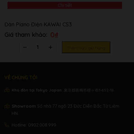
Chi tiết
Đàn Piano Điện KAWAI CS3
0
₫
Số
Thêm vào giỏ hàng
lượng
VỀ CHÚNG TÔI
Kho đàn tại Tokyo Japan
: 東京都青梅市根ヶ布1-652-18
Showroom
Số nhà 77 ngõ 23 Đức Diễn Bắc Từ Liêm
HN.
Hotline:
0902.008.999