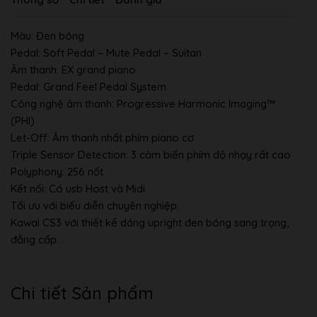
Màu:
Đen bóng
Pedal:
Soft Pedal – Mute Pedal – Suitan
Âm thanh:
EX grand piano
Pedal:
Grand Feel Pedal System
Công nghệ âm thanh:
Progressive Harmonic Imaging™
(PHI)
Let-Off:
Âm thanh nhất phím piano cơ
Triple Sensor Detection:
3 cảm biến phím độ nhạy rất cao
Polyphony:
256 nốt
Kết nối:
Có usb Host và Midi
Tối ưu với biểu diễn chuyên nghiệp.
Kawai CS3 với thiết kế dáng upright đen bóng sang trọng,
đẳng cấp.
Chi tiết Sản phẩm