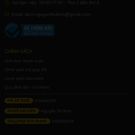
Giờ làm việc: 09:00-17:00 - Thứ 2 đến thứ 6
Email:
abm.nguyenthubinh@gmail.com
CHÍNH SÁCH
Hình thức thanh toán
Chính sách trả góp 0%
Chính sách bảo hành
Quy định đổi - trả Piano
MÃ SỐ THUẾ:
0110060259
NGƯỜI ĐẠI DIỆN:
Nguyễn Thị Bình
Giấy phép kinh doanh:
0110060259