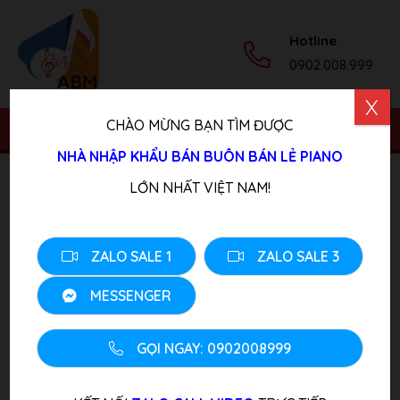
Hotline
0902.008.999
X
CHÀO MỪNG BẠN TÌM ĐƯỢC
NHÀ NHẬP KHẨU BÁN BUÔN BÁN LẺ PIANO
Trang chủ
/
Sản phẩm
/
Piano Điện
/ Đàn Piano Điện
LỚN NHẤT VIỆT NAM!
KAWAI CS3
ZALO SALE 1
ZALO SALE 3
MESSENGER
GỌI NGAY: 0902008999