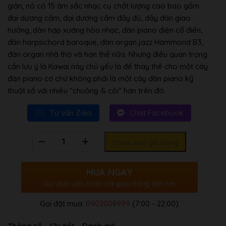
giản, nó có 15 âm sắc nhạc cụ chất lượng cao bao gồm
đại dương cầm, đại dương cầm đầy đủ, dây đàn giao
hưởng, dàn hợp xướng hòa nhạc, đàn piano điện cổ điển,
đàn harpsichord baroque, đàn organ jazz Hammond B3,
đàn organ nhà thờ và hơn thế nữa. Nhưng điều quan trọng
cần lưu ý là Kawai này chủ yếu là để thay thế cho một cây
đàn piano cơ chứ không phải là một cây đàn piano kỹ
thuật số với nhiều “chuông & còi” hơn trên đó.
Tư vấn Zalo
Chat Facebook
Số
Thêm vào giỏ hàng
lượng
MUA NGAY
Gọi điện xác nhận và giao hàng tận nơi
Gọi đặt mua:
0902008999
(7:00 - 22:00)
Thông số
Chi tiết
Đánh giá