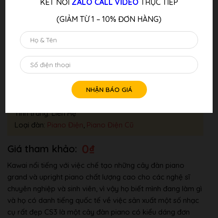
KẾT NỐI
ZALO CALL VIDEO
TRỰC TIẾP
(GIẢM TỪ 1 – 10% ĐƠN HÀNG)
Đàn Piano Điện KAWAI CS3
Thương hiệu:
Kawai
Tình trang: Liên Hệ
Loại đàn:
Piano Điện
,
Piano Điện Cũ
0
₫
Kawai nổi tiếng với việc chế tạo những cây đàn piano
grand và upright piano chất lượng cao cho các nghệ sĩ
chuyên nghiệp và sinh viên, vì vậy họ biết mình đang làm gì
và họ có danh tiếng quốc tế về việc sản xuất một số nhạc
cụ rất đẹp CS3 là một cây đàn piano có kiểu dáng đơn