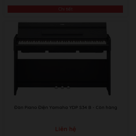
Chi tiết
Video Giới Thiệu Về Âm Nhạc Bình Minh
ABM music Building:Thôn TRẠI GẦN , xã SƠN ĐỒNG,
Huyện Hoài Đức, Hà Nội.
Kho Piano tại Japan:
Sakaebashi, Sakai-Shi, Osaka, Nhật
Bản
Đàn Piano Điện Yamaha YDP S34 B
- Còn hàng
Liên hệ