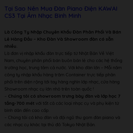
Tại Sao Nên Mua Đàn Piano Điện KAWAI
CS3 Tại Âm Nhạc Bình Minh
Là Công Ty Nhập Chuyên Khẩu Đàn Phân Phối Và Bán
Lẻ Hàng Đầu – Kho Đàn Và Showroom đàn có sẵn
nhiều.
Là đơn vị nhập khẩu đàn trực tiếp từ Nhật Bản Về Việt
Nam, chuyên phân phối bán buôn bán lẻ cho các hệ thống
trường học, trung tâm cả nước. Với kho đàn lớn – Mỗi năm
công ty nhập khẩu hàng trăm Container trực tiếp phân
phối trên diện rộng tới tay hàng nghìn lớp nhạc, cửa hàng
Showroom nhạc cụ lớn nhỏ trên toàn quốc !
–
Chúng tôi có showroom trưng bày đàn và lớp học 7
tầng-700 mét
với tất cả các loại nhạc cụ và phụ kiện từ
bình dân đến cao cấp.
– Chúng tôi có kho đàn và đội ngũ thu gom đàn piano và
các nhạc cụ khác tại thủ đô Tokyo Nhật Bản.