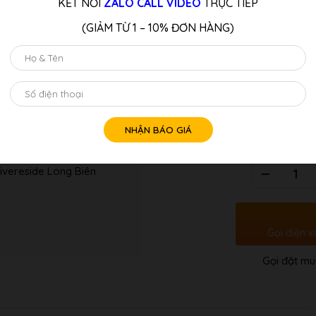
KẾT NỐI
ZALO CALL VIDEO
TRỰC TIẾP
của Nhật Bản, cuối cùng đã đư
mô hình trước đó, sự thoải mái 
(GIẢM TỪ 1 – 10% ĐƠN HÀNG)
mới!
Đây là một cây đàn piano c
LƯU Ý:
Quý Khách Liên Hệ: Hotline/z
Tư vấn 
Số
ivereside Long Biên
lượng
Gọi điện x
Gọi đặt mu