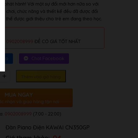
ợc phát hành!
Với một sự đổi mới hơn nữa so với
khi chơi, chức năng và thiết kế đều đã được đổi
ó thể được giới thiệu cho trẻ em đang theo học.
alo
0902008999
ĐỂ CÓ GIÁ TỐT NHẤT
Zalo
Chat Facebook
Thêm vào giỏ hàng
MUA NGAY
ác nhận và giao hàng tận nơi
a:
0902008999
(7:00 - 22:00)
Đàn Piano Điện KAWAI CN350GP