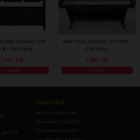
no Điện Yamaha YDP
Đàn Piano Yamaha YDP 88 II
-
4 B
- Còn hàng
Còn hàng
Liên hệ
Liên hệ
Chi tiết
Chi tiết
CHÍNH SÁCH
Hình thức thanh toán
18
Chính sách trả góp 0%
Chính sách bảo hành
Liêm HN.
Quy định đổi - trả Piano