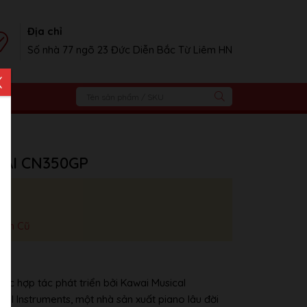
Địa chỉ
Số nhà 77 ngõ 23 Đức Diễn Bắc Từ Liêm HN
X
WAI CN350GP
iện Cũ
ợc hợp tác phát triển bởi Kawai Musical
al Instruments, một nhà sản xuất piano lâu đời