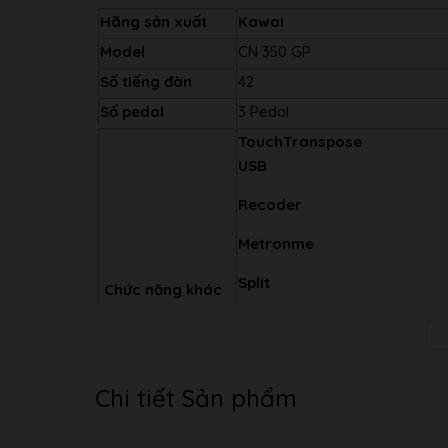
Hãng sản xuất
Kawai
Model
CN 350 GP
Số tiếng đàn
42
Số pedal
3 Pedal
Touch
Transpose
USB
Recoder
Metronme
Split
Chức năng khác
Effect
Reverb
Chi tiết Sản phẩm
Demo
Piano Lesson…