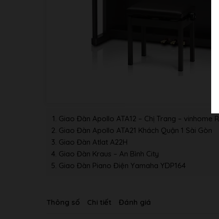
Giao Đàn Apollo ATA12 – Chị Trang – vinhome R
Giao Đàn Apollo ATA21 Khách Quận 1 Sài Gòn
Giao Đàn Atlat A22H
Giao Đàn Kraus – An Bình City
Giao Đàn Piano Điện Yamaha YDP164
Thông số
Chi tiết
Đánh giá