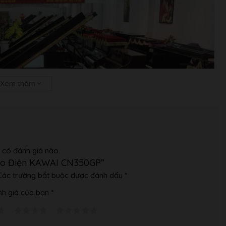
Xem thêm
 có đánh giá nào.
iano Điện KAWAI CN350GP”
Các trường bắt buộc được đánh dấu
*
h giá của bạn
*