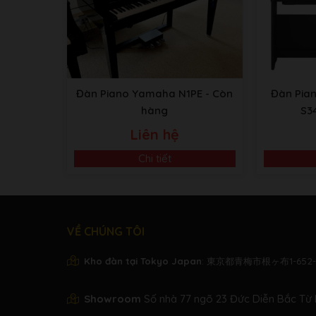
Đàn Piano Yamaha N1PE
- Còn
Đàn Pia
hàng
S3
Liên hệ
Chi tiết
VỀ CHÚNG TÔI
Kho đàn tại Tokyo Japan
: 東京都青梅市根ヶ布1-652-
Showroom
Số nhà 77 ngõ 23 Đức Diễn Bắc Từ 