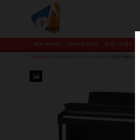
SẢN PHẨM
TRANG CHỦ
GIỚI THIỆU
Trang chủ
/
Sản phẩm
/
Piano Điện
/ Đàn Piano Đ