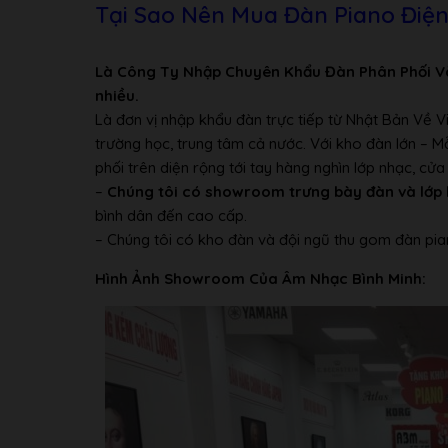
Tại Sao Nên Mua Đàn Piano Điệ
Số phím đàn
88
Keyboard
Phím nặng
Là Công Ty Nhập Chuyên Khẩu Đàn Phân Phối V
Kích thước
1360 (W) x 460 (D) x 870 (H)
nhiều.
Trọng lượng
50 kg
Là đơn vị nhập khẩu đàn trực tiếp từ Nhật Bản Về 
Màu
Nâu Đen
trường học, trung tâm cả nước. Với kho đàn lớn – 
phối trên diện rộng tới tay hàng nghìn lớp nhạc, c
Điện thế
110V- 220 V
–
Chúng tôi có showroom trưng bày đàn và lớp 
bình dân đến cao cấp.
– Chúng tôi có kho đàn và đội ngũ thu gom đàn pia
Hình Ảnh Showroom Của Âm Nhạc Bình Minh: