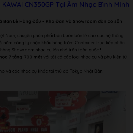
n KAWAI CN350GP Tại Âm Nhạc Bình Minh
à Bán Lẻ Hàng Đầu – Kho Đàn Và Showroom đàn có sẵn
 mm
Việt Nam, chuyên phân phối bán buôn bán lẻ cho các hệ thống
Mỗi năm công ty nhập khẩu hàng trăm Container trực tiếp phân
ửa hàng Showroom nhạc cụ lớn nhỏ trên toàn quốc !
học 7 tầng-700 mét
với tất cả các loại nhạc cụ và phụ kiện từ
no và các nhạc cụ khác tại thủ đô Tokyo Nhật Bản.