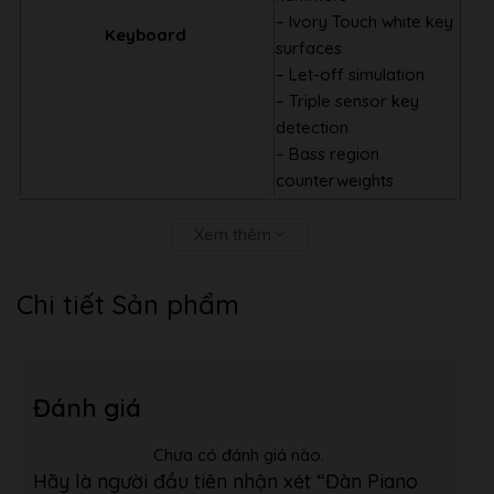
– Ivory Touch white key
Keyboard
surfaces
– Let-off simulation
– Triple sensor key
detection
– Bass region
counterweights
・ Grand Feel Pedal
Xem thêm
System
– Damper (with half-
Pedal
pedal support)
Chi tiết Sản phẩm
– Soft
– Sostenuto
・ Harmonic Imaging
Đánh giá
XL (HI-XL)
– 88-key stereo
Chưa có đánh giá nào.
Piano Sound
sampling
Hãy là người đầu tiên nhận xét “Đàn Piano
– SK-EX, EX recording