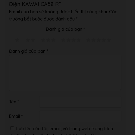
Điện KAWAI CA58 R”
– 256 note maximum
Email của bạn sẽ không được hiển thị công khai.
Các
polyphony
trường bắt buộc được đánh dấu
*
・ Acoustic
Rendering
Đánh giá của bạn
*
– Damper Resonance
Piano Resonance
– String Resonance
– Undamped String
Đánh giá của bạn
*
Resonance
– Cabinet Resonance
・Virtual
Technician
(19
parameters)
– Touch Curve (incl.
Tên
*
User Touch Curve)
– Voicing (incl. 88-key
Email
*
User Voicing)
– Damper Resonance
Lưu tên của tôi, email, và trang web trong trình
– Damper Noise