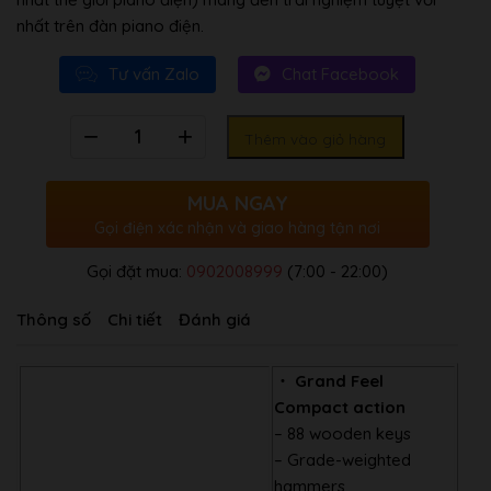
nhất trên đàn piano điện.
Tư vấn Zalo
Chat Facebook
Số
Thêm vào giỏ hàng
lượng
MUA NGAY
Gọi điện xác nhận và giao hàng tận nơi
Gọi đặt mua:
0902008999
(7:00 - 22:00)
Thông số
Chi tiết
Đánh giá
・ Grand Feel
Compact action
– 88 wooden keys
– Grade-weighted
hammers