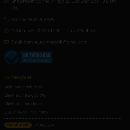
Showroom
Số nhà 77 ngõ 23 Đức Diễn Bắc Từ Liêm
Sonatinen Album 1
HN.
Chopin Walzer (Chopin
Lesson Songs
Hotline:
0902.008.999
waltzes series)
Alfred’s Premier Piano
Giờ làm việc: 09:00-17:00 - Thứ 2 đến thứ 6
Course Lesson 1A
Alfred’s Premier Piano
Email:
abm.nguyenthubinh@gmail.com
Course Lesson 1B
Alfred’s Basic Piano
Library Lesson Book
Level 1A
Alfred’s Basic Piano
CHÍNH SÁCH
Library Lesson Book
Hình thức thanh toán
Level 1B
Chính sách trả góp 0%
Alfred’s Basic Adult
Piano Course Lesson
Chính sách bảo hành
Book Level 1
Quy định đổi - trả Piano
approximately 90,000
Total Memory
MÃ SỐ THUẾ:
0110060259
notes
Internal