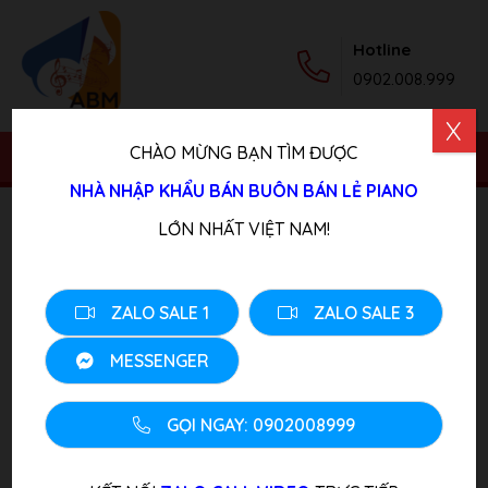
Hotline
0902.008.999
X
CHÀO MỪNG BẠN TÌM ĐƯỢC
NHÀ NHẬP KHẨU BÁN BUÔN BÁN LẺ PIANO
Trang chủ
/
Sản phẩm
/
Piano Điện
/ Đàn Piano Điện
LỚN NHẤT VIỆT NAM!
KAWAI CA58 R
ZALO SALE 1
ZALO SALE 3
MESSENGER
GỌI NGAY: 0902008999