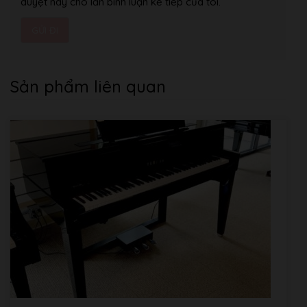
duyệt này cho lần bình luận kế tiếp của tôi.
– String Resonance
– Undamped String
Resonance
– Cabinet Resonance
– Key-off Effect
Sản phẩm liên quan
– Fall-back Noise
Piano Adjustment
– Hammer Delay
– Topboard Simulation
– Decay Time
– Minimum Touch
– Stretch Tuning (incl.
88-key User Tuning)
– Temperament (incl.
User Temperament)
– Temperament Key
– Key Volume (incl. 88-
key User Key Volume)
– Half-Pedal Adjust
– Soft Pedal Depth
・