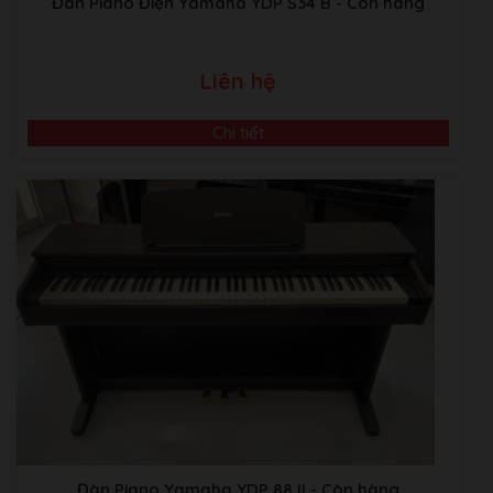
Đàn Piano Điện Yamaha YDP S34 B
- Còn hàng
Collapsible type (3
Music Rest
angle adjustability)
Width
145.5 cm (57 1/3″)
Liên hệ
Depth
45.5 cm (18″)
Dimensions
Chi tiết
92.5 cm (36 1/2″)
Height
[music rest flat]
Weight
73 kg (161 lbs.)
Premium Satin Black
(CA58B)
Premium Satin White
Available Finishes
(CA58W)
Premium Rosewood
(CA58R)
Dual
Split
Four Hands
Basic Functions
Transpose
Đàn Piano Yamaha YDP 88 II
- Còn hàng