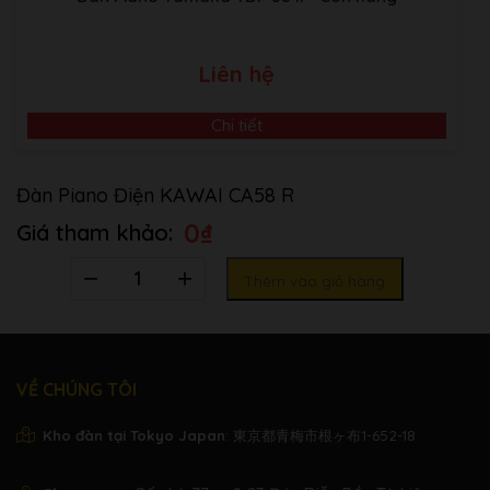
Tuning
Registration
Startup Setting
Liên hệ
Sound Demo
32 songs
Internal
Chi tiết
Piano Music
29/42 songs *
Songs
Concert Magic
176 songs
Đàn Piano Điện KAWAI CA58 R
Burgmüller 25 (25
Etudes Faciles, Opus
0
₫
100)
Số
Czerny 30 (Etudes de
Thêm vào giỏ hàng
lượng
Mécanisme, Opus 849)
Czerny 100 (Hundert
Übungsstücke, Opus
139)
VỀ CHÚNG TÔI
Beyer 106 (Vorschule
im Klavierspiel, Opus
Kho đàn tại Tokyo Japan
: 東京都青梅市根ヶ布1-652-18
101)
J.S. Bach: Inventionen