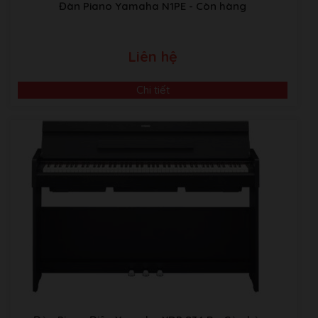
Đàn Piano Yamaha N1PE
- Còn hàng
Virtual Technician
Smart Mode
(10
presets)
Liên hệ
No. of Sounds
42 voices
Chi tiết
Reverb
6 types
Brilliance
✔
Other Effects
24 types
13 cm x 2
Speakers
(8 x 12) cm x 2
Output Power
100 W (50 W x 2)
Spatial Headphone
Headphone Enhancements
Sound
Headphone Type
128 x 64 pixel LCD with
Display
backlight
Key Cover
Sliding type