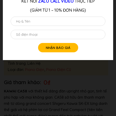
KẾT NỐI
ZALO CALL VIDEO
TRỰC TIẾP
(GIẢM TỪ 1 – 10% ĐƠN HÀNG)
Đàn Piano Điện KAWAI CA58 R
Thương hiệu:
Kawai
Tình trang: Liên Hệ
Loại đàn:
Piano Điện
,
Piano Điện Cũ
0
₫
KAWAI CA58
với thiết kế dáng đàn upright nhỏ gọn, tinh tế
phù hợp với mọi không gian. CA58 sở hữu âm thanh mạnh
mẽ từ dòng grand concert Shigeru Kawai SK-EX lừng danh
thế giới và hệ phím lai cơ Grand Feel Compact (tiên tiến
nhất thế giới piano điện) mang đến trải nghiệm tuyệt vời