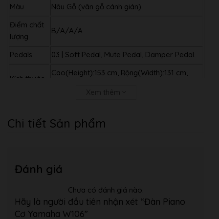
Màu
Nâu Gỗ (vân gỗ cánh gián)
Điểm chất
B/A/A/A
lượng
Pedals
03 | Soft Pedal, Mute Pedal, Damper Pedal.
Cao(Height):153 cm, Rộng(Width):131 cm,
Kích thước
Ngang(Depth): 65 cm
Xem thêm
Trọng
250 kg
lượng
Chi tiết Sản phẩm
Chất liệu
Phenolic Resins
phím
Bảo hành
05 Năm
Đánh giá
Chưa có đánh giá nào.
Hãy là người đầu tiên nhận xét “Đàn Piano
Cơ Yamaha W106”