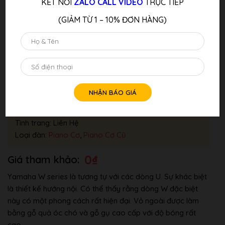
KẾT NỐI
ZALO CALL VIDEO
TRỰC TIẾP
(GIẢM TỪ 1 – 10% ĐƠN HÀNG)
Đàn Piano Cơ Yamaha W106
Thương hiệu:
YAMAHA
Tình trang: Liên Hệ
Loại đàn:
Piano Cơ
,
Piano Cơ Cũ
0
₫
Yamaha W series là tương tự với các dòng U. Sự khác biệt
là thiết kế hướng nội. Có thể thấy rằng dòng W đặc biệt
này có một phong cách rất hiện đại. Vỏ ngoài được làm
bằng gỗ quả óc chó và gỗ gụ cao cấp với độ bóng rất
cao.