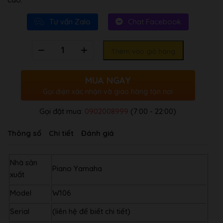
Tư vấn Zalo
Chat Facebook
Số
Thêm vào giỏ hàng
lượng
MUA NGAY
Gọi điện xác nhận và giao hàng tận nơi
Gọi đặt mua:
0902008999
(7:00 - 22:00)
Thông số
Chi tiết
Đánh giá
Nhà sản
Piano Yamaha
xuất
Model
W106
Serial
(liên hệ để biết chi tiết)