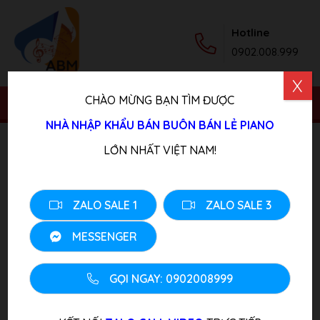
Hotline
0902.008.999
X
CHÀO MỪNG BẠN TÌM ĐƯỢC
NHÀ NHẬP KHẨU BÁN BUÔN BÁN LẺ PIANO
Trang chủ
/
Sản phẩm
/
Piano Cơ
/ Đàn Piano Cơ Yamaha
LỚN NHẤT VIỆT NAM!
W106
ZALO SALE 1
ZALO SALE 3
MESSENGER
GỌI NGAY: 0902008999