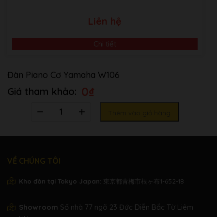
Liên hệ
Chi tiết
Đàn Piano Cơ Yamaha W106
0
₫
Số
Thêm vào giỏ hàng
lượng
VỀ CHÚNG TÔI
Kho đàn tại Tokyo Japan
: 東京都青梅市根ヶ布1-652-18
Showroom
Số nhà 77 ngõ 23 Đức Diễn Bắc Từ Liêm