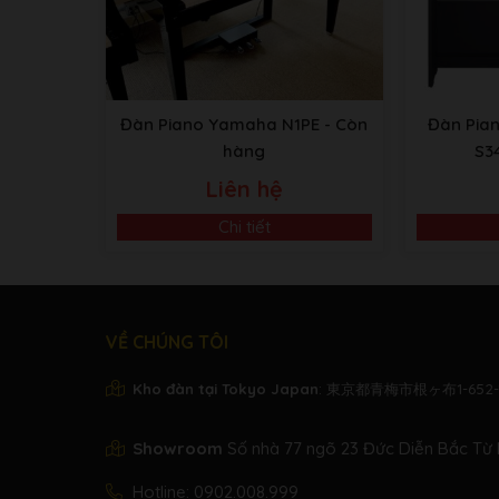
Đàn Piano Yamaha N1PE
- Còn
Đàn Pia
hàng
S3
Liên hệ
Chi tiết
VỀ CHÚNG TÔI
Kho đàn tại Tokyo Japan
: 東京都青梅市根ヶ布1-652-
Showroom
Số nhà 77 ngõ 23 Đức Diễn Bắc Từ 
Hotline:
0902.008.999