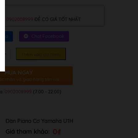
alo
0902008999
ĐỂ CÓ GIÁ TỐT NHẤT
Zalo
Chat Facebook
Thêm vào giỏ hàng
MUA NGAY
ác nhận và giao hàng tận nơi
a:
0902008999
(7:00 - 22:00)
Đàn Piano Cơ Yamaha U1H
0
₫