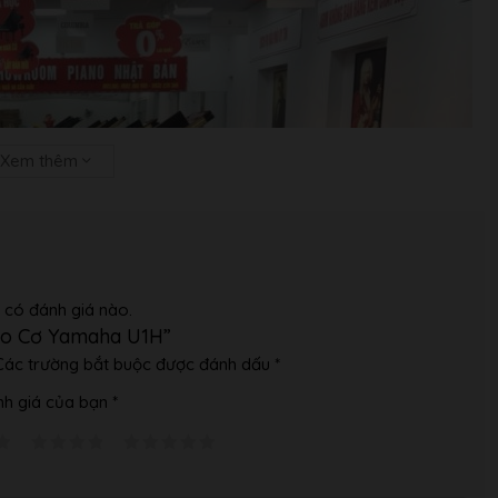
Xem thêm
 có đánh giá nào.
ano Cơ Yamaha U1H”
Các trường bắt buộc được đánh dấu
*
h giá của bạn
*