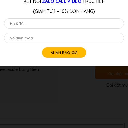
KẾT NỐI
ZALO CALL VIDEO
TRỰC TIẾP
(GIẢM TỪ 1 – 10% ĐƠN HÀNG)
LƯU Ý:
Quý Khách Liên Hệ: Hotline/z
Tư vấn 
Số
lượng
ivereside Long Biên
Gọi điện x
Gọi đặt mu