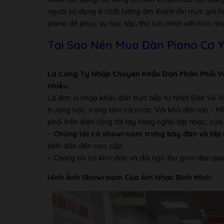
Bảo hành
05 Năm
người sử dụng ở chất lượng âm thanh lẫn mức giá h
piano để phục vụ học tập, thử sức mình với môn nh
Tại Sao Nên Mua Đàn Piano Cơ 
Là Công Ty Nhập Chuyên Khẩu Đàn Phân Phối V
nhiều.
Là đơn vị nhập khẩu đàn trực tiếp từ Nhật Bản Về 
trường học, trung tâm cả nước. Với kho đàn lớn – 
phối trên diện rộng tới tay hàng nghìn lớp nhạc, c
–
Chúng tôi có showroom trưng bày đàn và lớp 
bình dân đến cao cấp.
– Chúng tôi có kho đàn và đội ngũ thu gom đàn pia
Hình Ảnh Showroom Của Âm Nhạc Bình Minh: