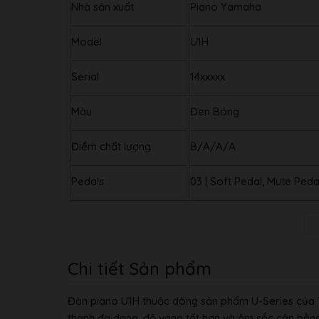
Nhà sản xuất
Piano Yamaha
Model
U1H
Serial
14xxxxx
Màu
Đen Bóng
Điểm chất lượng
B/A/A/A
Pedals
03 | Soft Pedal, Mute Ped
Kích thước
Cao (Height):121 cm, Rộn
Trọng lượng
217 kg
Chi tiết Sản phẩm
Chất liệu phím
Phenolic Resins
Đàn piano U1H thuộc dòng sản phẩm U-Series của 
thanh đa dạng, độ vang tốt hơn và âm sắc cân bằn