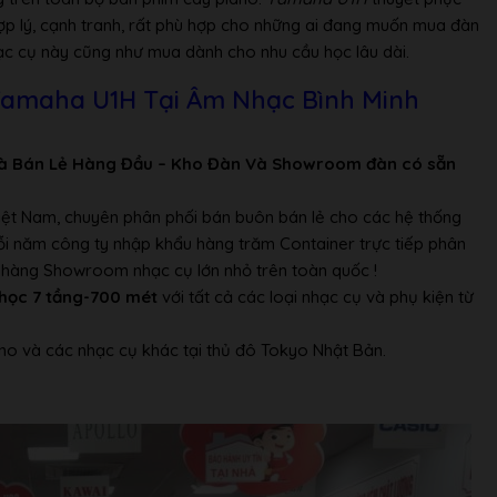
ợp lý, cạnh tranh, rất phù hợp cho những ai đang muốn mua đàn
ạc cụ này cũng như mua dành cho nhu cầu học lâu dài.
Yamaha U1H Tại Âm Nhạc Bình Minh
à Bán Lẻ Hàng Đầu – Kho Đàn Và Showroom đàn có sẵn
Việt Nam, chuyên phân phối bán buôn bán lẻ cho các hệ thống
Mỗi năm công ty nhập khẩu hàng trăm Container trực tiếp phân
ửa hàng Showroom nhạc cụ lớn nhỏ trên toàn quốc !
học 7 tầng-700 mét
với tất cả các loại nhạc cụ và phụ kiện từ
no và các nhạc cụ khác tại thủ đô Tokyo Nhật Bản.