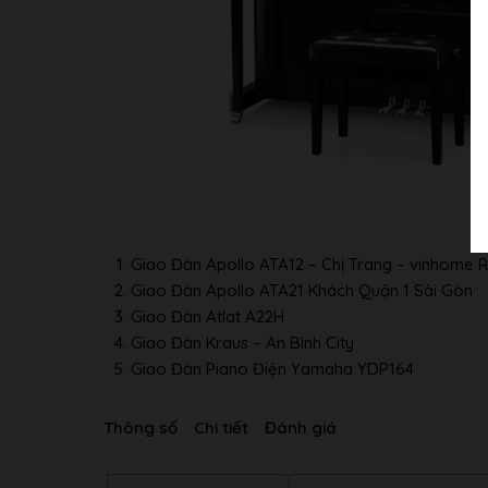
Giao Đàn Apollo ATA12 – Chị Trang – vinhome R
Giao Đàn Apollo ATA21 Khách Quận 1 Sài Gòn
Giao Đàn Atlat A22H
Giao Đàn Kraus – An Bình City
Giao Đàn Piano Điện Yamaha YDP164
Thông số
Chi tiết
Đánh giá