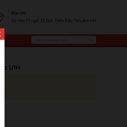
Địa chỉ
Số nhà 77 ngõ 23 Đức Diễn Bắc Từ Liêm HN
X
ha U1H
 Cũ
đ