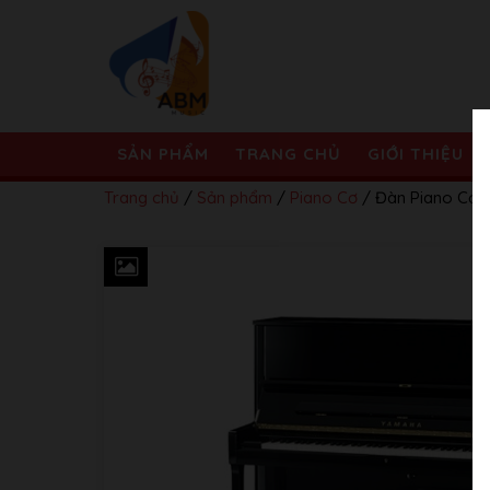
SẢN PHẨM
TRANG CHỦ
GIỚI THIỆU
Trang chủ
/
Sản phẩm
/
Piano Cơ
/ Đàn Piano Cơ 