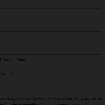
al, Damper Pedal.
g(Width):151 cm, Ngang(Depth):63 cm
Xem thêm
Yamaha, là dòng sản phẩm được thiết kế tinh xảo mang đến âm
g trên toàn bộ bàn phím cây piano.
Yamaha U1H
thuyết phục