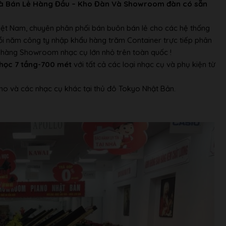
à Bán Lẻ Hàng Đầu – Kho Đàn Và Showroom đàn có sẵn
Việt Nam, chuyên phân phối bán buôn bán lẻ cho các hệ thống
Mỗi năm công ty nhập khẩu hàng trăm Container trực tiếp phân
ửa hàng Showroom nhạc cụ lớn nhỏ trên toàn quốc !
học 7 tầng-700 mét
với tất cả các loại nhạc cụ và phụ kiện từ
no và các nhạc cụ khác tại thủ đô Tokyo Nhật Bản.