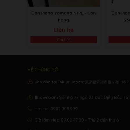
Đàn Piano Yamaha N1PE
- Còn
Đàn Pia
hàng
S3
Liên hệ
Chi tiết
VỀ CHÚNG TÔI
Kho đàn tại Tokyo Japan
: 東京都青梅市根ヶ布1-652-
Showroom
Số nhà 77 ngõ 23 Đức Diễn Bắc Từ 
Hotline:
0902.008.999
Giờ làm việc: 09:00-17:00 - Thứ 2 đến thứ 6