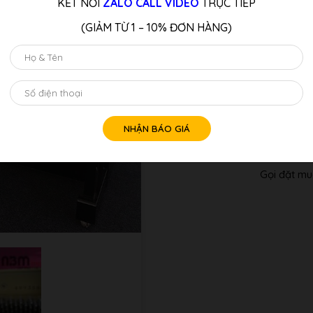
KẾT NỐI
ZALO CALL VIDEO
TRỰC TIẾP
Quý Khách Liên Hệ: Hotline/z
(GIẢM TỪ 1 – 10% ĐƠN HÀNG)
Tư vấn 
Số
lượng
Gọi điện x
Gọi đặt mu