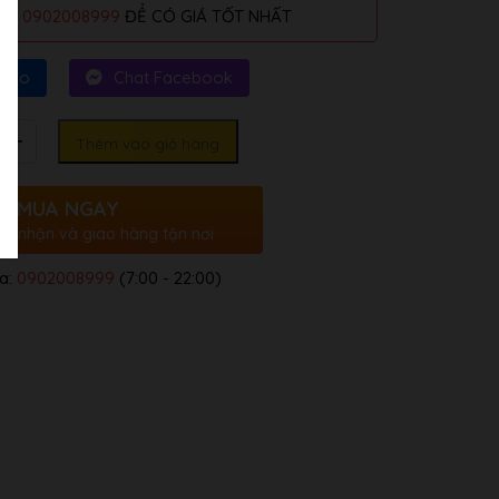
alo
0902008999
ĐỂ CÓ GIÁ TỐT NHẤT
Zalo
Chat Facebook
Thêm vào giỏ hàng
MUA NGAY
ác nhận và giao hàng tận nơi
a:
0902008999
(7:00 - 22:00)