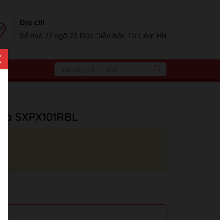
Địa chỉ
Số nhà 77 ngõ 23 Đức Diễn Bắc Từ Liêm HN
X
ha SXPX101RBL