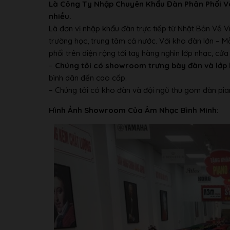
Là Công Ty Nhập Chuyên Khẩu Đàn Phân Phối V
nhiều.
Là đơn vị nhập khẩu đàn trực tiếp từ Nhật Bản Về 
trường học, trung tâm cả nước. Với kho đàn lớn – 
phối trên diện rộng tới tay hàng nghìn lớp nhạc, c
–
Chúng tôi có showroom trưng bày đàn và lớp 
bình dân đến cao cấp.
– Chúng tôi có kho đàn và đội ngũ thu gom đàn pia
Hình Ảnh Showroom Của Âm Nhạc Bình Minh: