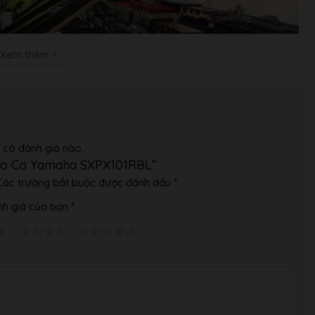
Xem thêm
 có đánh giá nào.
ano Cơ Yamaha SXPX101RBL”
Các trường bắt buộc được đánh dấu
*
h giá của bạn
*