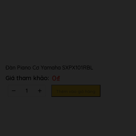
Đàn Piano Cơ Yamaha SXPX101RBL
0
₫
Số
Thêm vào giỏ hàng
lượng