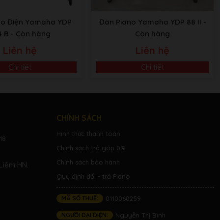
no Điện Yamaha YDP
Đàn Piano Yamaha YDP 88 II
-
4 B
- Còn hàng
Còn hàng
Liên hệ
Liên hệ
Chi tiết
Chi tiết
CHÍNH SÁCH
Hình thức thanh toán
18
Chính sách trả góp 0%
Chính sách bảo hành
Liêm HN.
Quy định đổi - trả Piano
MÃ SỐ THUẾ:
0110060259
NGƯỜI ĐẠI DIỆN:
Nguyễn Thị Bình