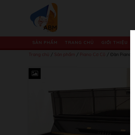
SẢN PHẨM
TRANG CHỦ
GIỚI THIỆU
Trang chủ
/
Sản phẩm
/
Piano Cơ Cũ
/ Đàn Piano 