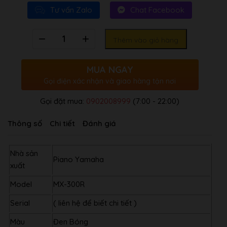
Tư vấn Zalo
Chat Facebook
Số
Thêm vào giỏ hàng
lượng
MUA NGAY
Gọi điện xác nhận và giao hàng tận nơi
Gọi đặt mua:
0902008999
(7:00 - 22:00)
Thông số
Chi tiết
Đánh giá
Nhà sản
Piano Yamaha
xuất
Model
MX-300R
Serial
( liên hệ để biết chi tiết )
Màu
Đen Bóng