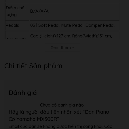
Điểm chất
B/A/A/A
lượng
Pedals
03 | Soft Pedal, Mute Pedal, Damper Pedal.
Cao (Height):127 cm, Rộng(Width):151 cm,
Kích thước
Ngang(Depth):63 cm
Xem thêm
Trọng
228 kg
lượng
Chi tiết Sản phẩm
Chất liệu
Phenolic Resins
phím
Bảo hành
05 Năm
Đánh giá
Chưa có đánh giá nào.
Hãy là người đầu tiên nhận xét “Đàn Piano
Cơ Yamaha MX300R”
Email của bạn sẽ không được hiển thị công khai.
Các