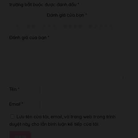
trường bắt buộc được đánh dấu
*
Đánh giá của bạn
*
Đánh giá của bạn
*
Tên
*
Email
*
Lưu tên của tôi, email, và trang web trong trình
duyệt này cho lần bình luận kế tiếp của tôi.