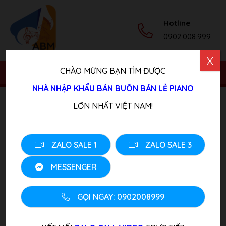
Hotline
0902.008.999
X
CHÀO MỪNG BẠN TÌM ĐƯỢC
NHÀ NHẬP KHẨU BÁN BUÔN BÁN LẺ PIANO
Trang chủ
/
Sản phẩm
/
Piano Cơ
/ Đàn Piano Cơ Yamaha
LỚN NHẤT VIỆT NAM!
MX300R
ZALO SALE 1
ZALO SALE 3
MESSENGER
GỌI NGAY: 0902008999