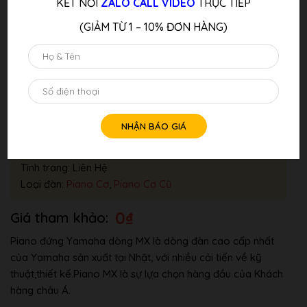
KẾT NỐI
ZALO CALL VIDEO
TRỰC TIẾP
(GIẢM TỪ 1 – 10% ĐƠN HÀNG)
Đàn Piano Cơ Yamaha MX300R
Thương hiệu:
YAMAHA
Tình trang: Liên Hệ
Loại đàn:
Piano Cơ
,
Piano Cơ Cũ
0
₫
Piano đứng Yamaha dòng MX là dòng đàn cao cấp nhất
của Yamaha sản xuất tại Nhật, với nhiều cải tiến về kỹ
thuật,thiết kế.Piano MX là sự lựa chọn hàng đầu của Khách
hàng châu Á.