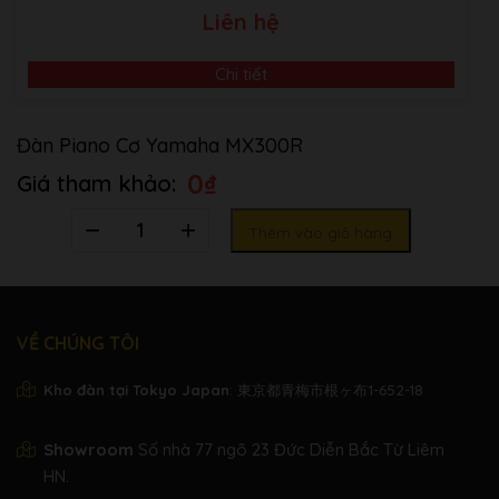
Liên hệ
Chi tiết
Đàn Piano Cơ Yamaha MX300R
0
₫
Số
Thêm vào giỏ hàng
lượng
VỀ CHÚNG TÔI
Kho đàn tại Tokyo Japan
: 東京都青梅市根ヶ布1-652-18
Showroom
Số nhà 77 ngõ 23 Đức Diễn Bắc Từ Liêm
HN.