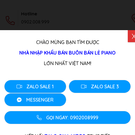
Hotline
0902.008.999
CHÀO MỪNG BẠN TÌM ĐƯỢC
DỊCH VỤ
TIN TỨC
LIÊN HỆ
NHÀ NHẬP KHẨU BÁN BUÔN BÁN LẺ PIANO
Cơ MIKI M1H Wh
LỚN NHẤT VIỆT NAM!
Đàn Piano Cơ MIKI 
Thương hiệu:
Hãng Khác
ZALO SALE 1
ZALO SALE 3
Tình trang: Liên Hệ
Loại đàn:
Piano Cơ Cũ
MESSENGER
0
₫
GỌI NGAY: 0902008999
Piano Miki là thương hiệu con 
nội địa Nhật. Nguyên bản máy 