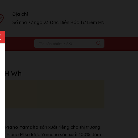
Địa chỉ
Số nhà 77 ngõ 23 Đức Diễn Bắc Từ Liêm HN
X
M1H Wh
của
Piano Yamaha
sản xuất riêng cho thị trường
đàn Piano Miki được Yamaha sản xuất 100% đảm