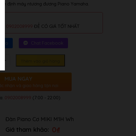
ộ ổn định máy ntương đương Piano Yamaha.
alo
0902008999
ĐỂ CÓ GIÁ TỐT NHẤT
Zalo
Chat Facebook
Thêm vào giỏ hàng
MUA NGAY
ác nhận và giao hàng tận nơi
a:
0902008999
(7:00 - 22:00)
Đàn Piano Cơ MIKI M1H Wh
0
₫