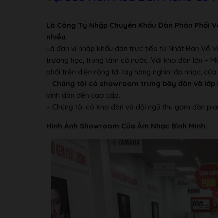
Khung đàn:
Thiết kế V-Pro
Khác
Là Công Ty Nhập Chuyên Khẩu Đàn Phân Phối V
Thanh ngang bộ máy cơ:
Hợp kim nhôm
nhiều.
Điều kiện khí hậu:
Thích hợp nhiều kiểu khí hậu khác
Là đơn vị nhập khẩu đàn trực tiếp từ Nhật Bản Về 
trường học, trung tâm cả nước. Với kho đàn lớn – 
phối trên diện rộng tới tay hàng nghìn lớp nhạc, c
–
Chúng tôi có showroom trưng bày đàn và lớp 
bình dân đến cao cấp.
– Chúng tôi có kho đàn và đội ngũ thu gom đàn pia
Hình Ảnh Showroom Của Âm Nhạc Bình Minh: