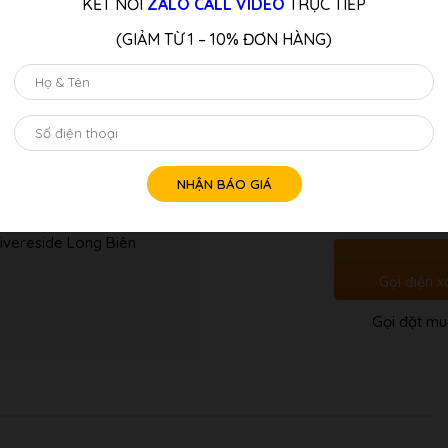
KẾT NỐI
ZALO CALL VIDEO
TRỰC TIẾP
bảo chất lượng âm thanh và đ
(GIẢM TỪ 1 – 10% ĐƠN HÀNG)
LƯU Ý:
Quý Khách Liên Hệ: Hotline/z
Tư vấn 
Số
lượng
ivereside Long Biên
Gọi điện x
Gọi đặt mu