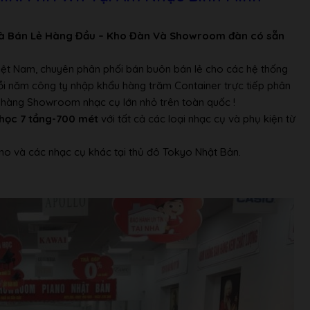
à Bán Lẻ Hàng Đầu – Kho Đàn Và Showroom đàn có sẵn
 nhau
Việt Nam, chuyên phân phối bán buôn bán lẻ cho các hệ thống
Mỗi năm công ty nhập khẩu hàng trăm Container trực tiếp phân
ửa hàng Showroom nhạc cụ lớn nhỏ trên toàn quốc !
học 7 tầng-700 mét
với tất cả các loại nhạc cụ và phụ kiện từ
no và các nhạc cụ khác tại thủ đô Tokyo Nhật Bản.