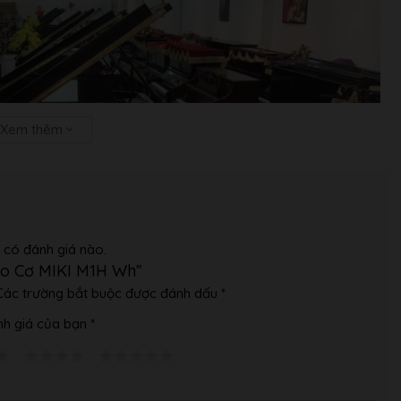
Xem thêm
 có đánh giá nào.
ano Cơ MIKI M1H Wh”
Các trường bắt buộc được đánh dấu
*
h giá của bạn
*