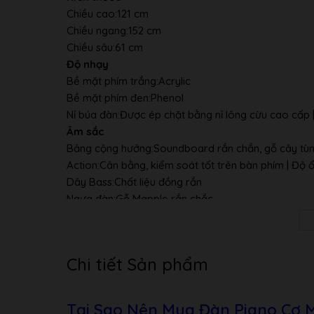
Chiều cao:
121 cm
Chiều ngang:
152 cm
Chiều sâu:
61 cm
Độ nhạy
Bề mặt phím trắng:
Acrylic
Bề mặt phím đen:
Phenol
Nỉ búa đàn:
Được ép chặt bằng nỉ lông cừu cao cấp |
Âm sắc
Bảng cộng hưởng:
Soundboard rắn chắn, gỗ cây tù
Action:
Cân bằng, kiểm soát tốt trên bàn phím | Độ 
Dây Bass:
Chất liệu đồng rắn
Ngựa đàn:
Gỗ Mapple rắn chắc
Thanh Cutoff:
2
Thiết kế bên ngoài
Pedal:
3 – Soft, Muffler, Damper
Chi tiết Sản phẩm
Bánh xe:
đồng thau
Phím đàn:
Spruce – Gỗ vân sam ( độ ổn định và độ n
Sơn:
Bề mặt Polyester (Polyester finishes)
Tại Sao Nên Mua Đàn Piano Cơ 