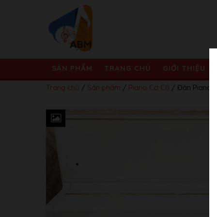
SẢN PHẨM
TRANG CHỦ
GIỚI THIỆU
Trang chủ
/
Sản phẩm
/
Piano Cơ Cũ
/ Đàn Piano 