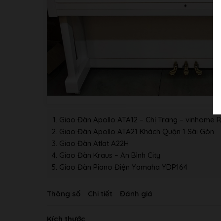
Giao Đàn Apollo ATA12 – Chị Trang – vinhome R
Giao Đàn Apollo ATA21 Khách Quận 1 Sài Gòn
Giao Đàn Atlat A22H
Giao Đàn Kraus – An Bình City
Giao Đàn Piano Điện Yamaha YDP164
Thông số
Chi tiết
Đánh giá
Kích thước