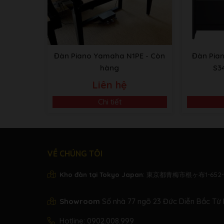
Đàn Piano Yamaha N1PE
- Còn
Đàn Pia
hàng
S3
Liên hệ
Chi tiết
VỀ CHÚNG TÔI
Kho đàn tại Tokyo Japan
: 東京都青梅市根ヶ布1-652-
Showroom
Số nhà 77 ngõ 23 Đức Diễn Bắc Từ 
Hotline:
0902.008.999