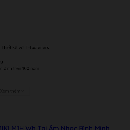
 Thiết kế với T-fasteners
ng
ổn định trên 100 năm
Xem thêm
hạy rất cao )
MIKI M1H Wh Tại Âm Nhạc Bình Minh