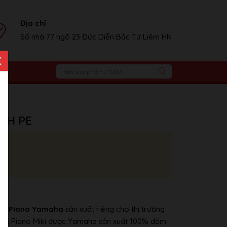
Địa chỉ
Số nhà 77 ngõ 23 Đức Diễn Bắc Từ Liêm HN
X
M1H PE
của
Piano Yamaha
sản xuất riêng cho thị trường
đàn Piano Miki được Yamaha sản xuất 100% đảm