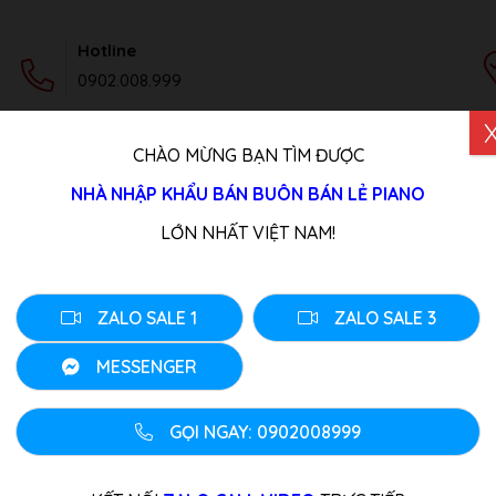
Hotline
0902.008.999
CHÀO MỪNG BẠN TÌM ĐƯỢC
DỊCH VỤ
TIN TỨC
LIÊN HỆ
NHÀ NHẬP KHẨU BÁN BUÔN BÁN LẺ PIANO
ơ MIKI M1H PE
LỚN NHẤT VIỆT NAM!
Đàn Piano Cơ MIKI 
Thương hiệu:
Hãng Khác
ZALO SALE 1
ZALO SALE 3
Tình trang: Liên Hệ
Loại đàn:
Piano Cơ Cũ
MESSENGER
0
₫
GỌI NGAY: 0902008999
Piano Miki là thương hiệu con 
nội địa Nhật. Nguyên bản máy 