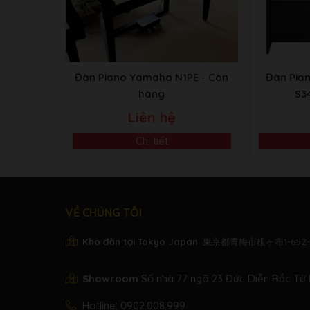
Đàn Piano Yamaha N1PE
- Còn
Đàn Pia
hàng
S3
Liên hệ
Chi tiết
VỀ CHÚNG TÔI
Kho đàn tại Tokyo Japan
: 東京都青梅市根ヶ布1-652-
Showroom
Số nhà 77 ngõ 23 Đức Diễn Bắc Từ 
Hotline:
0902.008.999