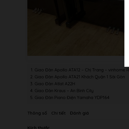
Giao Đàn Apollo ATA12 – Chị Trang – vinhome R
Giao Đàn Apollo ATA21 Khách Quận 1 Sài Gòn
Giao Đàn Atlat A22H
Giao Đàn Kraus – An Bình City
Giao Đàn Piano Điện Yamaha YDP164
Thông số
Chi tiết
Đánh giá
Kích thước