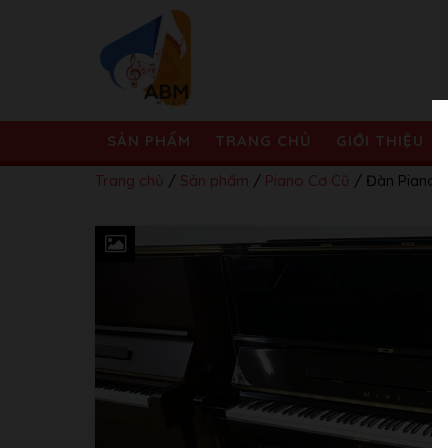
SẢN PHẨM
TRANG CHỦ
GIỚI THIỆU
Trang chủ
/
Sản phẩm
/
Piano Cơ Cũ
/ Đàn Piano C