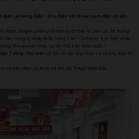
à Bán Lẻ Hàng Đầu – Kho Đàn Và Showroom đàn có sẵn
 nhau
Việt Nam, chuyên phân phối bán buôn bán lẻ cho các hệ thống
Mỗi năm công ty nhập khẩu hàng trăm Container trực tiếp phân
ửa hàng Showroom nhạc cụ lớn nhỏ trên toàn quốc !
học 7 tầng-700 mét
với tất cả các loại nhạc cụ và phụ kiện từ
no và các nhạc cụ khác tại thủ đô Tokyo Nhật Bản.