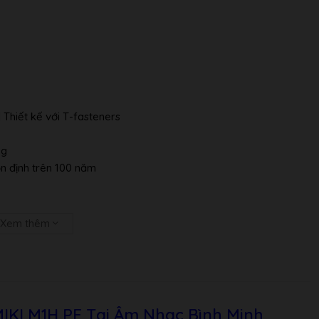
 Thiết kế với T-fasteners
ng
ổn định trên 100 năm
Xem thêm
hạy rất cao )
IKI M1H PE Tại Âm Nhạc Bình Minh