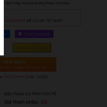
ộ ổn định máy ntương đương Piano Yamaha.
alo
0902008999
ĐỂ CÓ GIÁ TỐT NHẤT
Zalo
Chat Facebook
Thêm vào giỏ hàng
MUA NGAY
ác nhận và giao hàng tận nơi
a:
0902008999
(7:00 - 22:00)
Đàn Piano Cơ MIKI M1H PE
0
₫