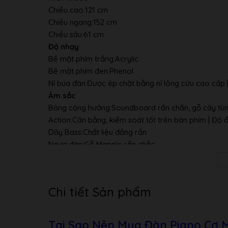
Chiều cao:
121 cm
Chiều ngang:
152 cm
Chiều sâu:
61 cm
Độ nhạy
Bề mặt phím trắng:
Acrylic
Bề mặt phím đen:
Phenol
Nỉ búa đàn:
Được ép chặt bằng nỉ lông cừu cao cấp |
Âm sắc
Bảng cộng hưởng:
Soundboard rắn chắn, gỗ cây tù
Action:
Cân bằng, kiểm soát tốt trên bàn phím | Độ 
Dây Bass:
Chất liệu đồng rắn
Ngựa đàn:
Gỗ Mapple rắn chắc
Thanh Cutoff:
2
Thiết kế bên ngoài
Pedal:
3 – Soft, Muffler, Damper
Chi tiết Sản phẩm
Bánh xe:
đồng thau
Phím đàn:
Spruce – Gỗ vân sam ( độ ổn định và độ n
Sơn:
Bề mặt Polyester (Polyester finishes)
Tại Sao Nên Mua Đàn Piano Cơ M