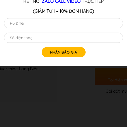
KẾT NỐI
ZALO CALL VIDEO
TRỰC TIẾP
bảo chất lượng âm thanh và đ
(GIẢM TỪ 1 – 10% ĐƠN HÀNG)
LƯU Ý:
Quý Khách Liên Hệ: Hotline/z
Tư vấn 
Số
lượng
ivereside Long Biên
Gọi điện x
Gọi đặt mu