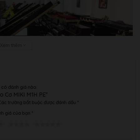
Xem thêm
 có đánh giá nào.
no Cơ MIKI M1H PE”
Các trường bắt buộc được đánh dấu
*
h giá của bạn
*