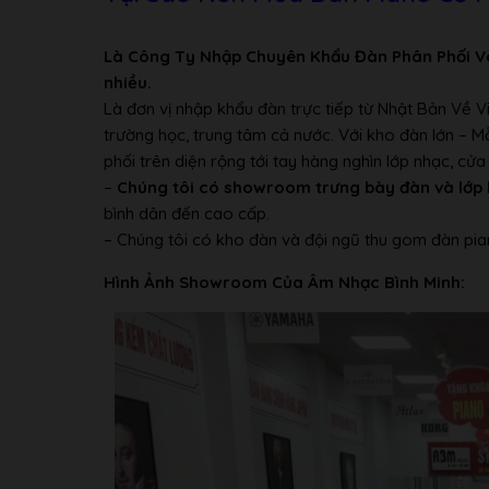
Khung đàn:
Thiết kế V-Pro
Khác
Là Công Ty Nhập Chuyên Khẩu Đàn Phân Phối V
Thanh ngang bộ máy cơ:
Hợp kim nhôm
nhiều.
Điều kiện khí hậu:
Thích hợp nhiều kiểu khí hậu khác
Là đơn vị nhập khẩu đàn trực tiếp từ Nhật Bản Về 
trường học, trung tâm cả nước. Với kho đàn lớn – 
phối trên diện rộng tới tay hàng nghìn lớp nhạc, c
–
Chúng tôi có showroom trưng bày đàn và lớp 
bình dân đến cao cấp.
– Chúng tôi có kho đàn và đội ngũ thu gom đàn pia
Hình Ảnh Showroom Của Âm Nhạc Bình Minh: