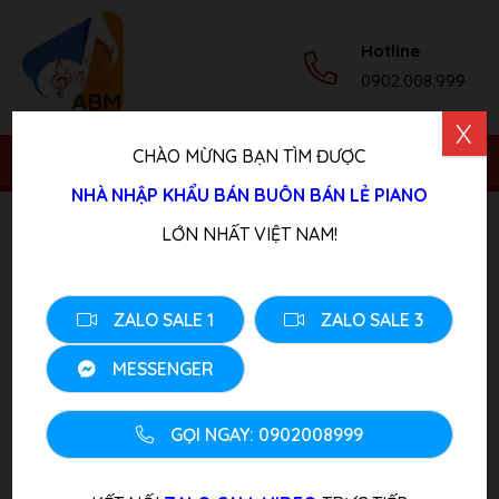
Hotline
0902.008.999
X
CHÀO MỪNG BẠN TÌM ĐƯỢC
NHÀ NHẬP KHẨU BÁN BUÔN BÁN LẺ PIANO
Trang chủ
/
Sản phẩm
/
Piano Cơ Cũ
/ Đàn Piano Cơ
LỚN NHẤT VIỆT NAM!
August Hoffman 112G
ZALO SALE 1
ZALO SALE 3
MESSENGER
GỌI NGAY: 0902008999