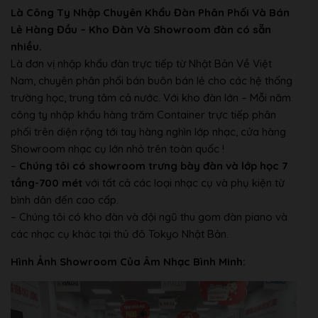
Là Công Ty Nhập Chuyên Khẩu Đàn Phân Phối Và Bán
Lẻ Hàng Đầu – Kho Đàn Và Showroom đàn có sẵn
nhiều.
Là đơn vị nhập khẩu đàn trực tiếp từ Nhật Bản Về Việt
Nam, chuyên phân phối bán buôn bán lẻ cho các hệ thống
trường học, trung tâm cả nước. Với kho đàn lớn – Mỗi năm
công ty nhập khẩu hàng trăm Container trực tiếp phân
phối trên diện rộng tới tay hàng nghìn lớp nhạc, cửa hàng
Showroom nhạc cụ lớn nhỏ trên toàn quốc !
–
Chúng tôi có showroom trưng bày đàn và lớp học 7
tầng-700 mét
với tất cả các loại nhạc cụ và phụ kiện từ
bình dân đến cao cấp.
– Chúng tôi có kho đàn và đội ngũ thu gom đàn piano và
các nhạc cụ khác tại thủ đô Tokyo Nhật Bản.
Hình Ảnh Showroom Của Âm Nhạc Bình Minh: