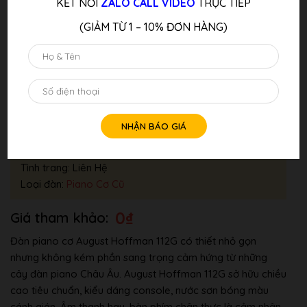
KẾT NỐI
ZALO CALL VIDEO
TRỰC TIẾP
(GIẢM TỪ 1 – 10% ĐƠN HÀNG)
Đàn Piano Cơ August Hoffman 112G
Thương hiệu:
Hãng Khác
Tình trang: Liên Hệ
Loại đàn:
Piano Cơ Cũ
0
₫
Đàn piano cơ August Hoffman 112G có thiết nhỏ gọn
nhưng không kém phần sang trọng cảm hứng từ những
cây đàn piano Châu Âu. August Hoffman 112G sở hữu chiều
cao tiêu chuẩn, kiểu dáng console, nước sơn bóng màu
cánh gián. Âm thanh hay, bàn phím chân thực là cảm nhận