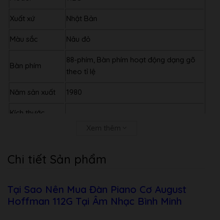
Xuất xứ
Nhật Bản
Màu sắc
Nâu đỏ
88-phím, Bàn phím hoạt động dạng gõ
Bàn phím
theo tỉ lệ
Năm sản xuất
1980
Kích thước
( cao x dài x
108 x 147 x 54 cm
Xem thêm
rộng )
Chi tiết Sản phẩm
Trọng lượng
190kg
Nỉ búa đàn
Được ép chặt bằng nỉ lông cừu cao cấp
Tại Sao Nên Mua Đàn Piano Cơ August
Pedal
3 pedal, Soft, Muffler, Damper
Hoffman 112G Tại Âm Nhạc Bình Minh