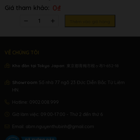
0
₫
Số
Thêm vào giỏ hàng
lượng
VỀ CHÚNG TÔI
Kho đàn tại Tokyo Japan
: 東京都青梅市根ヶ布1-652-18
Showroom
Số nhà 77 ngõ 23 Đức Diễn Bắc Từ Liêm
HN.
Hotline:
0902.008.999
Giờ làm việc: 09:00-17:00 - Thứ 2 đến thứ 6
Email:
abm.nguyenthubinh@gmail.com