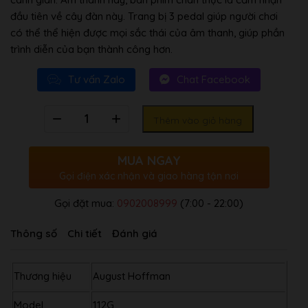
đầu tiên về cây đàn này. Trang bị 3 pedal giúp người chơi
có thể thể hiện được mọi sắc thái của âm thanh, giúp phần
trình diễn của bạn thành công hơn.
Tư vấn Zalo
Chat Facebook
Số
Thêm vào giỏ hàng
lượng
MUA NGAY
Gọi điện xác nhận và giao hàng tận nơi
Gọi đặt mua:
0902008999
(7:00 - 22:00)
Thông số
Chi tiết
Đánh giá
Thương hiệu
August Hoffman
Model
112G