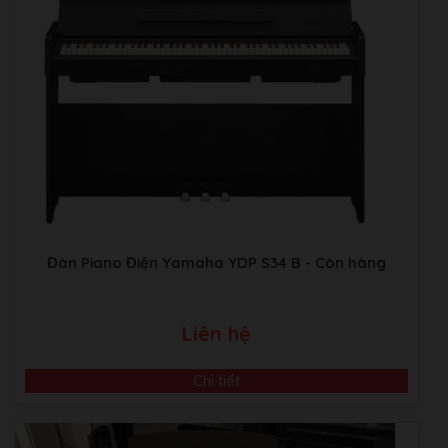
Video Giới Thiệu Về Âm Nhạc Bình Minh
ABM music Building:Thôn TRẠI GẦN , xã SƠN ĐỒNG,
Huyện Hoài Đức, Hà Nội.
Kho Piano tại Japan:
Sakaebashi, Sakai-Shi, Osaka, Nhật
Bản
Đàn Piano Điện Yamaha YDP S34 B
- Còn hàng
Liên hệ
Chi tiết