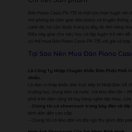
MỞ RỘNG BÀI
1 bài hát (tối đa 65KB)
HÁT
Đàn Piano Casio PX-735 là một lựa chọn tuyệt vời
mô phỏng lại cảm giác đàn piano cơ truyền thống, 
CHỨC NĂNG
Phần bật / tắt (Phần bài học: tay p
cạnh đó, nó còn được trang bị đầy đủ tính năng như 
BÀI HỌC
Điều này giúp cho việc học và tập luyện trở nên dễ
MÁY ĐẾM NHỊP
Nhịp: 0, 2, 3, 4, 5, 6 (Khoảng nhịp 
có thể mua Đàn Piano Casio PX-735 với giá cả hợp l
MÁY GHI ÂM
2 bản nhạc x 1 bài hát, tối đa khoả
Nút đại dương cầm x 2 (Hiện đại, C
Tại Sao Nên Mua Đàn Piano Casi
Hàm song tấu
Phân cấp (thang đo đặt trước): Bằ
CAC CHƯC
Là Công Ty Nhập Chuyên Khẩu Đàn Phân Phối V
Kéo dài giai điệu (tích hợp trong 
NĂNG KHAC
nhiều.
Dịch chuyển quãng tám: ± 2 quãn
Là đơn vị nhập khẩu đàn trực tiếp từ Nhật Bản Về 
Khóa bảng điều khiển
trường học, trung tâm cả nước. Với kho đàn lớn – 
Nắp bàn phím trượt
phối trên diện rộng tới tay hàng nghìn lớp nhạc, c
KEY
–
Chúng tôi có showroom trưng bày đàn và lớp 
25 bước (-12 đến +12 nửa cung)
TRANSPOSE
bình dân đến cao cấp.
KIỂM SOÁT
– Chúng tôi có kho đàn và đội ngũ thu gom đàn pia
A4 = xấp xỉ 440 Hz ± 99 xu
ĐIỀU CHỈNH
Hình Ảnh Showroom Của Âm Nhạc Bình Minh: