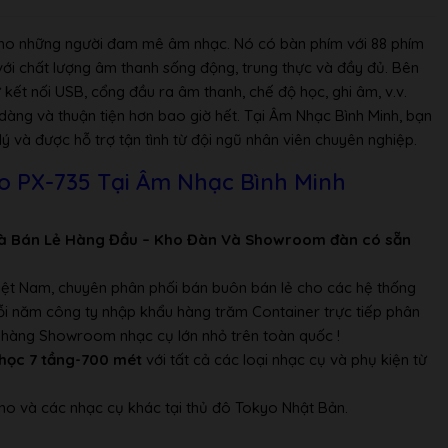
 cho những người đam mê âm nhạc. Nó có bàn phím với 88 phím
với chất lượng âm thanh sống động, trung thực và đầy đủ. Bên
hải / tay trái)
kết nối USB, cổng đầu ra âm thanh, chế độ học, ghi âm, v.v.
 dàng và thuận tiện hơn bao giờ hết. Tại Âm Nhạc Bình Minh, bạn
độ: nốt quý = 20 đến 255)
ý và được hỗ trợ tận tình từ đội ngũ nhân viên chuyên nghiệp.
ng 5.000 nốt nhạc, ghi âm / phát lại thời gian thực
ổ điển, Dịu dàng), nút piano điện
o PX-735 Tại Âm Nhạc Bình Minh
ng + 16 loại khác
à Bán Lẻ Hàng Đầu – Kho Đàn Và Showroom đàn có sẵn
âm piano)
g tám
Việt Nam, chuyên phân phối bán buôn bán lẻ cho các hệ thống
Mỗi năm công ty nhập khẩu hàng trăm Container trực tiếp phân
ửa hàng Showroom nhạc cụ lớn nhỏ trên toàn quốc !
học 7 tầng-700 mét
với tất cả các loại nhạc cụ và phụ kiện từ
no và các nhạc cụ khác tại thủ đô Tokyo Nhật Bản.