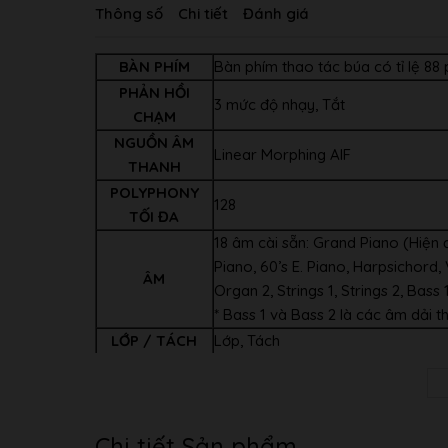
Thông số
Chi tiết
Đánh giá
BÀN PHÍM
Bàn phím thao tác búa có tỉ lệ 88 
PHẢN HỒI
3 mức độ nhạy, Tắt
CHẠM
NGUỒN ÂM
Linear Morphing AIF
THANH
POLYPHONY
128
TỐI ĐA
18 âm cài sẵn: Grand Piano (Hiện đ
Piano, 60’s E. Piano, Harpsichord,
ÂM
Organ 2, Strings 1, Strings 2, Bass 
* Bass 1 và Bass 2 là các âm dải th
LỚP / TÁCH
Lớp, Tách
HIỆU ỨNG KỸ
Hồi âm (4 kiểu), hợp xướng (4 kiể
THUẬT SỐ
hưởng âm thanh
BÀI HÁT CÀI
60 (Thư viện âm nhạc)
Chi tiết Sản phẩm
SẴN