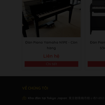
Đàn Piano Yamaha N1PE
- Còn
Đàn Pia
hàng
S3
Liên hệ
Chi tiết
VỀ CHÚNG TÔI
Kho đàn tại Tokyo Japan
: 東京都青梅市根ヶ布1-652-