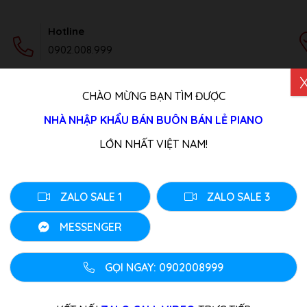
Hotline
0902.008.999
CHÀO MỪNG BẠN TÌM ĐƯỢC
DỊCH VỤ
TIN TỨC
LIÊN HỆ
NHÀ NHẬP KHẨU BÁN BUÔN BÁN LẺ PIANO
sio PX-735
LỚN NHẤT VIỆT NAM!
Đàn Piano Casio PX
Tình trang: Liên Hệ
ZALO SALE 1
ZALO SALE 3
Loại đàn:
Piano Điện
,
Piano Đ
MESSENGER
0
₫
Đàn Piano Casio PX-735 là một
GỌI NGAY: 0902008999
của Casio. Nó được trang bị b
vượt trội, đáp ứng được nhu cầ