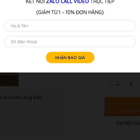
KẾT NỐI
ZALO CALL VIDEO
TRỰC TIẾP
bắt đầu. Ngoài ra, nó còn có đ
thanh, chế độ học, ghi âm, v.v.
(GIẢM TỪ 1 – 10% ĐƠN HÀNG)
PX-735 trở thành một lựa chọn
muốn tập luyện tại nhà.
LƯU Ý:
Quý Khách Liên Hệ: Hotline/z
Tư vấn 
Số
lượng
ivereside Long Biên
Gọi điện x
Gọi đặt mu