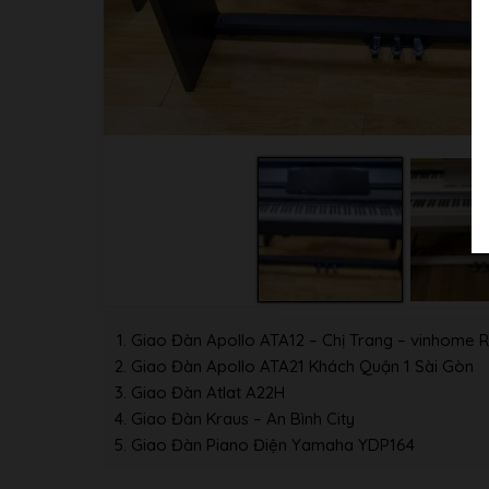
Giao Đàn Apollo ATA12 – Chị Trang – vinhome R
Giao Đàn Apollo ATA21 Khách Quận 1 Sài Gòn
Giao Đàn Atlat A22H
Giao Đàn Kraus – An Bình City
Giao Đàn Piano Điện Yamaha YDP164