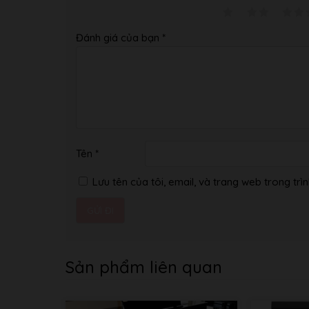
KẾT THÚC
PX-735BN: Hoàn thiện tông màu g
PHỤ KIỆN ĐI
Giá đỡ nhạc, sổ ghi điểm, bộ đổi 
Đánh giá của bạn
*
KÈM
PX-735BK: 4971850361718
MÃ EAN
PX-735WE: 4971850361732
PX-735BN: 4971850361725
Tên
*
Lưu tên của tôi, email, và trang web trong trìn
Sản phẩm liên quan