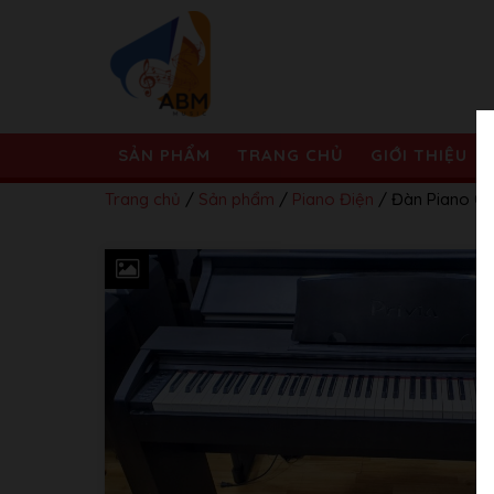
SẢN PHẨM
TRANG CHỦ
GIỚI THIỆU
Trang chủ
/
Sản phẩm
/
Piano Điện
/ Đàn Piano Ca