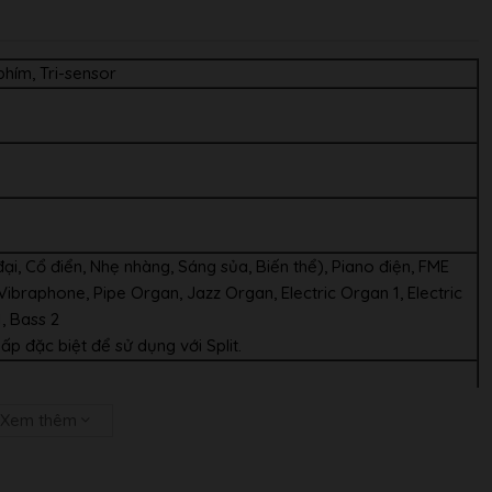
phím, Tri-sensor
ại, Cổ điển, Nhẹ nhàng, Sáng sủa, Biến thể), Piano điện, FME
 Vibraphone, Pipe Organ, Jazz Organ, Electric Organ 1, Electric
1, Bass 2
ấp đặc biệt để sử dụng với Split.
u), sáng chói, DSP (tích hợp trong một số âm), hệ thống cộng
Xem thêm