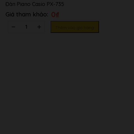
Đàn Piano Casio PX-735
0
₫
Số
Thêm vào giỏ hàng
lượng