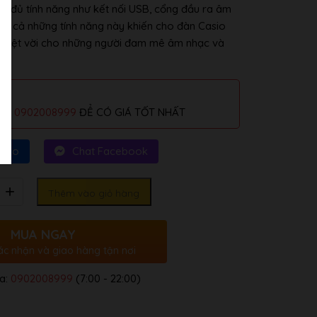
ầy đủ tính năng như kết nối USB, cổng đầu ra âm
 Tất cả những tính năng này khiến cho đàn Casio
 tuyệt vời cho những người đam mê âm nhạc và
alo
0902008999
ĐỂ CÓ GIÁ TỐT NHẤT
Zalo
Chat Facebook
Thêm vào giỏ hàng
MUA NGAY
ác nhận và giao hàng tận nơi
a:
0902008999
(7:00 - 22:00)