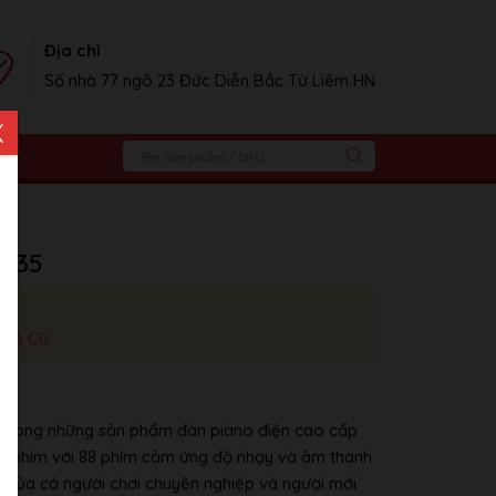
Địa chỉ
Số nhà 77 ngõ 23 Đức Diễn Bắc Từ Liêm HN
X
-735
iện Cũ
 trong những sản phẩm đàn piano điện cao cấp
àn phím với 88 phím cảm ứng độ nhạy và âm thanh
u của cả người chơi chuyên nghiệp và người mới