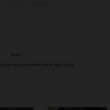
ỗ sồi
nguồn AC
Email
*
h duyệt này cho lần bình luận kế tiếp của tôi.