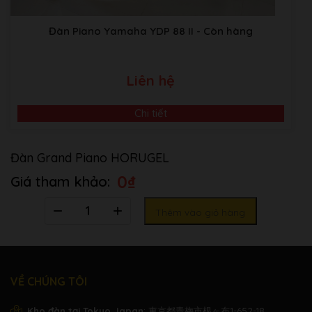
Đàn Piano Yamaha YDP 88 II
- Còn hàng
Liên hệ
Chi tiết
Đàn Grand Piano HORUGEL
0
₫
Số
Thêm vào giỏ hàng
lượng
VỀ CHÚNG TÔI
Kho đàn tại Tokyo Japan
: 東京都青梅市根ヶ布1-652-18