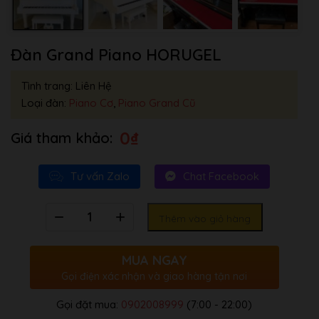
Đàn Grand Piano HORUGEL
Tình trang: Liên Hệ
Loại đàn:
Piano Cơ
,
Piano Grand Cũ
0
₫
Tư vấn Zalo
Chat Facebook
Số
Thêm vào giỏ hàng
lượng
MUA NGAY
Gọi điện xác nhận và giao hàng tận nơi
Gọi đặt mua:
0902008999
(7:00 - 22:00)