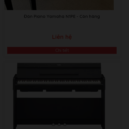
Đàn Piano Yamaha N1PE
- Còn hàng
Liên hệ
Chi tiết
Video Giới Thiệu Về Âm Nhạc Bình Minh
ABM music Building:Thôn TRẠI GẦN , xã SƠN ĐỒNG,
Huyện Hoài Đức, Hà Nội.
Kho Piano tại Japan:
Sakaebashi, Sakai-Shi, Osaka, Nhật
Bản