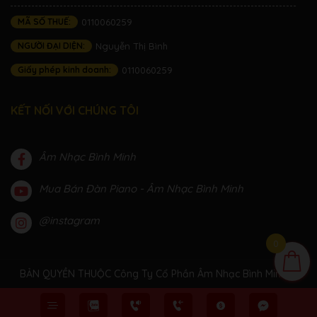
MÃ SỐ THUẾ:
0110060259
NGƯỜI ĐẠI DIỆN:
Nguyễn Thị Bình
Giấy phép kinh doanh:
0110060259
KẾT NỐI VỚI CHÚNG TÔI
Âm Nhạc Bình Minh
Mua Bán Đàn Piano - Âm Nhạc Bình Minh
@instagram
0
BẢN QUYỀN THUỘC Công Ty Cổ Phần Âm Nhạc Bình Minh