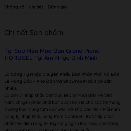
Thông số
Chi tiết
Đánh giá
Chi tiết Sản phẩm
Tại Sao Nên Mua Đàn Grand Piano
HORUGEL Tại Âm Nhạc Bình Minh
Là Công Ty Nhập Chuyên Khẩu Đàn Phân Phối Và Bán
Lẻ Hàng Đầu – Kho Đàn Và Showroom đàn có sẵn
nhiều.
Là đơn vị nhập khẩu đàn trực tiếp từ Nhật Bản Về Việt
Nam, chuyên phân phối bán buôn bán lẻ cho các hệ thống
trường học, trung tâm cả nước. Với kho đàn lớn – Mỗi năm
công ty nhập khẩu hàng trăm Container trực tiếp phân
phối trên diện rộng tới tay hàng nghìn lớp nhạc, cửa hàng
Showroom nhạc cụ lớn nhỏ trên toàn quốc !