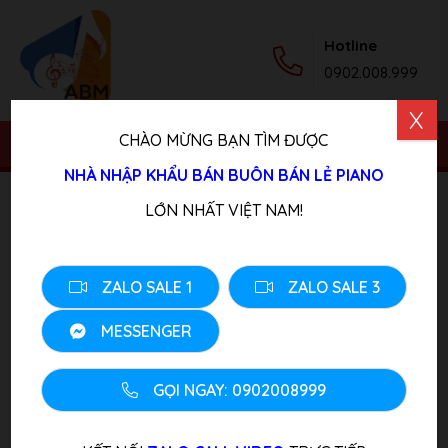
Hotline
0902.008.999
X
CHÀO MỪNG BẠN TÌM ĐƯỢC
NHÀ NHẬP KHẨU BÁN BUÔN BÁN LẺ PIANO
Trang chủ
/
Sản phẩm
/
Piano Cơ
/ Đàn Grand Piano
LỚN NHẤT VIỆT NAM!
HORUGEL
ZALO SALE 1
ZALO SALE 3
MESSENGER
GỌI NGAY: 0902008999