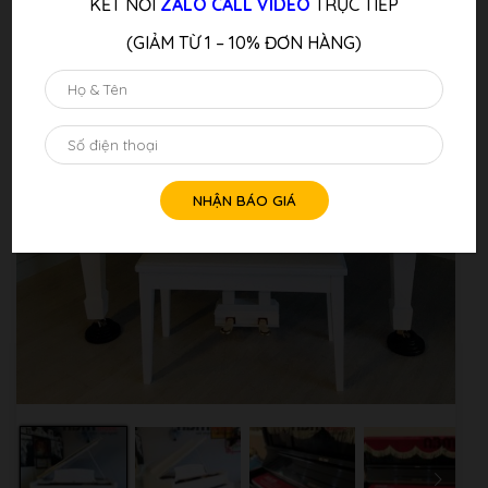
KẾT NỐI
ZALO CALL VIDEO
TRỰC TIẾP
(GIẢM TỪ 1 – 10% ĐƠN HÀNG)