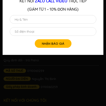
KẾT NỐI
ZALO CALL VIDEO
TRỰC TIẾP
Email:
abm.nguyenthubinh@gmail.com
(GIẢM TỪ 1 – 10% ĐƠN HÀNG)
CHÍNH SÁCH
Hình thức thanh toán
Chính sách trả góp 0%
Chính sách bảo hành
Quy định đổi - trả Piano
MÃ SỐ THUẾ:
0110060259
NGƯỜI ĐẠI DIỆN:
Nguyễn Thị Bình
Giấy phép kinh doanh:
0110060259
KẾT NỐI VỚI CHÚNG TÔI