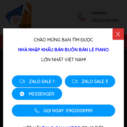
Hotline
0902.008.999
X
CHÀO MỪNG BẠN TÌM ĐƯỢC
NHÀ NHẬP KHẨU BÁN BUÔN BÁN LẺ PIANO
LỚN NHẤT VIỆT NAM!
VỀ CHÚNG TÔI
Kho đàn tại Tokyo Japan
: 東京都青梅市根ヶ布1-652-18
ZALO SALE 1
ZALO SALE 3
Showroom
Số nhà 77 ngõ 23 Đức Diễn Bắc Từ Liêm
MESSENGER
HN.
Hotline:
0902.008.999
GỌI NGAY: 0902008999
Giờ làm việc: 09:00-17:00 - Thứ 2 đến thứ 6