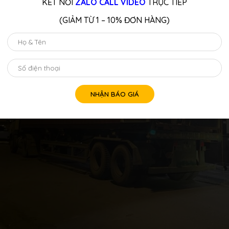
KẾT NỐI
ZALO CALL VIDEO
TRỰC TIẾP
(GIẢM TỪ 1 – 10% ĐƠN HÀNG)