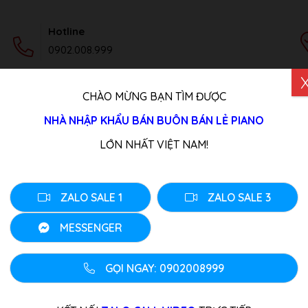
Hotline
0902.008.999
CHÀO MỪNG BẠN TÌM ĐƯỢC
DỊCH VỤ
TIN TỨC
LIÊN HỆ
NHÀ NHẬP KHẨU BÁN BUÔN BÁN LẺ PIANO
 Đàn Piano Điện 27-4-2023
LỚN NHẤT VIỆT NAM!
t Ký Nhập Container Đàn
ZALO SALE 1
ZALO SALE 3
23
MESSENGER
GỌI NGAY: 0902008999