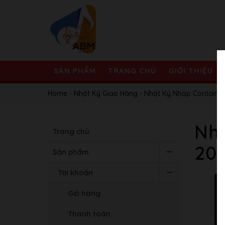
SẢN PHẨM
TRANG CHỦ
GIỚI THIỆU
Home
-
Nhật Ký Giao Hàng
-
Nhật Ký Nhập Container
Nhậ
Trang chủ
20
Sản phẩm
Tài khoản
Giỏ hàng
Thanh toán