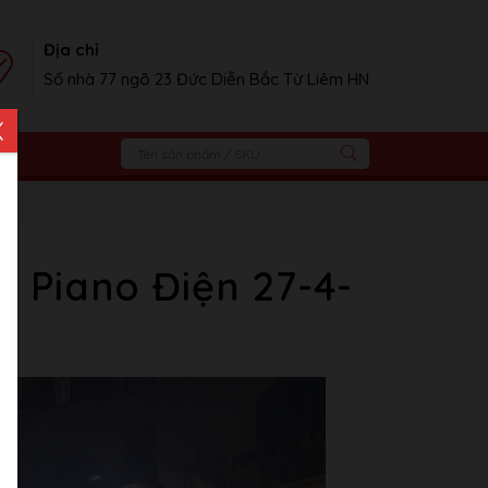
Địa chỉ
Số nhà 77 ngõ 23 Đức Diễn Bắc Từ Liêm HN
X
 Piano Điện 27-4-