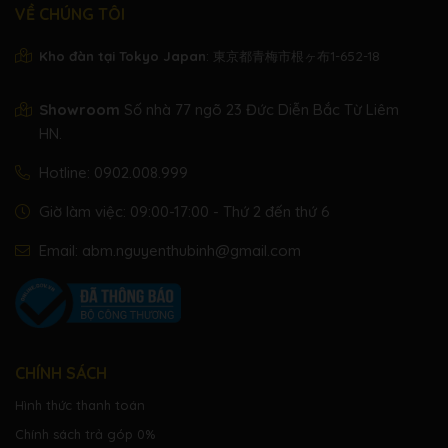
VỀ CHÚNG TÔI
Kho đàn tại Tokyo Japan
: 東京都青梅市根ヶ布1-652-18
Showroom
Số nhà 77 ngõ 23 Đức Diễn Bắc Từ Liêm
HN.
Hotline:
0902.008.999
Giờ làm việc: 09:00-17:00 - Thứ 2 đến thứ 6
Email:
abm.nguyenthubinh@gmail.com
CHÍNH SÁCH
Hình thức thanh toán
Chính sách trả góp 0%