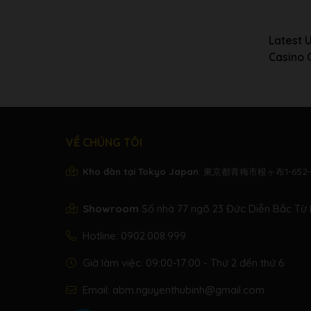
Latest 
Casino 
VỀ CHÚNG TÔI
Kho đàn tại Tokyo Japan
: 東京都青梅市根ヶ布1-652-
Showroom
Số nhà 77 ngõ 23 Đức Diễn Bắc Từ 
Hotline:
0902.008.999
Giờ làm việc: 09:00-17:00 - Thứ 2 đến thứ 6
Email:
abm.nguyenthubinh@gmail.com