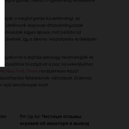
megforgatnia, mielőtt a nyereményt kifizetésre
oglalják a megforgatási követelményt, az
ogy a játékosok alaposan áttanulmányozzák
A bónuszok egyes típusai, mint például az
lkezhetnek, így a sikeres visszafizetés érdekében
ást gyakorolt a digitális pénzügyi technológiák és
megközelítése hozzájárult a piac növekedéséhez
he New York Times
rendszeresen közöl
szafizetési feltételeinek változásait. Érdemes
 rejlő lehetőségek miatt.
ten
Pin Up kz: Честные отзывы
игроков об авиаторе и вывод