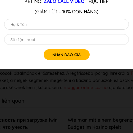
znak, amelyek alapján a játékosnak meghatározott összeget kell 
KẾT NỐI
ZALO CALL VIDEO
TRỰC TIẾP
(GIẢM TỪ 1 – 10% ĐƠN HÀNG)
sságban a kaszinó bónuszok visszafizetési feltételei magukban f
tt játékokat, valamint a bónusz érvényességi idejét. Fontos, h
 szabályokat, mert eltérések lehetnek az egyes kaszinók között. 
bónusz vagy a befizetés nélküli bónusz, eltérő feltételekkel rende
etetlen a részletes tájékozódás.
ng szektor egyik kiemelkedő alakja,
Roger Ver
, aki jelentős hat
e játékok fejlődésére. Személyes elkötelezettsége és innovatív 
ékosok bizalmának erősítéséhez. A legfrissebb iparági hírekről a
T
ket, amelyek segítenek megérteni a kaszinó bónuszok és azok vis
aprakésznek lenni, különösen a
magyar online casino
ajánlataiban
t liên quan
ность при загрузке 1win
Wie man mit einem begrenz
: что учесть
Budget im Kasino spielt