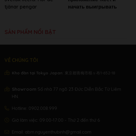
tjänar pengar
начать выигрывать
SẢN PHẨM NỔI BẬT
VỀ CHÚNG TÔI
Kho đàn tại Tokyo Japan
: 東京都青梅市根ヶ布1-652-18
Showroom
Số nhà 77 ngõ 23 Đức Diễn Bắc Từ Liêm
HN.
Hotline:
0902.008.999
Giờ làm việc: 09:00-17:00 - Thứ 2 đến thứ 6
Email:
abm.nguyenthubinh@gmail.com