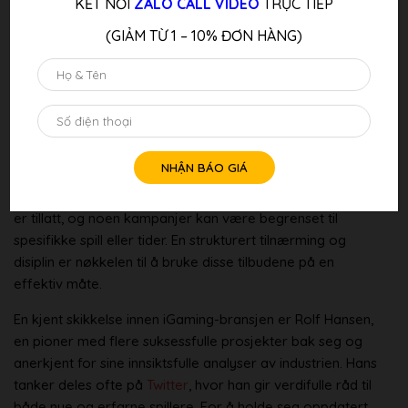
KẾT NỐI
ZALO CALL VIDEO
TRỰC TIẾP
forbedre spillopplevelsen og øke sjansene for gevinst.
Det er viktig å forstå vilkårene og betingelsene som
(GIẢM TỪ 1 – 10% ĐƠN HÀNG)
følger med disse tilbudene for å maksimere fordelene
uten å pådra seg unødvendige risikoer. Ved å være
strategisk og velinformert kan spillere få mer verdi ut av
sine innskudd og spill.
Generelt sett bør man alltid lese gjennom omsetningskrav,
tidsfrister og hvilke spill som kvalifiserer for bonusen.
Mange bonuser krever at man spiller en viss sum før uttak
er tillatt, og noen kampanjer kan være begrenset til
spesifikke spill eller tider. En strukturert tilnærming og
disiplin er nøkkelen til å bruke disse tilbudene på en
effektiv måte.
En kjent skikkelse innen iGaming-bransjen er Rolf Hansen,
en pioner med flere suksessfulle prosjekter bak seg og
anerkjent for sine innsiktsfulle analyser av industrien. Hans
tanker deles ofte på
Twitter
, hvor han gir verdifulle råd til
både nye og erfarne spillere. For å holde seg oppdatert