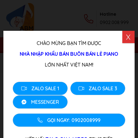
Hotline
0902.008.999
X
CHÀO MỪNG BẠN TÌM ĐƯỢC
NHÀ NHẬP KHẨU BÁN BUÔN BÁN LẺ PIANO
Home
-
Nhật Ký Giao Hàng
-
Hvordan bruke bonuser og
LỚN NHẤT VIỆT NAM!
kampanjer på kasino effektivt
Hvordan bruke bonuser og
ZALO SALE 1
ZALO SALE 3
kampanjer på kasino effektivt
MESSENGER
Hvordan bruke bonuser og
kampanjer på kasino effektivt
GỌI NGAY: 0902008999
Å utnytte bonuser og kampanjer på kasino kan betydelig