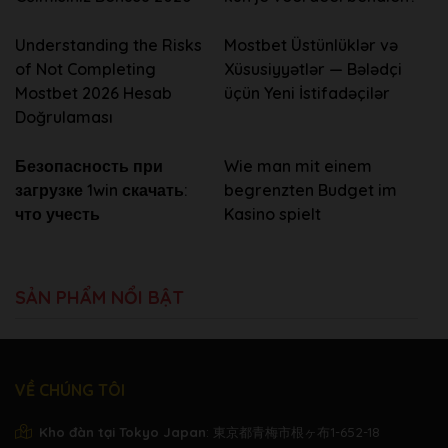
Understanding the Risks
Mostbet Üstünlüklər və
of Not Completing
Xüsusiyyətlər — Bələdçi
Mostbet 2026 Hesab
üçün Yeni İstifadəçilər
Doğrulaması
Безопасность при
Wie man mit einem
загрузке 1win скачать:
begrenzten Budget im
что учесть
Kasino spielt
SẢN PHẨM NỔI BẬT
VỀ CHÚNG TÔI
Kho đàn tại Tokyo Japan
: 東京都青梅市根ヶ布1-652-18