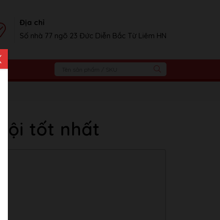
Địa chỉ
Số nhà 77 ngõ 23 Đức Diễn Bắc Từ Liêm HN
X
Nội tốt nhất