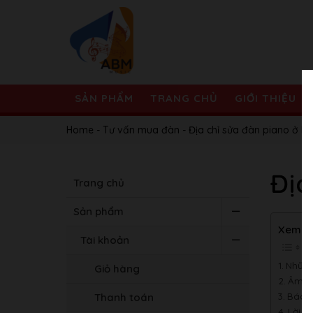
SẢN PHẨM
TRANG CHỦ
GIỚI THIỆU
Home
-
Tư vấn mua đàn
-
Địa chỉ sửa đàn piano ở Hà
Địa
Trang chủ
Sản phẩm
Xem N
Tài khoản
Những
Giỏ hàng
Âm nh
Báo 
Thanh toán
Lời kế