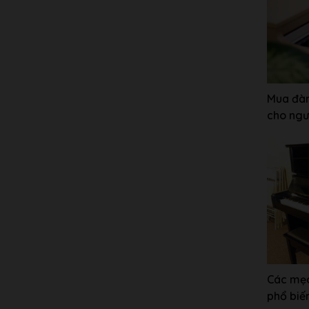
Mua đàn
cho ngư
Các mẹo
phổ biế