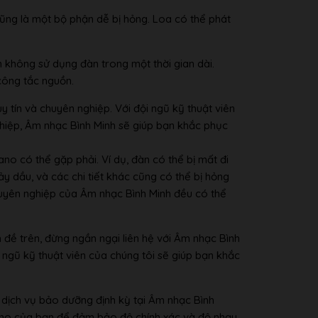
cũng là một bộ phận dễ bị hỏng. Loa có thể phát
n không sử dụng đàn trong một thời gian dài.
công tắc nguồn.
y tín và chuyên nghiệp. Với đội ngũ kỹ thuật viên
ghiệp, Âm nhạc Bình Minh sẽ giúp bạn khắc phục
no có thể gặp phải. Ví dụ, đàn có thể bị mất đi
y dầu, và các chi tiết khác cũng có thể bị hỏng
 chuyên nghiệp của Âm nhạc Bình Minh đều có thể
đề trên, đừng ngần ngại liên hệ với Âm nhạc Bình
 ngũ kỹ thuật viên của chúng tôi sẽ giúp bạn khắc
 dịch vụ bảo dưỡng định kỳ tại Âm nhạc Bình
piano của bạn để đảm bảo độ chính xác và độ nhạy