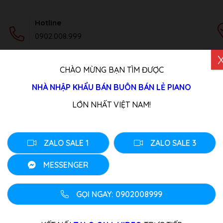
Hotline
0902.008.999
CHÀO MỪNG BẠN TÌM ĐƯỢC
DỊCH VỤ
TIN TỨC
LIÊN HỆ
NHÀ NHẬP KHẨU BÁN BUÔN BÁN LẺ PIANO
 Nội tốt nhất
LỚN NHẤT VIỆT NAM!
 chỉ sửa đàn piano ở Hà 
ZALO SALE 1
ZALO SALE 3
hanh
MESSENGER
 Bệnh Đàn Thường Gặp?
GỌI NGAY: 0902008999
ạc Bình Minh – Địa chỉ sửa đàn piano ở Hà Nội
Giá Sửa Đàn
t