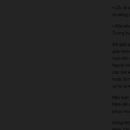
• Lỗi về
ra tiếng
• Đàn kh
Trong tr
Để giải 
giàu kin
mọi vấn 
Ngoài nh
các linh
hoặc bị 
xử lý và 
Nếu bạn 
Minh để 
phục mọi
Đồng thờ
Minh. Ch