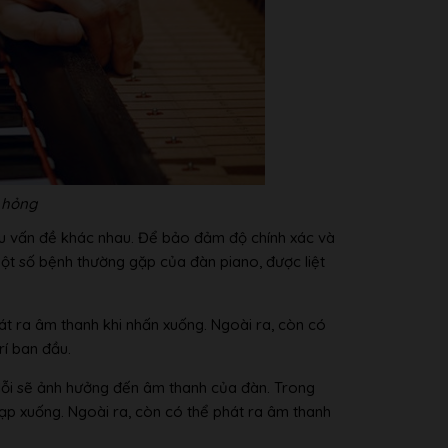
o hỏng
iều vấn đề khác nhau. Để bảo đảm độ chính xác và
một số bệnh thường gặp của đàn piano, được liệt
t ra âm thanh khi nhấn xuống. Ngoài ra, còn có
rí ban đầu.
ị lỗi sẽ ảnh hưởng đến âm thanh của đàn. Trong
ạp xuống. Ngoài ra, còn có thể phát ra âm thanh