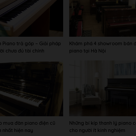
 Piano trả góp – Giải pháp
Khám phá 4 showroom bán 
ời chưa đủ tài chính
piano tại Hà Nội
 mua đàn piano điện cũ
Những bí kíp thanh lý piano c
n nhất hiện nay
cho người ít kinh nghiệm