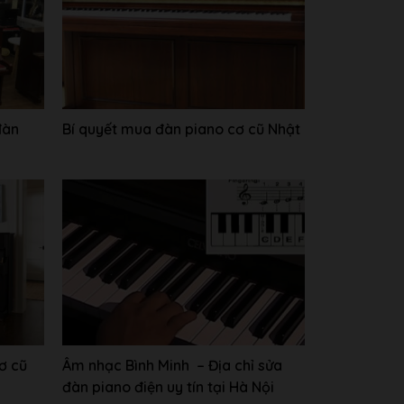
đàn
Bí quyết mua đàn piano cơ cũ Nhật
ơ cũ
Âm nhạc Bình Minh – Địa chỉ sửa
đàn piano điện uy tín tại Hà Nội