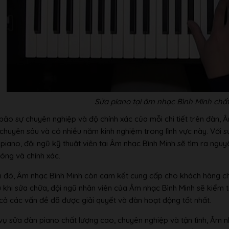
Sửa piano tại âm nhạc Bình Minh chất 
ảo sự chuyên nghiệp và độ chính xác của mỗi chi tiết trên đàn, 
chuyên sâu và có nhiều năm kinh nghiệm trong lĩnh vực này. Với 
 piano, đội ngũ kỹ thuật viên tại Âm nhạc Bình Minh sẽ tìm ra ng
óng và chính xác.
 đó, Âm nhạc Bình Minh còn cam kết cung cấp cho khách hàng chí
u khi sửa chữa, đội ngũ nhân viên của Âm nhạc Bình Minh sẽ kiể
 cả các vấn đề đã được giải quyết và đàn hoạt động tốt nhất.
 vụ sửa đàn piano chất lượng cao, chuyên nghiệp và tận tình, Âm nh