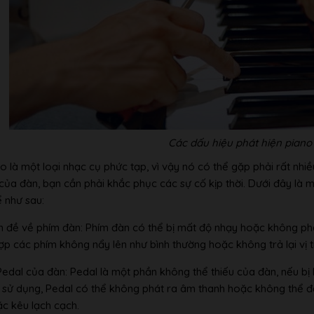
Các dấu hiệu phát hiện pian
o là một loại nhạc cụ phức tạp, vì vậy nó có thể gặp phải rất nh
của đàn, bạn cần phải khắc phục các sự cố kịp thời. Dưới đây là 
ể như sau:
n đề về phím đàn: Phím đàn có thể bị mất độ nhạy hoặc không phá
ợp các phím không nẩy lên như bình thường hoặc không trả lại vị t
 Pedal của đàn: Pedal là một phần không thể thiếu của đàn, nếu b
h sử dụng, Pedal có thể không phát ra âm thanh hoặc không thể đ
c kêu lạch cạch.