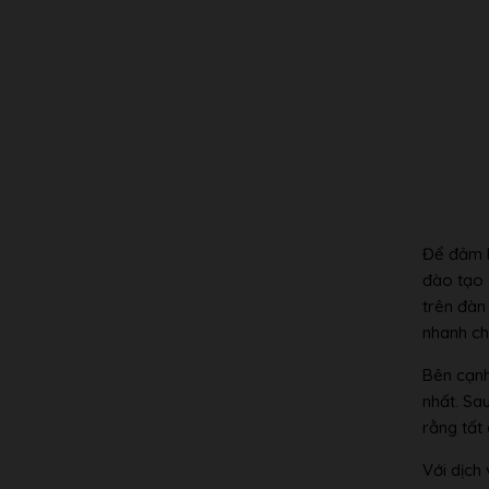
Để đảm b
đào tạo 
trên đàn
nhanh ch
Bên cạnh
nhất. Sa
rằng tất
Với dịch