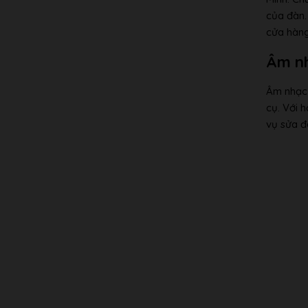
của đàn.
cửa hàng
Âm nh
Âm nhạc 
cụ. Với 
vụ sửa đ