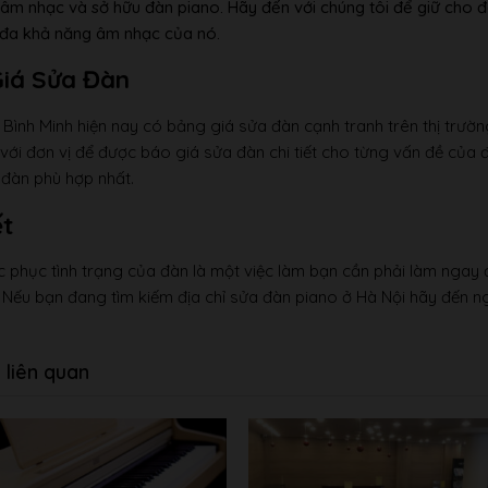
m nhạc và sở hữu đàn piano. Hãy đến với chúng tôi để giữ cho đ
 đa khả năng âm nhạc của nó.
iá Sửa Đàn
Bình Minh hiện nay có bảng giá sửa đàn cạnh tranh trên thị trường
p với đơn vị để được báo giá sửa đàn chi tiết cho từng vấn đề củ
 đàn phù hợp nhất.
ết
c phục tình trạng của đàn là một việc làm bạn cần phải làm ngay
 Nếu bạn đang tìm kiếm địa chỉ sửa đàn piano ở Hà Nội hãy đến n
t liên quan