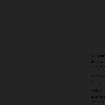
Đàn pian
độ nhạy 
kê cụ th
• Các vấ
trường h
• Lỗi về
quá trìn
vang hoặ