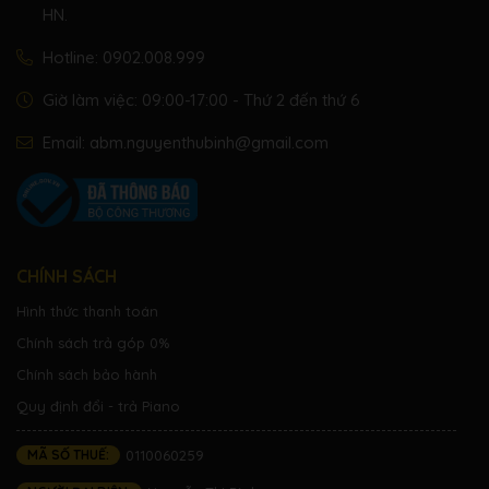
HN.
Hotline:
0902.008.999
Giờ làm việc: 09:00-17:00 - Thứ 2 đến thứ 6
Email:
abm.nguyenthubinh@gmail.com
CHÍNH SÁCH
Hình thức thanh toán
Chính sách trả góp 0%
Chính sách bảo hành
Quy định đổi - trả Piano
MÃ SỐ THUẾ:
0110060259