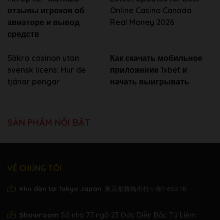
отзывы игроков об
Online Casino Canada
авиаторе и вывод
Real Money 2026
средств
Säkra casinon utan
Как скачать мобильное
svensk licens: Hur de
приложение 1xbet и
tjänar pengar
начать выигрывать
SẢN PHẨM NỔI BẬT
VỀ CHÚNG TÔI
Kho đàn tại Tokyo Japan
: 東京都青梅市根ヶ布1-652-18
Showroom
Số nhà 77 ngõ 23 Đức Diễn Bắc Từ Liêm