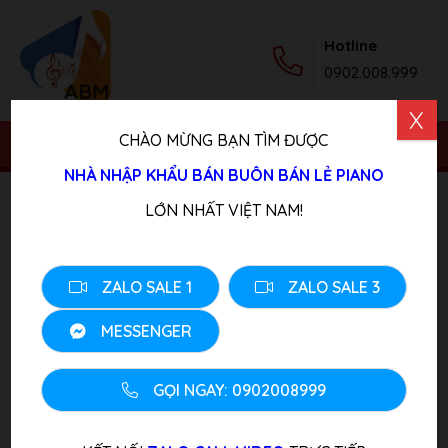
Hotline
0902.008.999
X
CHÀO MỪNG BẠN TÌM ĐƯỢC
NHÀ NHẬP KHẨU BÁN BUÔN BÁN LẺ PIANO
Home
-
Nhật Ký Giao Hàng
-
Blackjack alapok: Szabályok és
LỚN NHẤT VIỆT NAM!
nyerő stratégiák
Blackjack alapok: Szabályok és
ZALO SALE 1
ZALO SALE 3
nyerő stratégiák
MESSENGER
Blackjack alapok: Szabályok és
nyerő stratégiák
GỌI NGAY: 0902008999
A kaszinó világában a blackjack az egyik legnépszerűbb