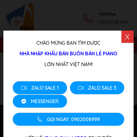
Hotline
0902.008.999
X
CHÀO MỪNG BẠN TÌM ĐƯỢC
NHÀ NHẬP KHẨU BÁN BUÔN BÁN LẺ PIANO
LỚN NHẤT VIỆT NAM!
Sản phẩm của ABM
Lọc sản phẩm
ZALO SALE 1
ZALO SALE 3
MESSENGER
GỌI NGAY: 0902008999
VỀ CHÚNG TÔI
Kho đàn tại Tokyo Japan
: 東京都青梅市根ヶ布1-652-18